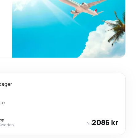
dager
kte
opp
2086 kr
fra
 Sweden