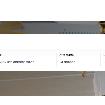
il
Avreisedato
R