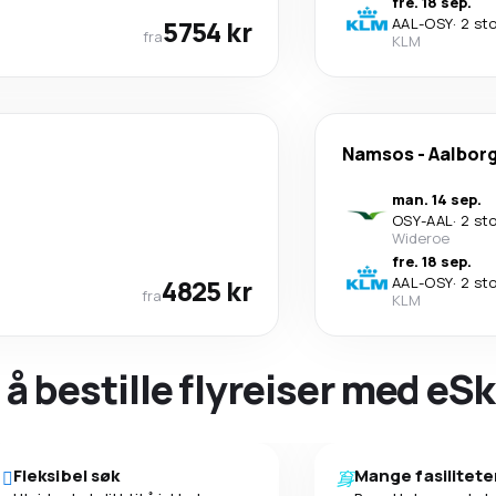
fre. 18 sep.
5754 kr
AAL
-
OSY
·
2 st
fra
KLM
Namsos
-
Aalbor
man. 14 sep.
OSY
-
AAL
·
2 st
Wideroe
fre. 18 sep.
4825 kr
AAL
-
OSY
·
2 st
fra
KLM
 å bestille flyreiser med eS
Fleksibel søk
Mange fasilitete