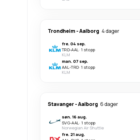
Trondheim
-
Aalborg
4 dager
fre. 04 sep.
TRD
-
AAL
·
1 stopp
KLM
man. 07 sep.
AAL
-
TRD
·
1 stopp
KLM
Stavanger
-
Aalborg
6 dager
søn. 16 aug.
SVG
-
AAL
·
1 stopp
Norwegian Air Shuttle
fre. 21 aug.