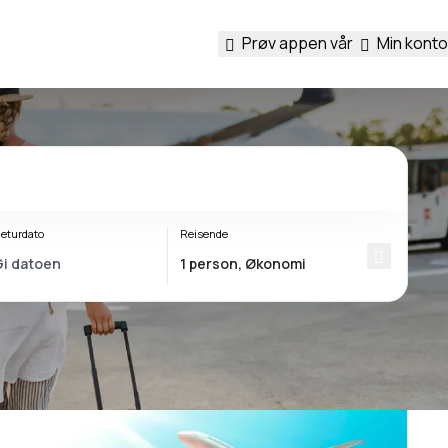
Prøv appen vår
Min konto
eturdato
Reisende