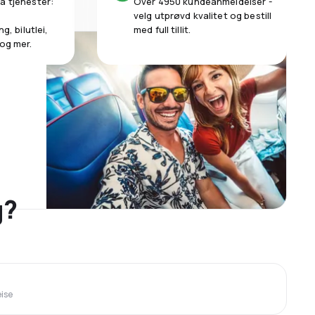
a tjenester:
Over 4950 kundeanmeldelser -
velg utprøvd kvalitet og bestill
g, bilutlei,
med full tillit.
 og mer.
g?
eise