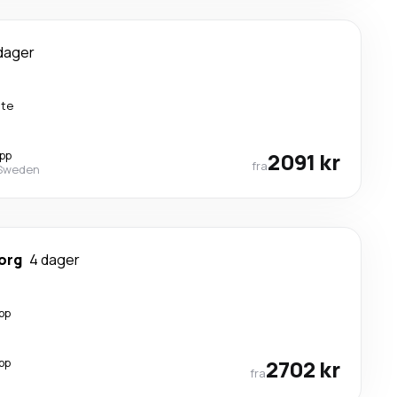
dager
kte
opp
2091 kr
fra
 Sweden
org
4 dager
pp
pp
2702 kr
fra