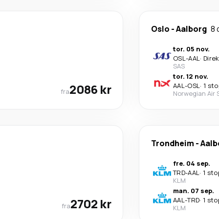
Oslo
-
Aalborg
8 
tor. 05 nov.
OSL
-
AAL
·
Dire
SAS
tor. 12 nov.
2086 kr
AAL
-
OSL
·
1 st
fra
Norwegian Air
Trondheim
-
Aalb
fre. 04 sep.
TRD
-
AAL
·
1 sto
KLM
man. 07 sep.
2702 kr
AAL
-
TRD
·
1 sto
fra
KLM