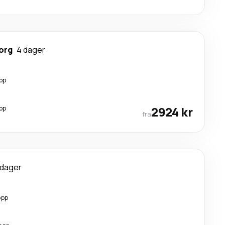
org
4 dager
pp
pp
2924 kr
fra
 dager
opp