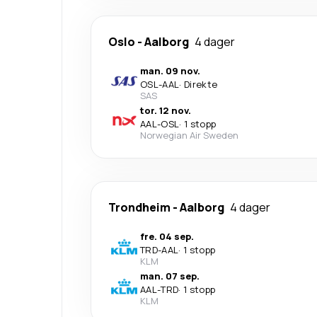
Oslo
-
Aalborg
4 dager
man. 09 nov.
OSL
-
AAL
·
Direkte
SAS
tor. 12 nov.
AAL
-
OSL
·
1 stopp
Norwegian Air Sweden
Trondheim
-
Aalborg
4 dager
fre. 04 sep.
TRD
-
AAL
·
1 stopp
KLM
man. 07 sep.
AAL
-
TRD
·
1 stopp
KLM