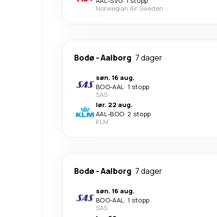
AAL
-
SVG
·
1 stopp
Norwegian Air Sweden
Bodø
-
Aalborg
7 dager
søn. 16 aug.
BOO
-
AAL
·
1 stopp
SAS
lør. 22 aug.
AAL
-
BOO
·
2 stopp
KLM
Bodø
-
Aalborg
7 dager
søn. 16 aug.
BOO
-
AAL
·
1 stopp
SAS