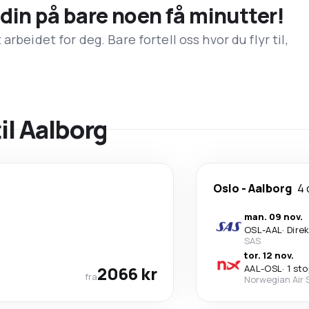
n din på bare noen få minutter!
rbeidet for deg. Bare fortell oss hvor du flyr til,
til Aalborg
Oslo
-
Aalborg
4 
man. 09 nov.
OSL
-
AAL
·
Dire
SAS
tor. 12 nov.
2066 kr
AAL
-
OSL
·
1 st
fra
Norwegian Air