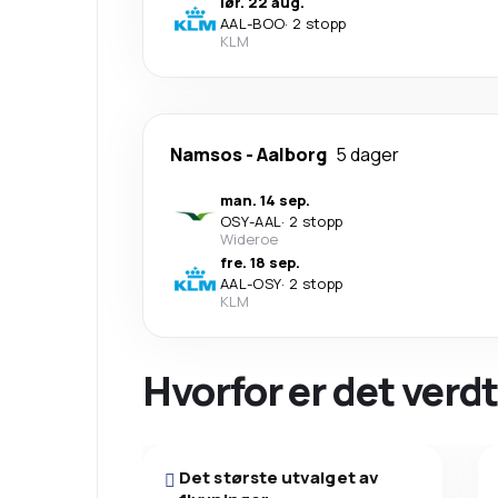
lør. 22 aug.
AAL
-
BOO
·
2 stopp
KLM
Namsos
-
Aalborg
5 dager
man. 14 sep.
OSY
-
AAL
·
2 stopp
Wideroe
fre. 18 sep.
AAL
-
OSY
·
2 stopp
KLM
Hvorfor er det verdt
Det største utvalget av