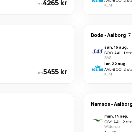
4265 kr
AAL
-
BOO
·
2 st
fra
KLM
Bodø
-
Aalborg
7
søn. 16 aug.
BOO
-
AAL
·
1 st
SAS
lør. 22 aug.
5455 kr
AAL
-
BOO
·
2 st
fra
KLM
Namsos
-
Aalbor
man. 14 sep.
OSY
-
AAL
·
2 st
Wideroe