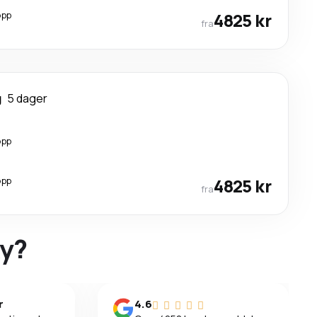
opp
4825 kr
fra
g
5 dager
opp
opp
4825 kr
fra
ky?
r
4.6