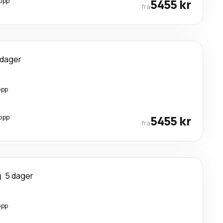
opp
5455 kr
fra
 dager
opp
opp
5455 kr
fra
g
5 dager
opp