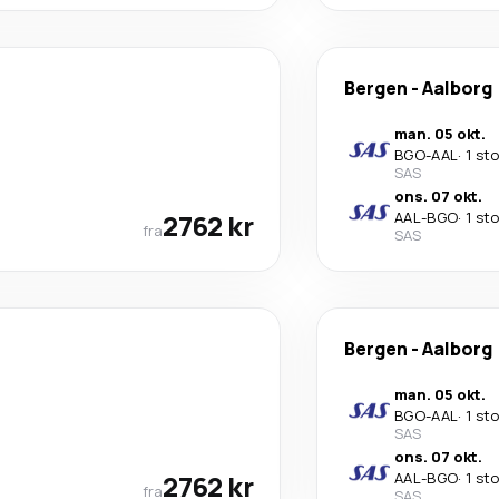
Bergen
-
Aalborg
man. 05 okt.
BGO
-
AAL
·
1 st
SAS
ons. 07 okt.
2762 kr
AAL
-
BGO
·
1 st
fra
SAS
Bergen
-
Aalborg
man. 05 okt.
BGO
-
AAL
·
1 st
SAS
ons. 07 okt.
2762 kr
AAL
-
BGO
·
1 st
fra
SAS