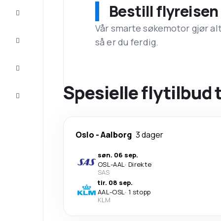
Bestill flyreise
Tilbud
Vår smarte søkemotor gjør alt a
Komplett
så er du ferdig.
reisen
Inspirasjon
og råd
Spesielle flytilbud 
Kundeservice
Oslo
-
Aalborg
3 dager
søn. 06 sep.
OSL
-
AAL
·
Direkte
SAS
tir. 08 sep.
AAL
-
OSL
·
1 stopp
KLM