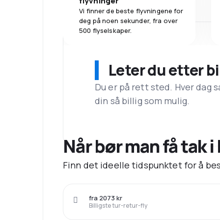
flyvninger
Vi finner de beste flyvningene for
deg på noen sekunder, fra over
500 flyselskaper.
Leter du etter bi
Du er på rett sted. Hver dag s
din så billig som mulig.
Når bør man få tak i 
Finn det ideelle tidspunktet for å best
fra 2073 kr
Billigste tur-retur-fly