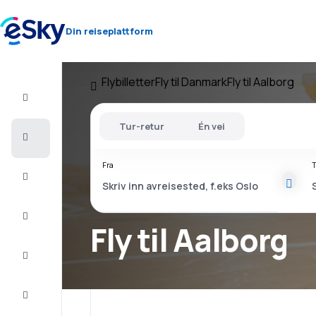
Din reiseplattform
Flybilletter
Fly til Danmark
Fly til Aalborg
Fly+Hotell
Tur-retur
Én vei
Flybilletter
Fra
T
Sommerferie
Last
minute
Fly til Aalborg
Storbyferie
Overnatting