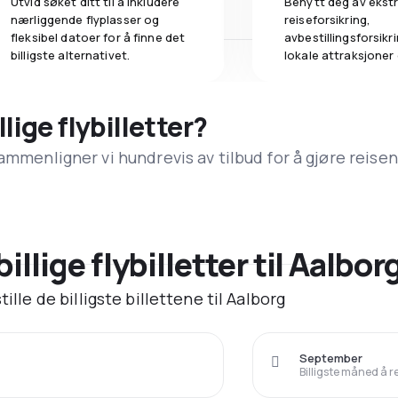
Utvid søket ditt til å inkludere
Benytt deg av ekstr
nærliggende flyplasser og
reiseforsikring,
fleksibel datoer for å finne det
avbestillingsforsikrin
billigste alternativet.
lokale attraksjoner
llige flybilletter?
ammenligner vi hundrevis av tilbud for å gjøre reisen
billige flybilletter til Aalbor
ille de billigste billettene til Aalborg
September
Billigste måned å r