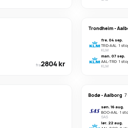
Trondheim
-
Aalb
fre. 04 sep.
TRD
-
AAL
·
1 sto
KLM
man. 07 sep.
2804 kr
AAL
-
TRD
·
1 sto
fra
KLM
Bodø
-
Aalborg
7
søn. 16 aug.
BOO
-
AAL
·
1 st
SAS
lør. 22 aug.