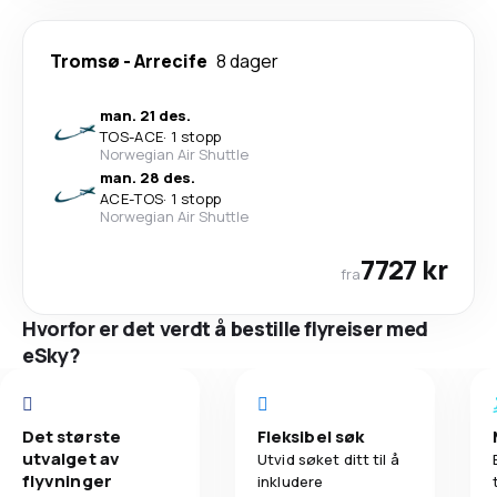
Tromsø
-
Arrecife
8 dager
man. 21 des.
TOS
-
ACE
·
1 stopp
Norwegian Air Shuttle
man. 28 des.
ACE
-
TOS
·
1 stopp
Norwegian Air Shuttle
7727 kr
fra
Hvorfor er det verdt å bestille flyreiser med
eSky?
Det største
Fleksibel søk
utvalget av
Utvid søket ditt til å
flyvninger
inkludere