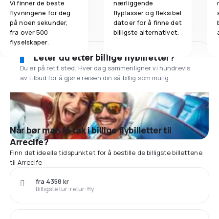
Vi finner de beste
nærliggende
flyvningene for deg
flyplasser og fleksibel
på noen sekunder,
datoer for å finne det
fra over 500
billigste alternativet.
flyselskaper.
Leter du etter billige flybilletter?
Du er på rett sted. Hver dag sammenligner vi hundrevis
av tilbud for å gjøre reisen din så billig som mulig.
Når bør man få tak i billige flybilletter til
Arrecife?
Finn det ideelle tidspunktet for å bestille de billigste billettene
til Arrecife
fra 4358 kr
Billigste tur-retur-fly