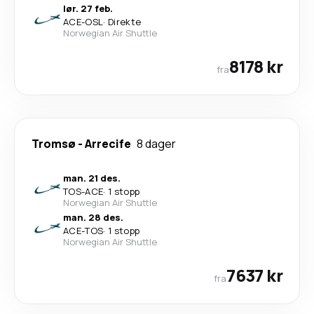
lør. 27 feb.
ACE
-
OSL
·
Direkte
Norwegian Air Shuttle
8178 kr
fra
Tromsø
-
Arrecife
8 dager
man. 21 des.
TOS
-
ACE
·
1 stopp
Norwegian Air Shuttle
man. 28 des.
ACE
-
TOS
·
1 stopp
Norwegian Air Shuttle
7637 kr
fra