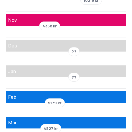
10216 kr
Nov
4358 kr
Des
??
Jan
??
Feb
5179 kr
Mar
4527 kr