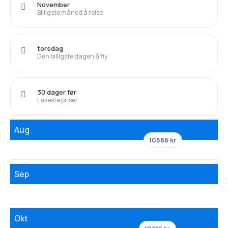
November
Billigste måned å reise
torsdag
Den billigste dagen å fly
30 dager før
Laveste priser
Aug
10566 kr
Sep
Okt