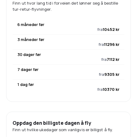
Finn ut hvor lang tid i forveien det lønner seg å bestille
tur-retur-flyvninger.
6 måneder før
fra
10452 kr
3 måneder før
fra
11296 kr
30 dager før
fra
7112 kr
7 dager før
fra
9305 kr
1 dag før
fra
10370 kr
Oppdag den billigste dagen å fly
Finn ut hvilke ukedager som vanligvis er billigst å fly.