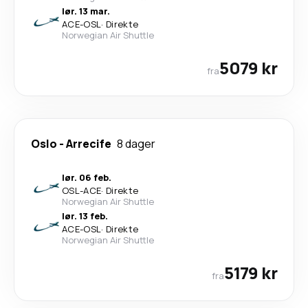
lør. 13 mar.
ACE
-
OSL
·
Direkte
Norwegian Air Shuttle
5079 kr
fra
Oslo
-
Arrecife
8 dager
lør. 06 feb.
OSL
-
ACE
·
Direkte
Norwegian Air Shuttle
lør. 13 feb.
ACE
-
OSL
·
Direkte
Norwegian Air Shuttle
5179 kr
fra