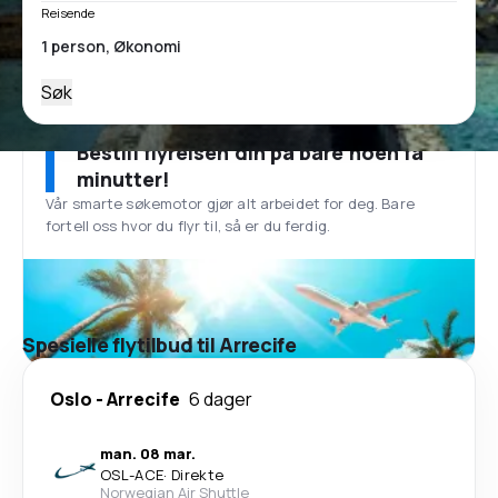
Reisende
Søk
Bestill flyreisen din på bare noen få
minutter!
Vår smarte søkemotor gjør alt arbeidet for deg. Bare
fortell oss hvor du flyr til, så er du ferdig.
Spesielle flytilbud til Arrecife
Oslo
-
Arrecife
6 dager
man. 08 mar.
OSL
-
ACE
·
Direkte
Norwegian Air Shuttle