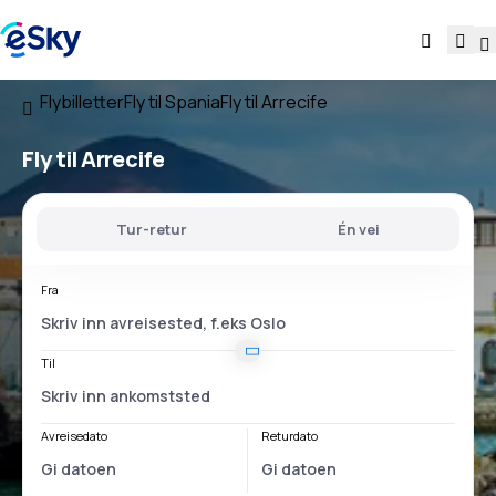
Flybilletter
Fly til Spania
Fly til Arrecife
Fly til Arrecife
Tur-retur
Én vei
Fra
Til
Avreisedato
Returdato