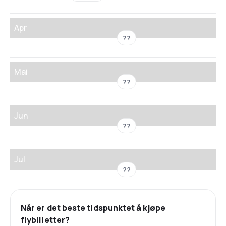
Apr
??
Mai
??
Jun
??
Jul
??
Når er det beste tidspunktet å kjøpe
flybilletter?