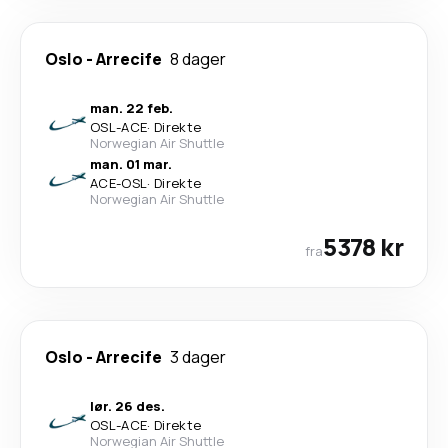
Oslo
-
Arrecife
8 dager
man. 22 feb.
OSL
-
ACE
·
Direkte
Norwegian Air Shuttle
man. 01 mar.
ACE
-
OSL
·
Direkte
Norwegian Air Shuttle
5378 kr
fra
Oslo
-
Arrecife
3 dager
lør. 26 des.
OSL
-
ACE
·
Direkte
Norwegian Air Shuttle