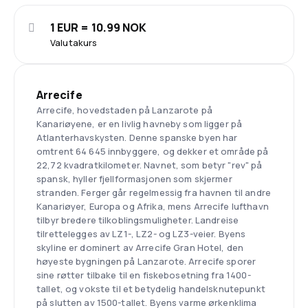
1 EUR = 10.99 NOK
Valutakurs
Arrecife
Arrecife, hovedstaden på Lanzarote på
Kanariøyene, er en livlig havneby som ligger på
Atlanterhavskysten. Denne spanske byen har
omtrent 64 645 innbyggere, og dekker et område på
22,72 kvadratkilometer. Navnet, som betyr "rev" på
spansk, hyller fjellformasjonen som skjermer
stranden. Ferger går regelmessig fra havnen til andre
Kanariøyer, Europa og Afrika, mens Arrecife lufthavn
tilbyr bredere tilkoblingsmuligheter. Landreise
tilrettelegges av LZ1-, LZ2- og LZ3-veier. Byens
skyline er dominert av Arrecife Gran Hotel, den
høyeste bygningen på Lanzarote. Arrecife sporer
sine røtter tilbake til en fiskebosetning fra 1400-
tallet, og vokste til et betydelig handelsknutepunkt
på slutten av 1500-tallet. Byens varme ørkenklima