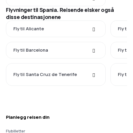
Flyvninger til Spania. Reisende elsker også
disse destinasjonene
Fly til Alicante
Fly til
Fly til Barcelona
Fly til
Fly til Santa Cruz de Tenerife
Fly til
Planlegg reisen din
Flybilletter