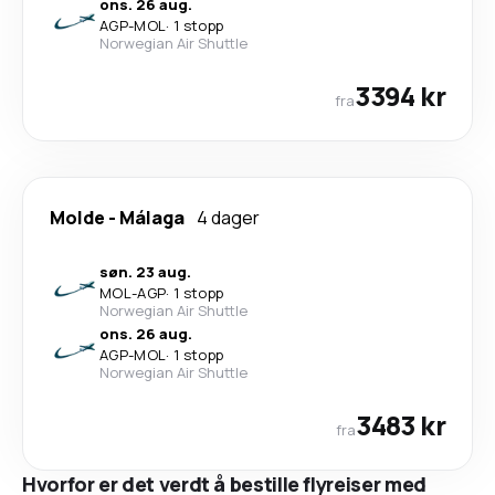
ons. 26 aug.
AGP
-
MOL
·
1 stopp
Norwegian Air Shuttle
3394 kr
fra
Molde
-
Málaga
4 dager
søn. 23 aug.
MOL
-
AGP
·
1 stopp
Norwegian Air Shuttle
ons. 26 aug.
AGP
-
MOL
·
1 stopp
Norwegian Air Shuttle
3483 kr
fra
Hvorfor er det verdt å bestille flyreiser med