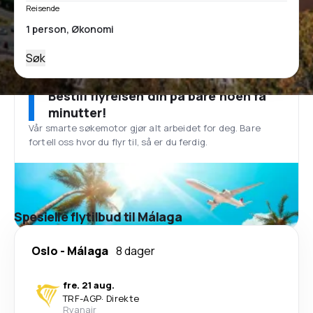
Reisende
Søk
Bestill flyreisen din på bare noen få
minutter!
Vår smarte søkemotor gjør alt arbeidet for deg. Bare
fortell oss hvor du flyr til, så er du ferdig.
Spesielle flytilbud til Málaga
Oslo
-
Málaga
8 dager
fre. 21 aug.
TRF
-
AGP
·
Direkte
Ryanair