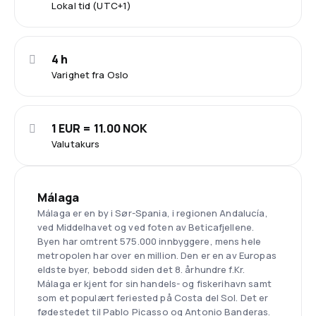
Lokal tid (UTC+1)
4 h
Varighet fra Oslo
1 EUR = 11.00 NOK
Valutakurs
Málaga
Málaga er en by i Sør-Spania, i regionen Andalucía,
ved Middelhavet og ved foten av Beticafjellene.
Byen har omtrent 575.000 innbyggere, mens hele
metropolen har over en million. Den er en av Europas
eldste byer, bebodd siden det 8. århundre f.Kr.
Málaga er kjent for sin handels- og fiskerihavn samt
som et populært feriested på Costa del Sol. Det er
fødestedet til Pablo Picasso og Antonio Banderas.