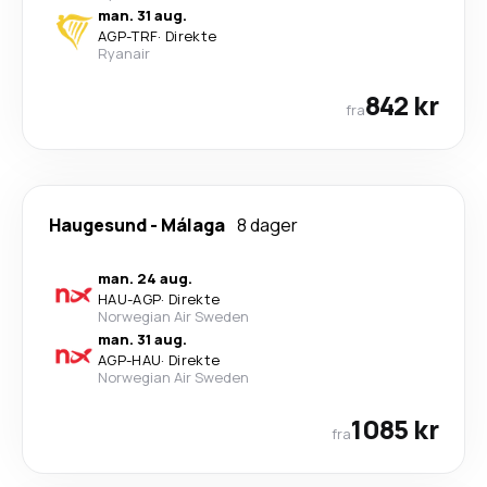
man. 31 aug.
AGP
-
TRF
·
Direkte
Ryanair
842 kr
fra
Haugesund
-
Málaga
8 dager
man. 24 aug.
HAU
-
AGP
·
Direkte
Norwegian Air Sweden
man. 31 aug.
AGP
-
HAU
·
Direkte
Norwegian Air Sweden
1085 kr
fra