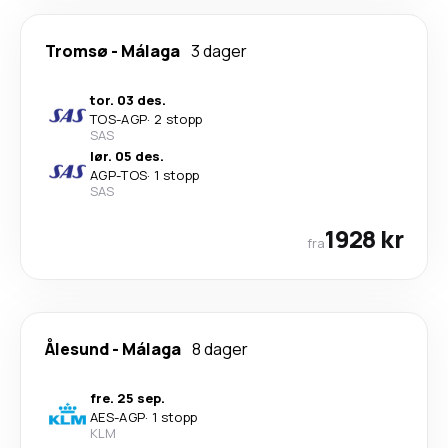
Tromsø
-
Málaga
3 dager
tor. 03 des.
TOS
-
AGP
·
2 stopp
SAS
lør. 05 des.
AGP
-
TOS
·
1 stopp
SAS
1928 kr
fra
Ålesund
-
Málaga
8 dager
fre. 25 sep.
AES
-
AGP
·
1 stopp
KLM