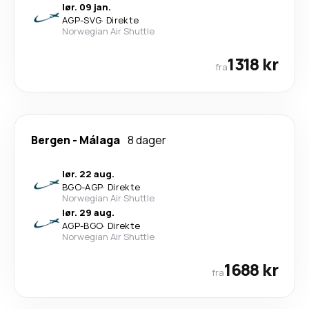
lør. 09 jan.
AGP
-
SVG
·
Direkte
Norwegian Air Shuttle
1318 kr
fra
Bergen
-
Málaga
8 dager
lør. 22 aug.
BGO
-
AGP
·
Direkte
Norwegian Air Shuttle
lør. 29 aug.
AGP
-
BGO
·
Direkte
Norwegian Air Shuttle
1688 kr
fra