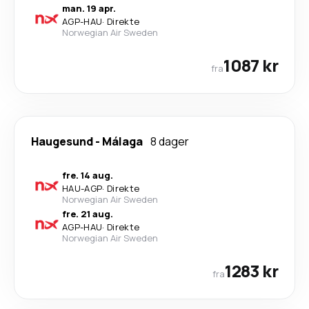
man. 19 apr.
AGP
-
HAU
·
Direkte
Norwegian Air Sweden
1087 kr
fra
Haugesund
-
Málaga
8 dager
fre. 14 aug.
HAU
-
AGP
·
Direkte
Norwegian Air Sweden
fre. 21 aug.
AGP
-
HAU
·
Direkte
Norwegian Air Sweden
1283 kr
fra