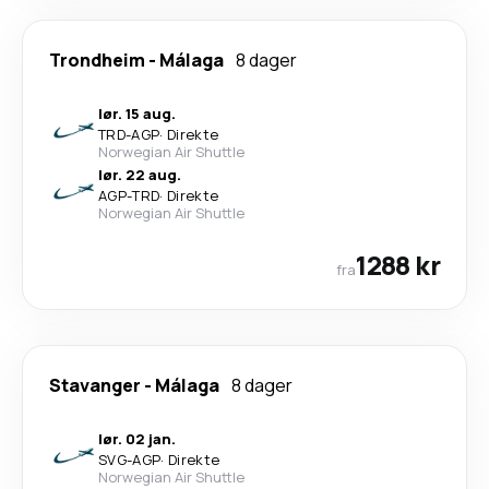
Trondheim
-
Málaga
8 dager
lør. 15 aug.
TRD
-
AGP
·
Direkte
Norwegian Air Shuttle
lør. 22 aug.
AGP
-
TRD
·
Direkte
Norwegian Air Shuttle
1288 kr
fra
Stavanger
-
Málaga
8 dager
lør. 02 jan.
SVG
-
AGP
·
Direkte
Norwegian Air Shuttle