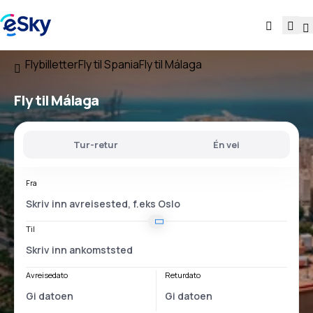
Flybilletter
Fly til Spania
Fly til Málaga
Fly til Málaga
Tur-retur
Én vei
Fra
Til
Avreisedato
Returdato