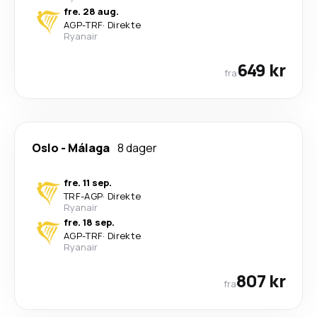
fre. 28 aug.
AGP
-
TRF
·
Direkte
Ryanair
649 kr
fra
Oslo
-
Málaga
8 dager
fre. 11 sep.
TRF
-
AGP
·
Direkte
Ryanair
fre. 18 sep.
AGP
-
TRF
·
Direkte
Ryanair
807 kr
fra