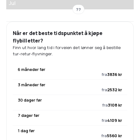
Jul
??
Når er det beste tidspunktet å kjøpe
flybilletter?
Finn ut hvor lang tid i forveien det lønner seg å bestille
tur-retur-flyvninger.
6 måneder før
fra
3836 kr
3 måneder før
fra
2532 kr
30 dager før
fra
3108 kr
7 dager før
fra
4109 kr
1 dag før
fra
5560 kr