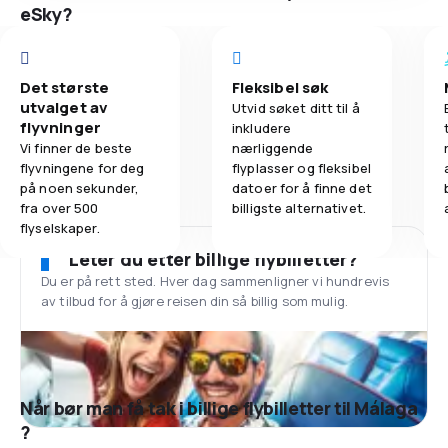
eSky?
Det største
Fleksibel søk
utvalget av
Utvid søket ditt til å
flyvninger
inkludere
Vi finner de beste
nærliggende
flyvningene for deg
flyplasser og fleksibel
på noen sekunder,
datoer for å finne det
fra over 500
billigste alternativet.
flyselskaper.
Leter du etter billige flybilletter?
Du er på rett sted. Hver dag sammenligner vi hundrevis
av tilbud for å gjøre reisen din så billig som mulig.
Når bør man få tak i billige flybilletter til Málaga
?