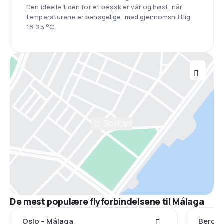
Den ideelle tiden for et besøk er vår og høst, når
temperaturene er behagelige, med gjennomsnittlig
18-25 °C.
Se i kart
De mest populære flyforbindelsene til Málaga
Oslo - Málaga
Bergen