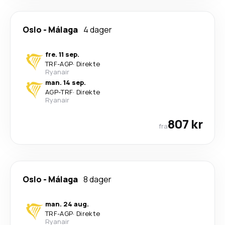
Oslo
-
Málaga
4 dager
fre. 11 sep.
TRF
-
AGP
·
Direkte
Ryanair
man. 14 sep.
AGP
-
TRF
·
Direkte
Ryanair
807 kr
fra
Oslo
-
Málaga
8 dager
man. 24 aug.
TRF
-
AGP
·
Direkte
Ryanair