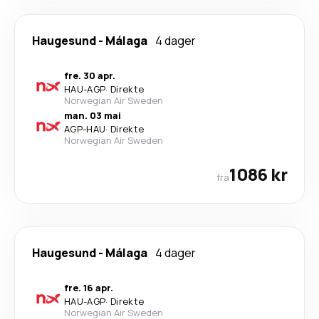
Haugesund
-
Málaga
4 dager
fre. 30 apr.
HAU
-
AGP
·
Direkte
Norwegian Air Sweden
man. 03 mai
AGP
-
HAU
·
Direkte
Norwegian Air Sweden
1086 kr
fra
Haugesund
-
Málaga
4 dager
fre. 16 apr.
HAU
-
AGP
·
Direkte
Norwegian Air Sweden