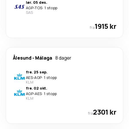
lør. 05 des.
AGP
-
TOS
·
1 stopp
SAS
1915 kr
fra
Ålesund
-
Málaga
8 dager
fre. 25 sep.
AES
-
AGP
·
1 stopp
KLM
fre. 02 okt.
AGP
-
AES
·
1 stopp
KLM
2301 kr
fra