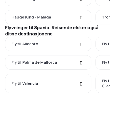
Haugesund - Málaga
Trondh
Flyvninger til Spania. Reisende elsker også
disse destinasjonene
Fly til Alicante
Fly til
Fly til Palma de Mallorca
Fly til
Fly til
Fly til Valencia
(Tener