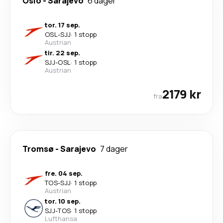
Oslo
-
Sarajevo
6 dager
tor. 17 sep.
OSL
-
SJJ
·
1 stopp
Austrian
tir. 22 sep.
SJJ
-
OSL
·
1 stopp
Austrian
2179 kr
fra
Tromsø
-
Sarajevo
7 dager
fre. 04 sep.
TOS
-
SJJ
·
1 stopp
Austrian
tor. 10 sep.
SJJ
-
TOS
·
1 stopp
Lufthansa