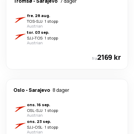
Tromsø
-
Sarajevo
7 dager
fre. 28 aug.
TOS
-
SJJ
·
1 stopp
Austrian
tor. 03 sep.
SJJ
-
TOS
·
1 stopp
Austrian
2169 kr
fra
Oslo
-
Sarajevo
8 dager
ons. 16 sep.
OSL
-
SJJ
·
1 stopp
Austrian
ons. 23 sep.
SJJ
-
OSL
·
1 stopp
Austrian