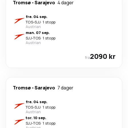
Tromsø
-
Sarajevo
4 dager
fre. 04 sep.
TOS
-
SJJ
·
1 stopp
Austrian
man. 07 sep.
SJJ
-
TOS
·
1 stopp
Austrian
2090 kr
fra
Tromsø
-
Sarajevo
7 dager
fre. 04 sep.
TOS
-
SJJ
·
1 stopp
Austrian
tor. 10 sep.
SJJ
-
TOS
·
1 stopp
Austrian