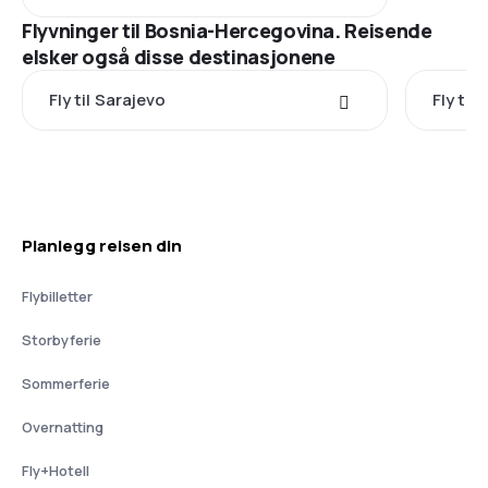
Flyvninger til Bosnia-Hercegovina. Reisende
elsker også disse destinasjonene
Fly til Sarajevo
Fly to
Planlegg reisen din
Flybilletter
Storbyferie
Sommerferie
Overnatting
Fly+Hotell