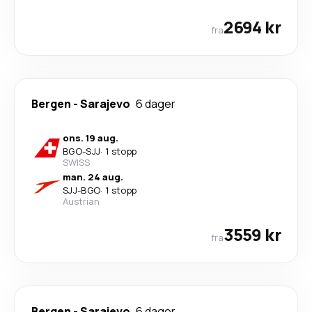
2694 kr
fra
Bergen
-
Sarajevo
6 dager
ons. 19 aug.
BGO
-
SJJ
·
1 stopp
SWISS
man. 24 aug.
SJJ
-
BGO
·
1 stopp
Austrian
3559 kr
fra
Bergen
-
Sarajevo
6 dager