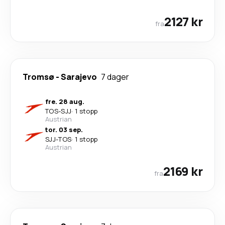
2127 kr
fra
Tromsø
-
Sarajevo
7 dager
fre. 28 aug.
TOS
-
SJJ
·
1 stopp
Austrian
tor. 03 sep.
SJJ
-
TOS
·
1 stopp
Austrian
2169 kr
fra