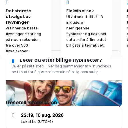
Det største
Fleksibel søk
utvalget av
Utvid søket ditt til å
flyvninger
inkludere
Vi finner de beste
nærliggende
flyvningene for deg
flyplasser og fleksibel
på noen sekunder,
datoer for å finne det
fra over 500
billigste alternativet.
flyselskaper.
Leter du etter billige flybilletter?
Du er på rett sted. Hver dag sammenligner vi hundrevis
av tilbud for å gjøre reisen din så billig som mulig.
Generell informasjon
22:19, 10 aug. 2026
Lokal tid (UTC+1)