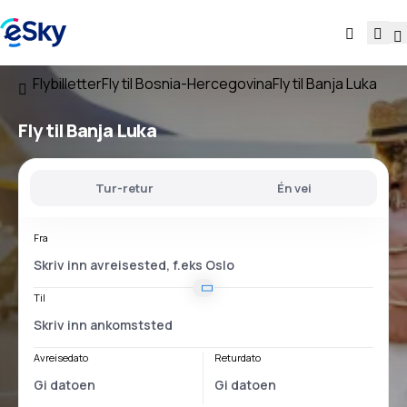
Flybilletter
Fly til Bosnia-Hercegovina
Fly til Banja Luka
Fly til Banja Luka
Tur-retur
Én vei
Fra
Til
Avreisedato
Returdato