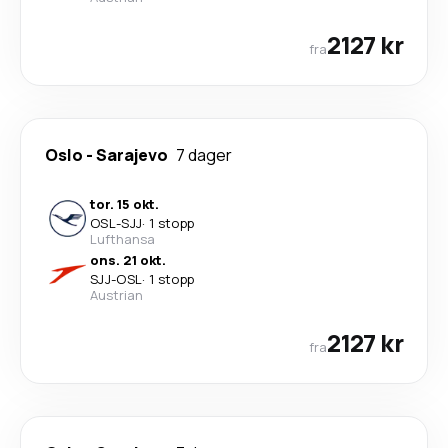
2127 kr
fra
Oslo
-
Sarajevo
7 dager
tor. 15 okt.
OSL
-
SJJ
·
1 stopp
Lufthansa
ons. 21 okt.
SJJ
-
OSL
·
1 stopp
Austrian
2127 kr
fra