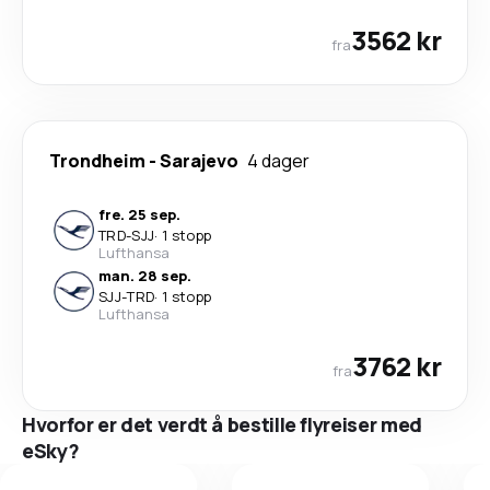
3562 kr
fra
Trondheim
-
Sarajevo
4 dager
fre. 25 sep.
TRD
-
SJJ
·
1 stopp
Lufthansa
man. 28 sep.
SJJ
-
TRD
·
1 stopp
Lufthansa
3762 kr
fra
Hvorfor er det verdt å bestille flyreiser med
eSky?