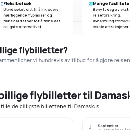
Fleksibel søk
Mange fasilitete
Utvid søket ditt til å inkludere
Benytt deg av ekstr
nærliggende flyplasser og
reiseforsikring,
fleksibel datoer for å finne det
avbestillingsforsikrin
billigste alternativet.
lokale attraksjoner
llige flybilletter?
ammenligner vi hundrevis av tilbud for å gjøre reisen
billige flybilletter til Dama
tille de billigste billettene til Damaskus
September