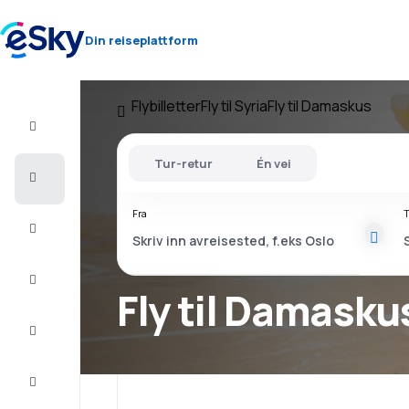
Din reiseplattform
Flybilletter
Fly til Syria
Fly til Damaskus
Fly+Hotell
Tur-retur
Én vei
Flybilletter
Fra
T
Sommerferie
Last
minute
Fly til Damasku
Storbyferie
Overnatting