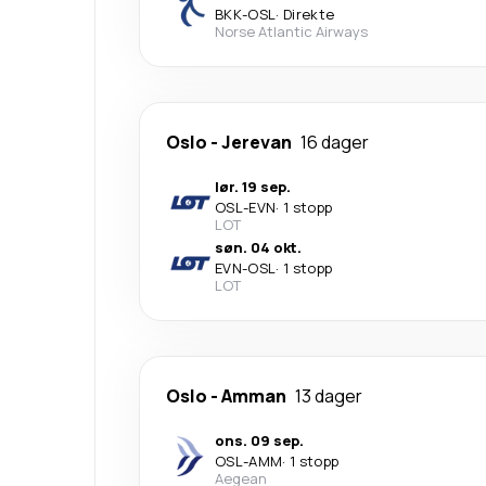
BKK
-
OSL
·
Direkte
Norse Atlantic Airways
Oslo
-
Jerevan
16 dager
lør. 19 sep.
OSL
-
EVN
·
1 stopp
LOT
søn. 04 okt.
EVN
-
OSL
·
1 stopp
LOT
Oslo
-
Amman
13 dager
ons. 09 sep.
OSL
-
AMM
·
1 stopp
Aegean