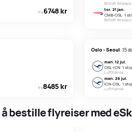
British Airways
6748 kr
tor. 21 jan.
fra
CMB
-
OSL
·
1 st
British Airways
Oslo
-
Seoul
15 d
man. 12 jul.
OSL
-
ICN
·
1 sto
Lufthansa
man. 26 jul.
8485 kr
ICN
-
OSL
·
1 sto
fra
Lufthansa
 å bestille flyreiser med eS