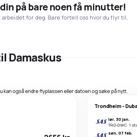
n din på bare noen få minutter!
rbeidet for deg. Bare fortell oss hvor du flyr til,
 til Damaskus
 Du kan også endre flyplassen eller datoen og søke på nytt.
Trondheim
-
Duba
lør. 30 jan.
TRD
-
DWC
·
1 st
søn. 07 feb.