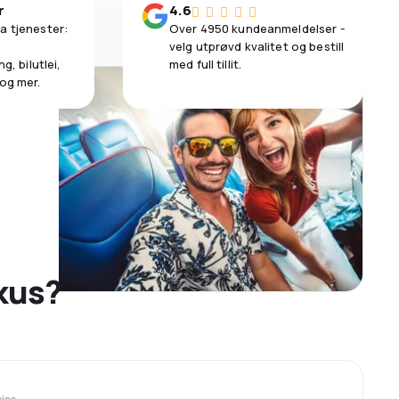
r
4.6
a tjenester:
Over 4950 kundeanmeldelser -
velg utprøvd kvalitet og bestill
g, bilutlei,
med full tillit.
 og mer.
skus?