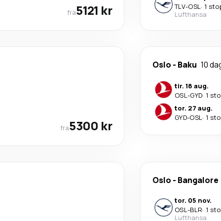
5121 kr
TLV
-
OSL
·
1 sto
fra
Lufthansa
Oslo
-
Baku
10 da
tir. 18 aug.
OSL
-
GYD
·
1 st
tor. 27 aug.
GYD
-
OSL
·
1 st
5300 kr
fra
Oslo
-
Bangalore
tor. 05 nov.
OSL
-
BLR
·
1 st
Lufthansa