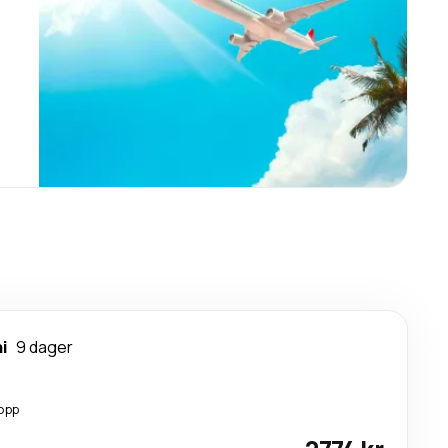
i
9 dager
opp