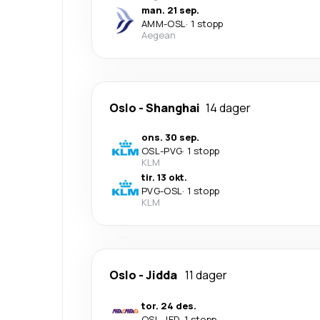
man. 21 sep.
AMM
-
OSL
·
1 stopp
Aegean
Oslo
-
Shanghai
14 dager
ons. 30 sep.
OSL
-
PVG
·
1 stopp
KLM
tir. 13 okt.
PVG
-
OSL
·
1 stopp
KLM
Oslo
-
Jidda
11 dager
tor. 24 des.
OSL
-
JED
·
1 stopp