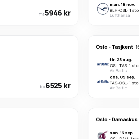
man. 16 nov.
5946 kr
BLR
-
OSL
·
1 st
fra
Lufthansa
Oslo
-
Tasjkent
1
tir. 25 aug.
OSL
-
TAS
·
1 st
Air Baltic
ons. 09 sep.
6525 kr
TAS
-
OSL
·
1 st
fra
Air Baltic
Oslo
-
Damaskus
søn. 13 sep.
OSL
-
DAM
·
1 st