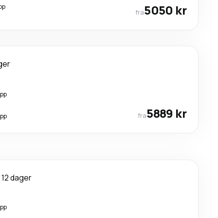
pp
5050 kr
fra
ger
opp
5889 kr
fra
opp
12 dager
opp