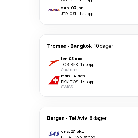
søn. 03 jan.
JED
-
OSL
·
1 stopp
Tromsø
-
Bangkok
10 dager
lør. 05 des.
TOS
-
BKK
·
1 stopp
Austrian
man. 14 des.
BKK
-
TOS
·
1 stopp
SWISS
Bergen
-
Tel Aviv
8 dager
ons. 21 okt.
BGO
-
TLV
·
2 stopp