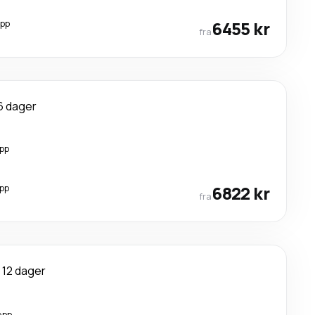
opp
6455 kr
fra
6 dager
opp
opp
6822 kr
fra
12 dager
opp