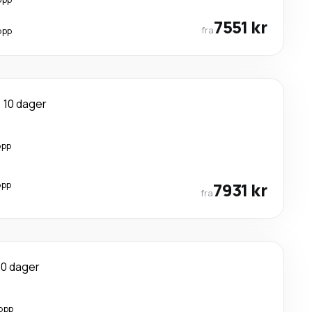
7551 kr
fra
opp
10 dager
opp
opp
7931 kr
fra
10 dager
opp