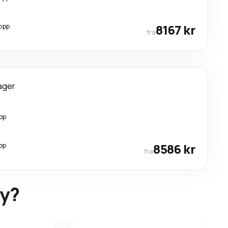
opp
8167 kr
fra
ager
pp
pp
8586 kr
fra
ky?