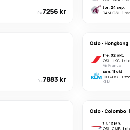
tor. 24 sep.
7256 kr
fra
DAM
-
OSL
·
1 st
Oslo
-
Hongkong
fre. 02 okt.
OSL
-
HKG
·
1 st
Air France
søn. 11 okt.
7883 kr
HKG
-
OSL
·
1 st
fra
KLM
Oslo
-
Colombo
tir. 12 jan.
OSL
-
CMB
·
1 st