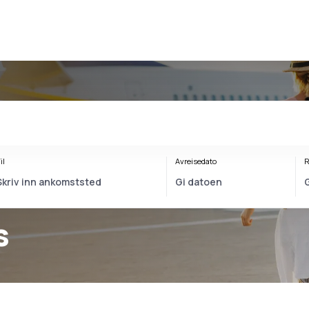
il
Avreisedato
R
s