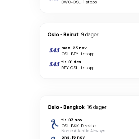
DWC
-
OSL
·
1 stopp
Oslo
-
Beirut
9 dager
man. 23 nov.
OSL
-
BEY
·
1 stopp
tir. 01 des.
BEY
-
OSL
·
1 stopp
Oslo
-
Bangkok
16 dager
tir. 03 nov.
OSL
-
BKK
·
Direkte
Norse Atlantic Airways
ons. 18 nov.