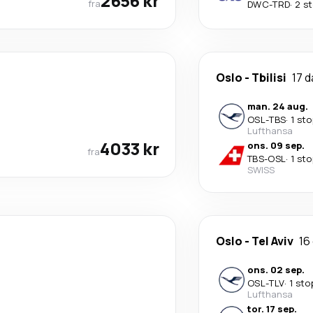
2656 kr
fra
DWC
-
TRD
·
2 s
Oslo
-
Tbilisi
17 
man. 24 aug.
OSL
-
TBS
·
1 st
Lufthansa
4033 kr
ons. 09 sep.
fra
TBS
-
OSL
·
1 st
SWISS
Oslo
-
Tel Aviv
16
ons. 02 sep.
OSL
-
TLV
·
1 sto
Lufthansa
tor. 17 sep.