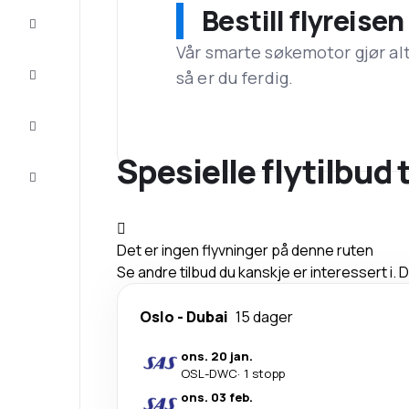
Bestill flyreise
Tilbud
Vår smarte søkemotor gjør alt a
Komplett
så er du ferdig.
reisen
Inspirasjon
og råd
Spesielle flytilbud
Kundeservice
Det er ingen flyvninger på denne ruten
Se andre tilbud du kanskje er interessert i.
Oslo
-
Dubai
15 dager
ons. 20 jan.
OSL
-
DWC
·
1 stopp
ons. 03 feb.