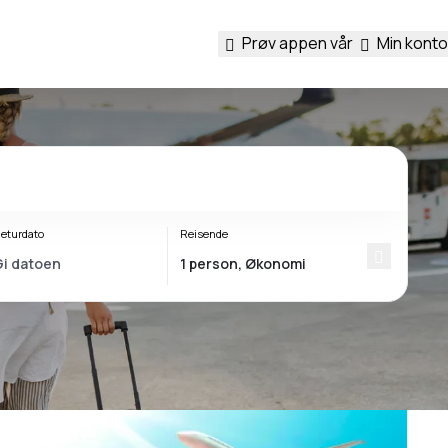
Prøv appen vår
Min konto
eturdato
Reisende