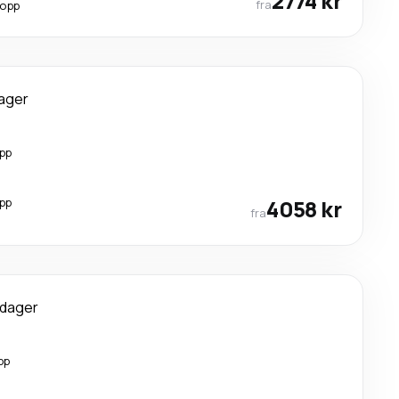
2774 kr
fra
topp
dager
opp
opp
4058 kr
fra
 dager
pp