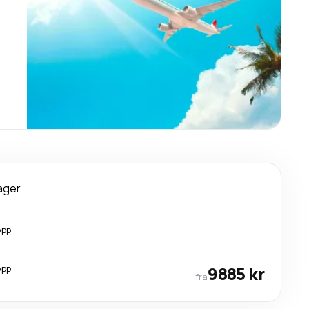
ager
opp
opp
9885 kr
fra