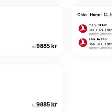
Oslo
-
Hanoi
14 d
man. 01 feb.
OSL
-
HAN
·
1 st
Turkish Airlines
søn. 14 feb.
9885 kr
HAN
-
OSL
·
1 st
fra
Turkish Airlines
9885 kr
fra