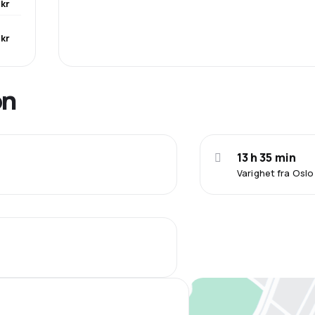
 kr
kr
on
13 h 35 min
Varighet fra Oslo