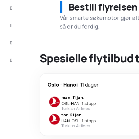
Bestill flyreise
Tilbud
Vår smarte søkemotor gjør alt a
Komplett
så er du ferdig.
reisen
Inspirasjon
og råd
Spesielle flytilbud 
Kundeservice
Oslo
-
Hanoi
11 dager
man. 11 jan.
OSL
-
HAN
·
1 stopp
Turkish Airlines
tor. 21 jan.
HAN
-
OSL
·
1 stopp
Turkish Airlines