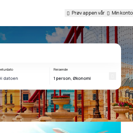
Prøv appen vår
Min konto
eturdato
Reisende