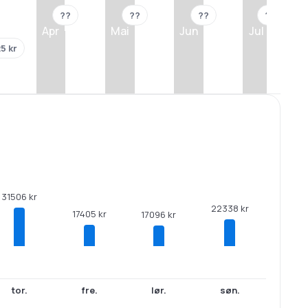
??
??
??
??
Apr
Mai
Jun
Jul
5 kr
31506 kr
22338 kr
17405 kr
17096 kr
tor.
fre.
lør.
søn.