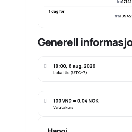
fra
17141
1 dag før
fra
10542 
Generell informasj
18:00, 6 aug. 2026
Lokal tid (UTC+7)
100 VND = 0.04 NOK
Valutakurs
Hanoi