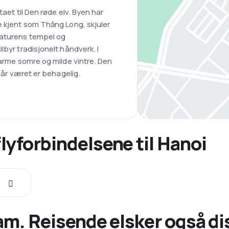
taet til Den røde elv. Byen har
e kjent som Thăng Long, skjuler
raturens tempel og
lbyr tradisjonelt håndverk. I
varme somre og milde vintre. Den
 når været er behagelig.
yforbindelsene til Hanoi
nam. Reisende elsker også d