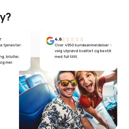
ky?
r
4.6
a tjenester:
Over 4950 kundeanmeldelser -
velg utprøvd kvalitet og bestill
g, bilutlei,
med full tillit.
 og mer.