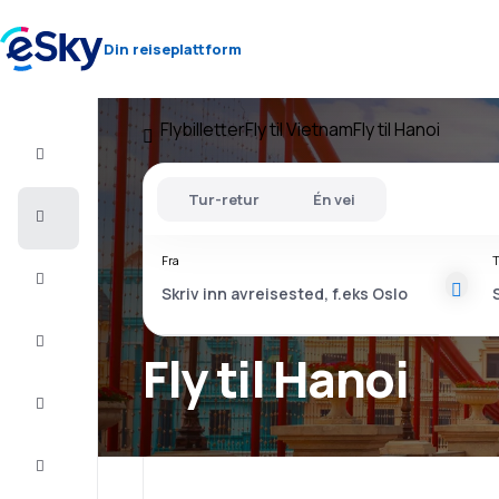
Din reiseplattform
Flybilletter
Fly til Vietnam
Fly til Hanoi
Fly+Hotell
Tur-retur
Én vei
Flybilletter
Fra
T
Sommerferie
Last
minute
Fly til Hanoi
Storbyferie
Overnatting