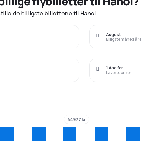
billige flybilletter til Hanoi?
ille de billigste billettene til Hanoi
August
Billigste måned å r
1 dag før
Laveste priser
44977 kr