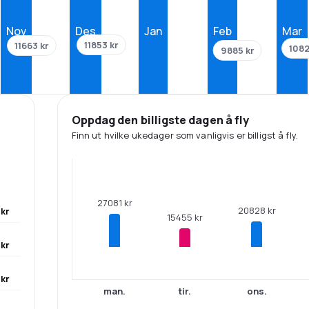
Nov
Des
Jan
Feb
Mar
11853 kr
11663 kr
1082
9885 kr
Oppdag den billigste dagen å fly
Finn ut hvilke ukedager som vanligvis er billigst å fly.
27081 kr
20828 kr
kr
15455 kr
kr
kr
man.
tir.
ons.