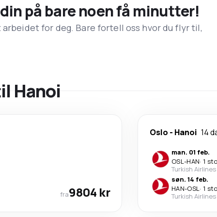
n din på bare noen få minutter!
rbeidet for deg. Bare fortell oss hvor du flyr til,
til Hanoi
Oslo
-
Hanoi
14 d
man. 01 feb.
OSL
-
HAN
·
1 st
Turkish Airlines
søn. 14 feb.
9804 kr
HAN
-
OSL
·
1 st
fra
Turkish Airlines