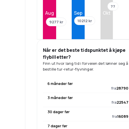
??
Aug
Sep
Okt
10212 kr
9277 kr
Når er det beste tidspunktet å kjøpe
flybilletter?
Finn ut hvor lang tid i forveien det lønner seg å
bestille tur-retur-flyvninger.
6 måneder før
fra
28790 
3 måneder før
fra
22547 
30 dager før
fra
16089 
7 dager før