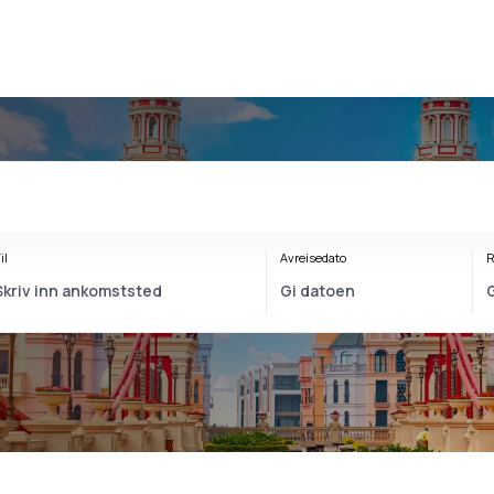
il
Avreisedato
R