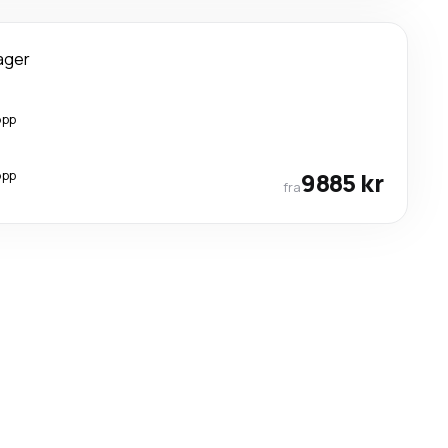
ager
opp
opp
9885 kr
fra