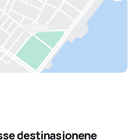
Se i kart
isse destinasjonene