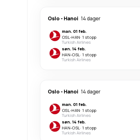
Oslo
-
Hanoi
14 dager
man. 01 feb.
OSL
-
HAN
·
1 stopp
Turkish Airlines
søn. 14 feb.
HAN
-
OSL
·
1 stopp
Turkish Airlines
Oslo
-
Hanoi
14 dager
man. 01 feb.
OSL
-
HAN
·
1 stopp
Turkish Airlines
søn. 14 feb.
HAN
-
OSL
·
1 stopp
Turkish Airlines