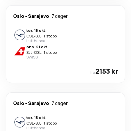
Oslo
-
Sarajevo
7 dager
tor. 15 okt.
OSL
-
SJJ
·
1 stopp
Lufthansa
ons. 21 okt.
SJJ
-
OSL
·
1 stopp
SWISS
2153 kr
fra
Oslo
-
Sarajevo
7 dager
tor. 15 okt.
OSL
-
SJJ
·
1 stopp
Lufthansa