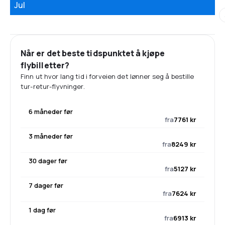
Jul
Når er det beste tidspunktet å kjøpe
flybilletter?
Finn ut hvor lang tid i forveien det lønner seg å bestille
tur-retur-flyvninger.
6 måneder før
fra
7761 kr
3 måneder før
fra
8249 kr
30 dager før
fra
5127 kr
7 dager før
fra
7624 kr
1 dag før
fra
6913 kr