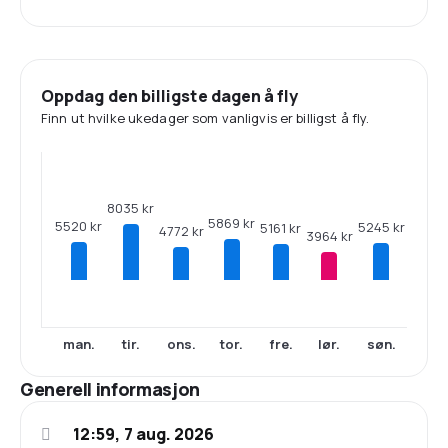
Oppdag den billigste dagen å fly
Finn ut hvilke ukedager som vanligvis er billigst å fly.
8035 kr
5869 kr
5520 kr
5245 kr
5161 kr
4772 kr
3964 kr
man.
tir.
ons.
tor.
fre.
lør.
søn.
Generell informasjon
12:59, 7 aug. 2026