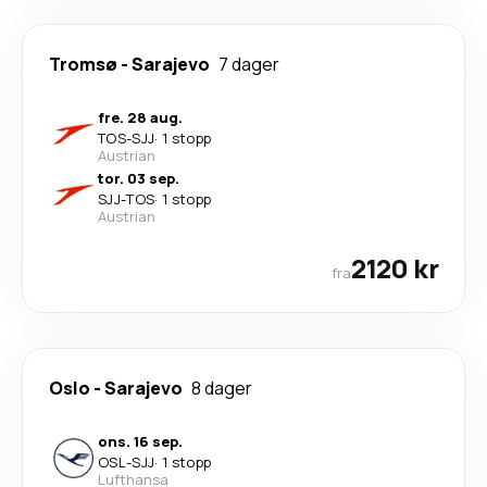
Tromsø
-
Sarajevo
7 dager
fre. 28 aug.
TOS
-
SJJ
·
1 stopp
Austrian
tor. 03 sep.
SJJ
-
TOS
·
1 stopp
Austrian
2120 kr
fra
Oslo
-
Sarajevo
8 dager
ons. 16 sep.
OSL
-
SJJ
·
1 stopp
Lufthansa