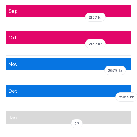
Sep
2137 kr
Okt
2137 kr
Nov
2679 kr
Des
2984 kr
Jan
??