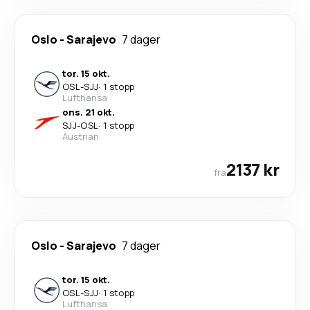
Oslo
-
Sarajevo
7 dager
tor. 15 okt.
OSL
-
SJJ
·
1 stopp
Lufthansa
ons. 21 okt.
SJJ
-
OSL
·
1 stopp
Austrian
2137 kr
fra
Oslo
-
Sarajevo
7 dager
tor. 15 okt.
OSL
-
SJJ
·
1 stopp
Lufthansa