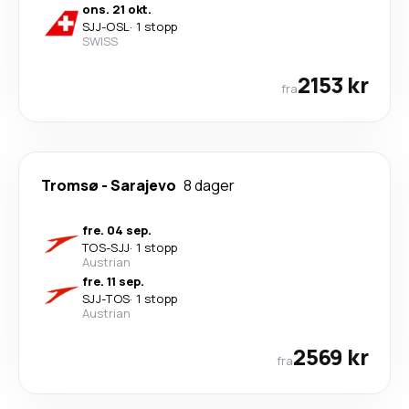
ons. 21 okt.
SJJ
-
OSL
·
1 stopp
SWISS
2153 kr
fra
Tromsø
-
Sarajevo
8 dager
fre. 04 sep.
TOS
-
SJJ
·
1 stopp
Austrian
fre. 11 sep.
SJJ
-
TOS
·
1 stopp
Austrian
2569 kr
fra