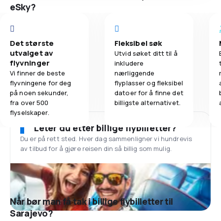
eSky?
Det største
Fleksibel søk
utvalget av
Utvid søket ditt til å
flyvninger
inkludere
Vi finner de beste
nærliggende
flyvningene for deg
flyplasser og fleksibel
på noen sekunder,
datoer for å finne det
fra over 500
billigste alternativet.
flyselskaper.
Leter du etter billige flybilletter?
Du er på rett sted. Hver dag sammenligner vi hundrevis
av tilbud for å gjøre reisen din så billig som mulig.
Når bør man få tak i billige flybilletter til
Sarajevo?