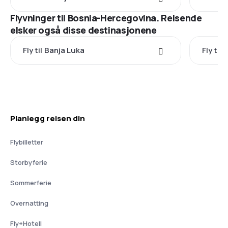
Flyvninger til Bosnia-Hercegovina. Reisende
elsker også disse destinasjonene
Fly til Banja Luka
Fly to
Planlegg reisen din
Flybilletter
Storbyferie
Sommerferie
Overnatting
Fly+Hotell