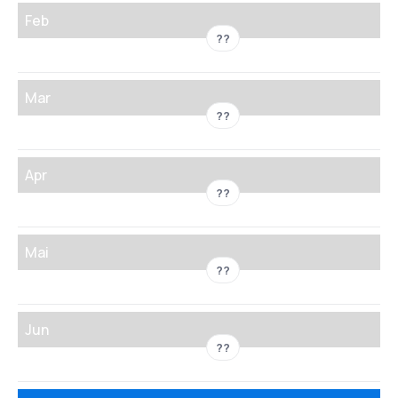
Feb
??
Mar
??
Apr
??
Mai
??
Jun
??