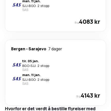
man. 11 jan.
SJJ
-
BGO
·
2 stopp
SAS
4083 kr
fra
Bergen
-
Sarajevo
7 dager
tir. 05 jan.
BGO
-
SJJ
·
2 stopp
SAS
man. 11 jan.
SJJ
-
BGO
·
2 stopp
SAS
4143 kr
fra
Hvorfor er det verdt å bestille flyreiser med