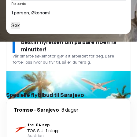
Reisende
Søk
Bestill flyreisen din på bare noen få
minutter!
Vår smarte søkemotor gjør alt arbeidet for deg. Bare
fortell oss hvor du flyr til, så er du ferdig.
Spesielle flytilbud til Sarajevo
Tromsø
-
Sarajevo
8 dager
fre. 04 sep.
TOS
-
SJJ
·
1 stopp
Austrian