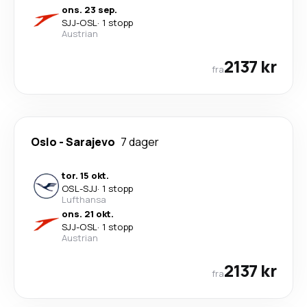
ons. 23 sep.
SJJ
-
OSL
·
1 stopp
Austrian
2137 kr
fra
Oslo
-
Sarajevo
7 dager
tor. 15 okt.
OSL
-
SJJ
·
1 stopp
Lufthansa
ons. 21 okt.
SJJ
-
OSL
·
1 stopp
Austrian
2137 kr
fra