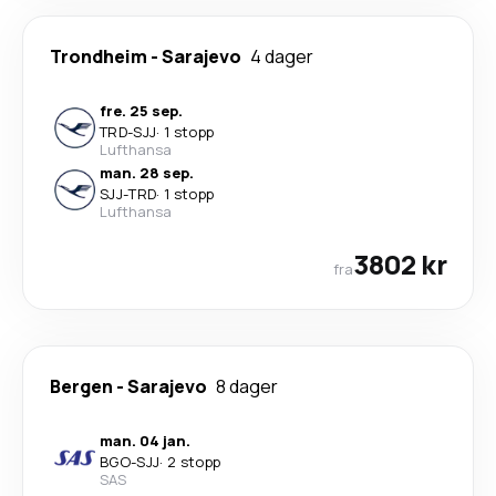
Trondheim
-
Sarajevo
4 dager
fre. 25 sep.
TRD
-
SJJ
·
1 stopp
Lufthansa
man. 28 sep.
SJJ
-
TRD
·
1 stopp
Lufthansa
3802 kr
fra
Bergen
-
Sarajevo
8 dager
man. 04 jan.
BGO
-
SJJ
·
2 stopp
SAS