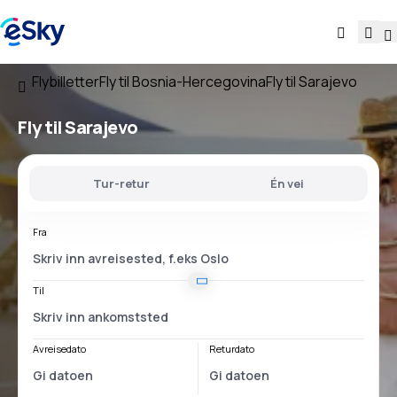
Flybilletter
Fly til Bosnia-Hercegovina
Fly til Sarajevo
Fly til Sarajevo
Tur-retur
Én vei
Fra
Til
Avreisedato
Returdato