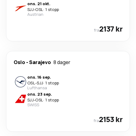
ons. 21 okt.
SJJ
-
OSL
·
1 stopp
Austrian
2137 kr
fra
Oslo
-
Sarajevo
8 dager
ons. 16 sep.
OSL
-
SJJ
·
1 stopp
Lufthansa
ons. 23 sep.
SJJ
-
OSL
·
1 stopp
SWISS
2153 kr
fra