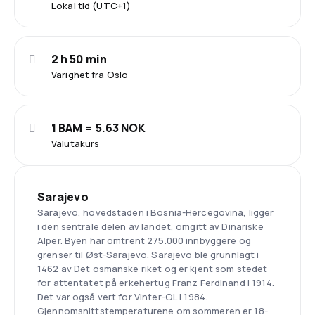
Lokal tid (UTC+1)
2 h 50 min
Varighet fra Oslo
1 BAM = 5.63 NOK
Valutakurs
Sarajevo
Sarajevo, hovedstaden i Bosnia-Hercegovina, ligger
i den sentrale delen av landet, omgitt av Dinariske
Alper. Byen har omtrent 275.000 innbyggere og
grenser til Øst-Sarajevo. Sarajevo ble grunnlagt i
1462 av Det osmanske riket og er kjent som stedet
for attentatet på erkehertug Franz Ferdinand i 1914.
Det var også vert for Vinter-OL i 1984.
Gjennomsnittstemperaturene om sommeren er 18-