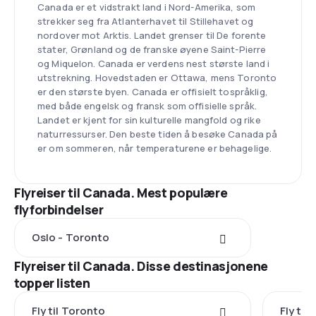
Canada er et vidstrakt land i Nord-Amerika, som
strekker seg fra Atlanterhavet til Stillehavet og
nordover mot Arktis. Landet grenser til De forente
stater, Grønland og de franske øyene Saint-Pierre
og Miquelon. Canada er verdens nest største land i
utstrekning. Hovedstaden er Ottawa, mens Toronto
er den største byen. Canada er offisielt tospråklig,
med både engelsk og fransk som offisielle språk.
Landet er kjent for sin kulturelle mangfold og rike
naturressurser. Den beste tiden å besøke Canada på
er om sommeren, når temperaturene er behagelige.
Flyreiser til Canada. Mest populære
flyforbindelser
Oslo - Toronto
Flyreiser til Canada. Disse destinasjonene
topper listen
Fly til Toronto
Fly til