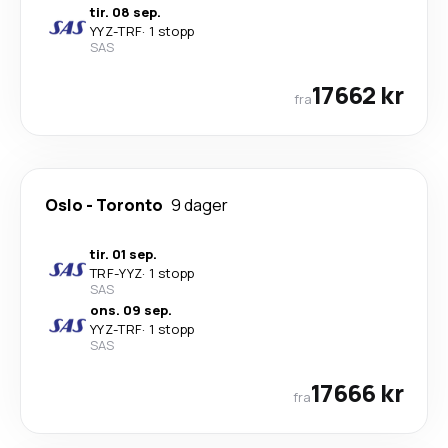
tir. 08 sep.
YYZ
-
TRF
·
1 stopp
SAS
17662 kr
fra
Oslo
-
Toronto
9 dager
tir. 01 sep.
TRF
-
YYZ
·
1 stopp
SAS
ons. 09 sep.
YYZ
-
TRF
·
1 stopp
SAS
17666 kr
fra