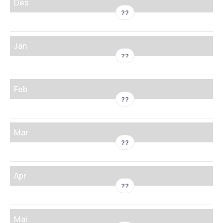
Des
??
Jan
??
Feb
??
Mar
??
Apr
??
Mai