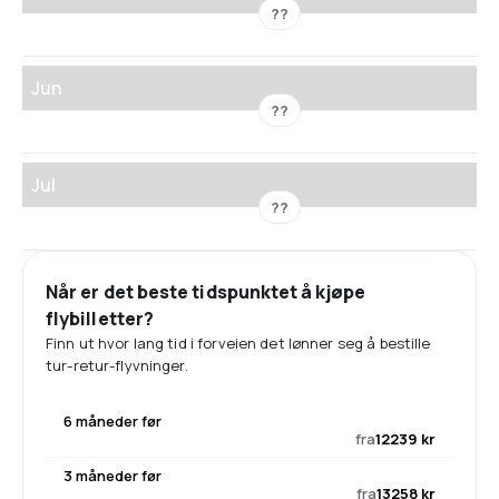
??
Jun
??
Jul
??
Når er det beste tidspunktet å kjøpe
flybilletter?
Finn ut hvor lang tid i forveien det lønner seg å bestille
tur-retur-flyvninger.
6 måneder før
fra
12239 kr
3 måneder før
fra
13258 kr