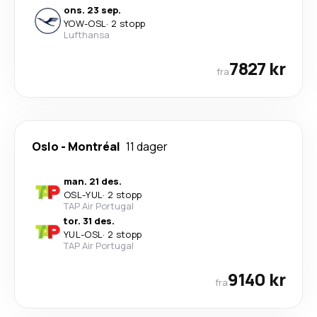
ons. 23 sep.
YOW
-
OSL
·
2 stopp
Lufthansa
7827 kr
fra
Oslo
-
Montréal
11 dager
man. 21 des.
OSL
-
YUL
·
2 stopp
TAP Air Portugal
tor. 31 des.
YUL
-
OSL
·
2 stopp
TAP Air Portugal
9140 kr
fra