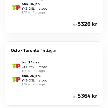
ons. 06 jan.
YYZ
-
OSL
·
1 stopp
TAP Air Portugal
5326 kr
fra
Oslo
-
Toronto
14 dager
tor. 24 des.
OSL
-
YYZ
·
1 stopp
TAP Air Portugal
ons. 06 jan.
YYZ
-
OSL
·
1 stopp
TAP Air Portugal
5364 kr
fra