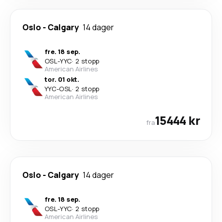
Oslo
-
Calgary
14 dager
fre. 18 sep.
OSL
-
YYC
·
2 stopp
American Airlines
tor. 01 okt.
YYC
-
OSL
·
2 stopp
American Airlines
15444 kr
fra
Oslo
-
Calgary
14 dager
fre. 18 sep.
OSL
-
YYC
·
2 stopp
American Airlines