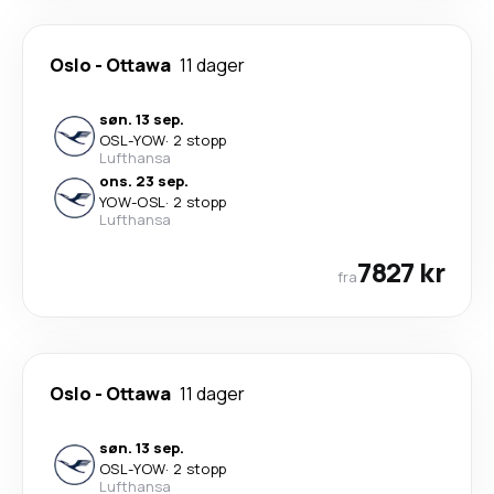
Oslo
-
Ottawa
11 dager
søn. 13 sep.
OSL
-
YOW
·
2 stopp
Lufthansa
ons. 23 sep.
YOW
-
OSL
·
2 stopp
Lufthansa
7827 kr
fra
Oslo
-
Ottawa
11 dager
søn. 13 sep.
OSL
-
YOW
·
2 stopp
Lufthansa