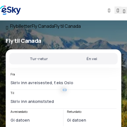
Flybilletter
Fly Canada
Fly til Canada
Fly til Canada
Tur-retur
Én vei
Fra
Til
Avreisedato
Returdato