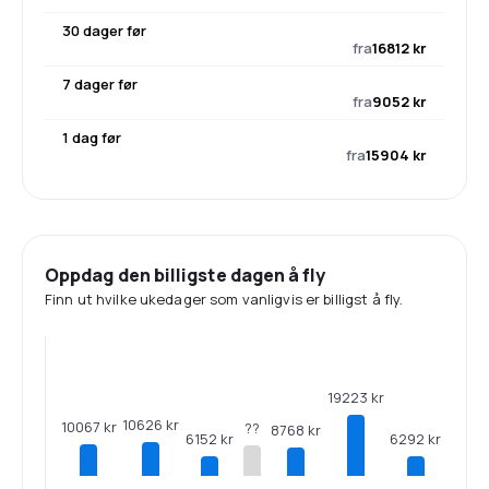
30 dager før
fra
16812 kr
7 dager før
fra
9052 kr
1 dag før
fra
15904 kr
Oppdag den billigste dagen å fly
Finn ut hvilke ukedager som vanligvis er billigst å fly.
19223 kr
10626 kr
10067 kr
??
8768 kr
6292 kr
6152 kr