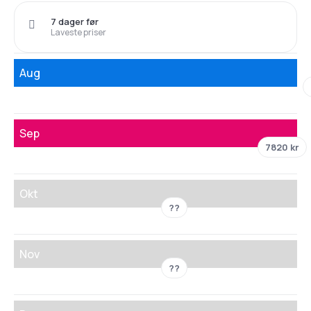
7 dager før
Laveste priser
Aug
Sep
7820 kr
Okt
??
Nov
??