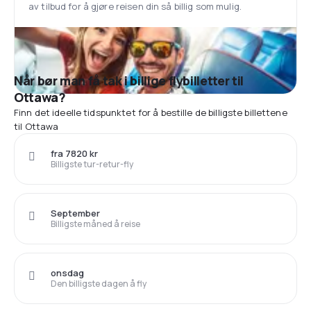
av tilbud for å gjøre reisen din så billig som mulig.
Når bør man få tak i billige flybilletter til
Ottawa?
Finn det ideelle tidspunktet for å bestille de billigste billettene
til Ottawa
fra 7820 kr
Billigste tur-retur-fly
September
Billigste måned å reise
onsdag
Den billigste dagen å fly