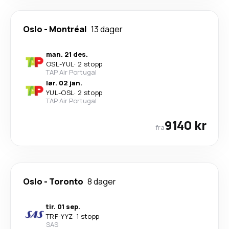
Oslo
-
Montréal
13 dager
man. 21 des.
OSL
-
YUL
·
2 stopp
TAP Air Portugal
lør. 02 jan.
YUL
-
OSL
·
2 stopp
TAP Air Portugal
9140 kr
fra
Oslo
-
Toronto
8 dager
tir. 01 sep.
TRF
-
YYZ
·
1 stopp
SAS