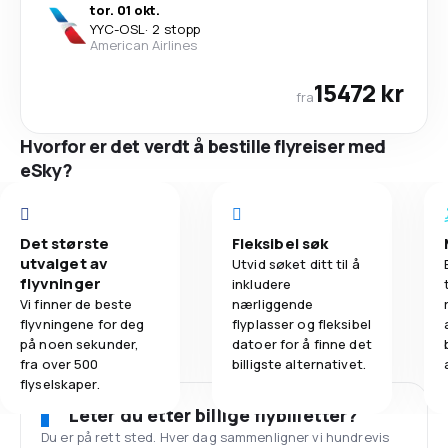
tor. 01 okt.
YYC
-
OSL
·
2 stopp
American Airlines
15472 kr
fra
Hvorfor er det verdt å bestille flyreiser med
eSky?
Det største
Fleksibel søk
utvalget av
Utvid søket ditt til å
flyvninger
inkludere
Vi finner de beste
nærliggende
flyvningene for deg
flyplasser og fleksibel
på noen sekunder,
datoer for å finne det
fra over 500
billigste alternativet.
flyselskaper.
Leter du etter billige flybilletter?
Du er på rett sted. Hver dag sammenligner vi hundrevis