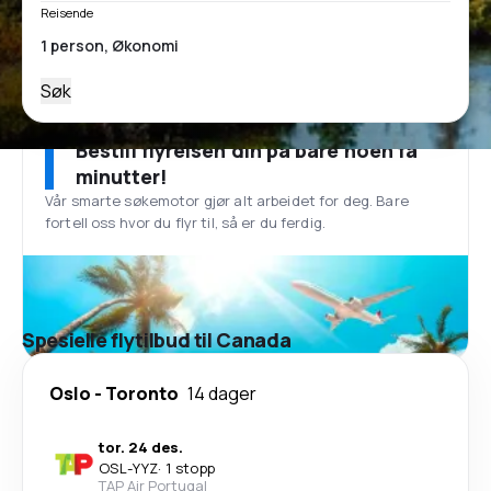
Reisende
Søk
Bestill flyreisen din på bare noen få
minutter!
Vår smarte søkemotor gjør alt arbeidet for deg. Bare
fortell oss hvor du flyr til, så er du ferdig.
Spesielle flytilbud til Canada
Oslo
-
Toronto
14 dager
tor. 24 des.
OSL
-
YYZ
·
1 stopp
TAP Air Portugal