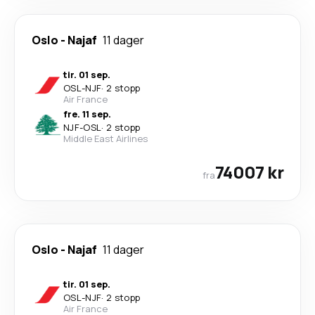
Oslo
-
Najaf
11 dager
tir. 01 sep.
OSL
-
NJF
·
2 stopp
Air France
fre. 11 sep.
NJF
-
OSL
·
2 stopp
Middle East Airlines
74007 kr
fra
Oslo
-
Najaf
11 dager
tir. 01 sep.
OSL
-
NJF
·
2 stopp
Air France