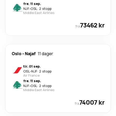
fre. 11 sep.
NJF
-
OSL
·
2 stopp
Middle East Airlines
73462 kr
fra
Oslo
-
Najaf
11 dager
tir. 01 sep.
OSL
-
NJF
·
2 stopp
Air France
fre. 11 sep.
NJF
-
OSL
·
2 stopp
Middle East Airlines
74007 kr
fra