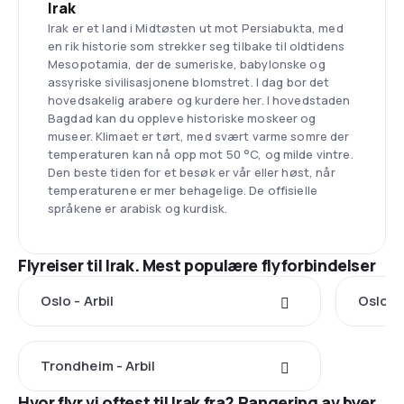
Irak
Irak er et land i Midtøsten ut mot Persiabukta, med
en rik historie som strekker seg tilbake til oldtidens
Mesopotamia, der de sumeriske, babylonske og
assyriske sivilisasjonene blomstret. I dag bor det
hovedsakelig arabere og kurdere her. I hovedstaden
Bagdad kan du oppleve historiske moskeer og
museer. Klimaet er tørt, med svært varme somre der
temperaturen kan nå opp mot 50 °C, og milde vintre.
Den beste tiden for et besøk er vår eller høst, når
temperaturene er mer behagelige. De offisielle
språkene er arabisk og kurdisk.
Flyreiser til Irak. Mest populære flyforbindelser
Oslo - Arbil
Oslo -
Trondheim - Arbil
Hvor flyr vi oftest til Irak fra? Rangering av byer