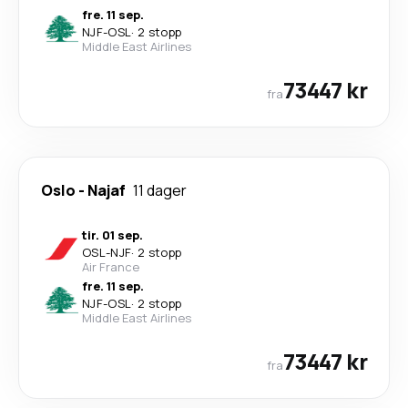
fre. 11 sep.
NJF
-
OSL
·
2 stopp
Middle East Airlines
73447 kr
fra
Oslo
-
Najaf
11 dager
tir. 01 sep.
OSL
-
NJF
·
2 stopp
Air France
fre. 11 sep.
NJF
-
OSL
·
2 stopp
Middle East Airlines
73447 kr
fra