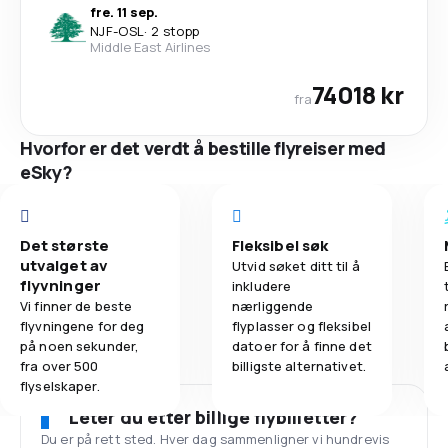
fre. 11 sep.
NJF
-
OSL
·
2 stopp
Middle East Airlines
74018 kr
fra
Hvorfor er det verdt å bestille flyreiser med
eSky?
Det største
Fleksibel søk
utvalget av
Utvid søket ditt til å
flyvninger
inkludere
Vi finner de beste
nærliggende
flyvningene for deg
flyplasser og fleksibel
på noen sekunder,
datoer for å finne det
fra over 500
billigste alternativet.
flyselskaper.
Leter du etter billige flybilletter?
Du er på rett sted. Hver dag sammenligner vi hundrevis