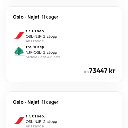
Oslo
-
Najaf
11 dager
tir. 01 sep.
OSL
-
NJF
·
2 stopp
Air France
fre. 11 sep.
NJF
-
OSL
·
2 stopp
Middle East Airlines
73447 kr
fra
Oslo
-
Najaf
11 dager
tir. 01 sep.
OSL
-
NJF
·
2 stopp
Air France