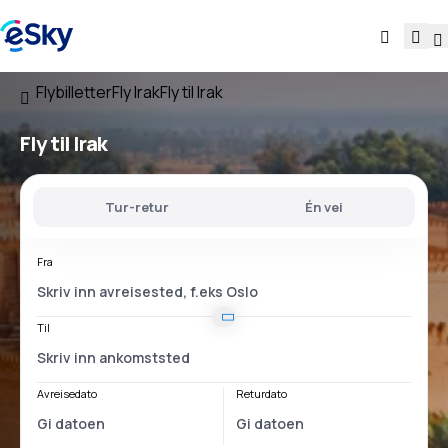
Flybilletter
Fly Irak
Fly til Irak
Fly til Irak
Tur-retur
Én vei
Fra
Til
Avreisedato
Returdato