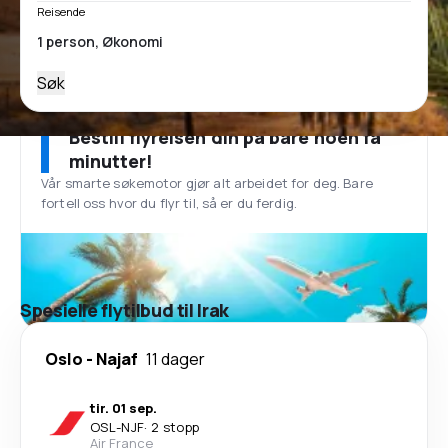
Reisende
Søk
Bestill flyreisen din på bare noen få
minutter!
Vår smarte søkemotor gjør alt arbeidet for deg. Bare
fortell oss hvor du flyr til, så er du ferdig.
Spesielle flytilbud til Irak
Oslo
-
Najaf
11 dager
tir. 01 sep.
OSL
-
NJF
·
2 stopp
Air France