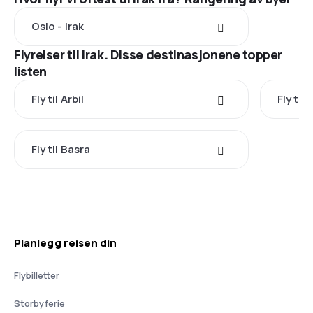
Oslo - Irak
Flyreiser til Irak. Disse destinasjonene topper
listen
Fly til Arbil
Fly til
Fly til Basra
Planlegg reisen din
Flybilletter
Storbyferie