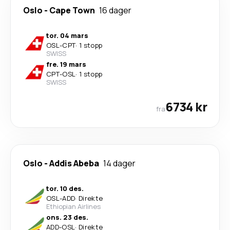
Oslo
-
Cape Town
16 dager
tor. 04 mars
OSL
-
CPT
·
1 stopp
SWISS
fre. 19 mars
CPT
-
OSL
·
1 stopp
SWISS
6734 kr
fra
Oslo
-
Addis Abeba
14 dager
tor. 10 des.
OSL
-
ADD
·
Direkte
Ethiopian Airlines
ons. 23 des.
ADD
-
OSL
·
Direkte