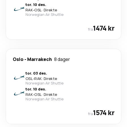
tor. 10 des.
RAK
-
OSL
·
Direkte
Norwegian Air Shuttle
1474 kr
fra
Oslo
-
Marrakech
8 dager
tor. 03 des.
OSL
-
RAK
·
Direkte
Norwegian Air Shuttle
tor. 10 des.
RAK
-
OSL
·
Direkte
Norwegian Air Shuttle
1574 kr
fra