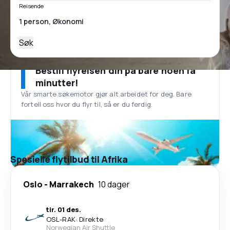
Reisende
Søk
Bestill flyreisen din på bare noen få
minutter!
Vår smarte søkemotor gjør alt arbeidet for deg. Bare
fortell oss hvor du flyr til, så er du ferdig.
Spesielle flytilbud til Afrika
Oslo
-
Marrakech
10 dager
tir. 01 des.
OSL
-
RAK
·
Direkte
Norwegian Air Shuttle