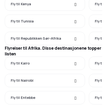
Fly til Kenya
Fly til
Fly til Tunisia
Fly til
Fly til Republikken Sør-Afrika
Fly til
Flyreiser til Afrika. Disse destinasjonene topper
listen
Fly til Kairo
Fly til
Fly til Nairobi
Fly til
Fly til Entebbe
Fly til