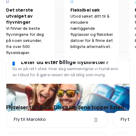
Det største
Fleksibel søk
utvalget av
Utvid søket ditt til å
flyvninger
inkludere
Vi finner de beste
nærliggende
flyvningene for deg
flyplasser og fleksibel
på noen sekunder,
datoer for å finne det
fra over 500
billigste alternativet.
flyselskaper.
Leter du etter billige flybilletter?
Du er på rett sted. Hver dag sammenligner vi hundrevis
av tilbud for å gjøre reisen din så billig som mulig.
Flyreiser til Afrika. Disse landene topper listen
Fly til Marokko
Fly til