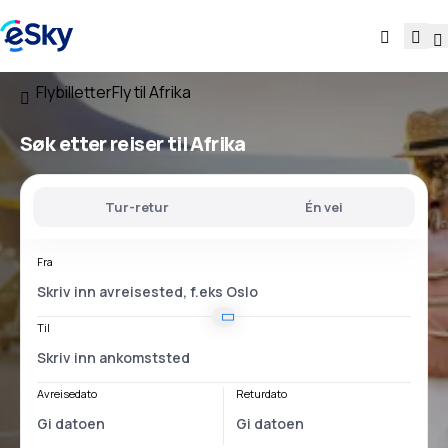
Flybilletter
Fly til Afrika
Søk etter reiser til Afrika
Tur-retur
Én vei
Fra
Til
Avreisedato
Returdato