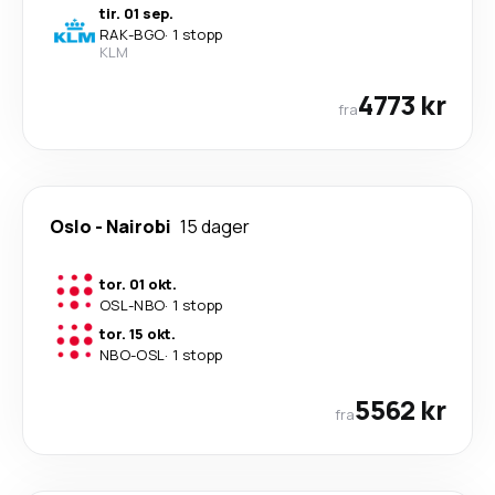
tir. 01 sep.
RAK
-
BGO
·
1 stopp
KLM
4773 kr
fra
Oslo
-
Nairobi
15 dager
tor. 01 okt.
OSL
-
NBO
·
1 stopp
tor. 15 okt.
NBO
-
OSL
·
1 stopp
5562 kr
fra