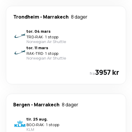
Trondheim
-
Marrakech
8 dager
tor. 04 mars
TRD
-
RAK
·
1 stopp
Norwegian Air Shuttle
tor. 11 mars
RAK
-
TRD
·
1 stopp
Norwegian Air Shuttle
3957 kr
fra
Bergen
-
Marrakech
8 dager
tir. 25 aug.
BGO
-
RAK
·
1 stopp
KLM