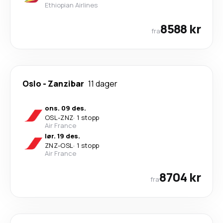
Ethiopian Airlines
8588 kr
fra
Oslo
-
Zanzibar
11 dager
ons. 09 des.
OSL
-
ZNZ
·
1 stopp
Air France
lør. 19 des.
ZNZ
-
OSL
·
1 stopp
Air France
8704 kr
fra