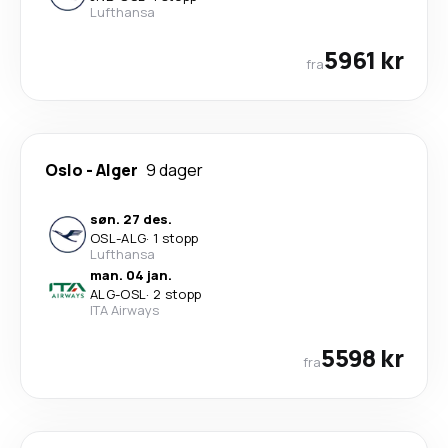
Lufthansa
5961 kr
fra
Oslo
-
Alger
9 dager
søn. 27 des.
OSL
-
ALG
·
1 stopp
Lufthansa
man. 04 jan.
ALG
-
OSL
·
2 stopp
ITA Airways
5598 kr
fra