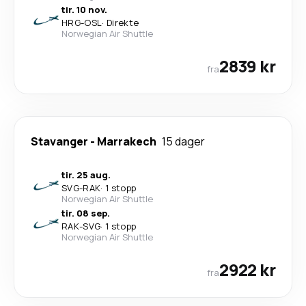
tir. 10 nov.
HRG
-
OSL
·
Direkte
Norwegian Air Shuttle
2839 kr
fra
Stavanger
-
Marrakech
15 dager
tir. 25 aug.
SVG
-
RAK
·
1 stopp
Norwegian Air Shuttle
tir. 08 sep.
RAK
-
SVG
·
1 stopp
Norwegian Air Shuttle
2922 kr
fra