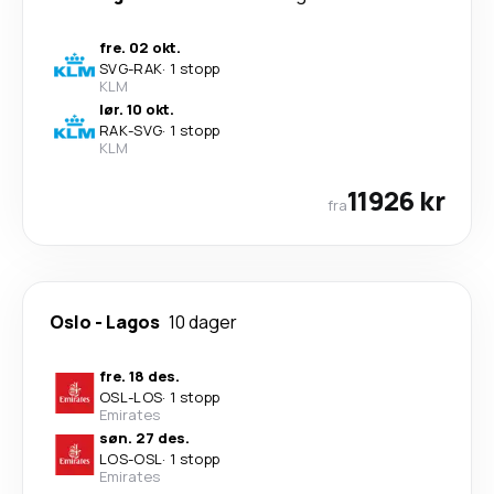
fre. 02 okt.
SVG
-
RAK
·
1 stopp
KLM
lør. 10 okt.
RAK
-
SVG
·
1 stopp
KLM
11926 kr
fra
Oslo
-
Lagos
10 dager
fre. 18 des.
OSL
-
LOS
·
1 stopp
Emirates
søn. 27 des.
LOS
-
OSL
·
1 stopp
Emirates