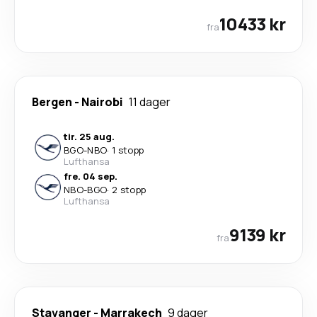
10433 kr
fra
Bergen
-
Nairobi
11 dager
tir. 25 aug.
BGO
-
NBO
·
1 stopp
Lufthansa
fre. 04 sep.
NBO
-
BGO
·
2 stopp
Lufthansa
9139 kr
fra
Stavanger
-
Marrakech
9 dager