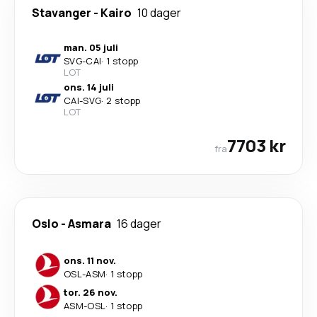
Stavanger
-
Kairo
10 dager
man. 05 juli
SVG
-
CAI
·
1 stopp
LOT
ons. 14 juli
CAI
-
SVG
·
2 stopp
LOT
7703 kr
fra
Oslo
-
Asmara
16 dager
ons. 11 nov.
OSL
-
ASM
·
1 stopp
tor. 26 nov.
ASM
-
OSL
·
1 stopp