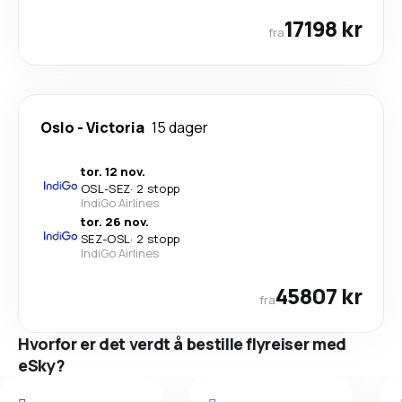
17198 kr
fra
Oslo
-
Victoria
15 dager
tor. 12 nov.
OSL
-
SEZ
·
2 stopp
IndiGo Airlines
tor. 26 nov.
SEZ
-
OSL
·
2 stopp
IndiGo Airlines
45807 kr
fra
Hvorfor er det verdt å bestille flyreiser med
eSky?