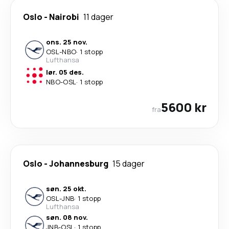
Oslo
-
Nairobi
11 dager
ons. 25 nov.
OSL
-
NBO
·
1 stopp
Lufthansa
lør. 05 des.
NBO
-
OSL
·
1 stopp
5600 kr
fra
Oslo
-
Johannesburg
15 dager
søn. 25 okt.
OSL
-
JNB
·
1 stopp
Lufthansa
søn. 08 nov.
JNB
-
OSL
·
1 stopp