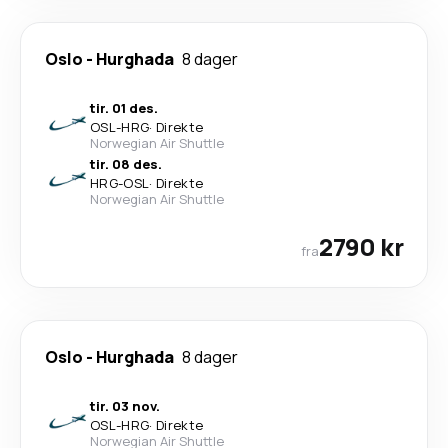
Oslo
-
Hurghada
8 dager
tir. 01 des.
OSL
-
HRG
·
Direkte
Norwegian Air Shuttle
tir. 08 des.
HRG
-
OSL
·
Direkte
Norwegian Air Shuttle
2790 kr
fra
Oslo
-
Hurghada
8 dager
tir. 03 nov.
OSL
-
HRG
·
Direkte
Norwegian Air Shuttle