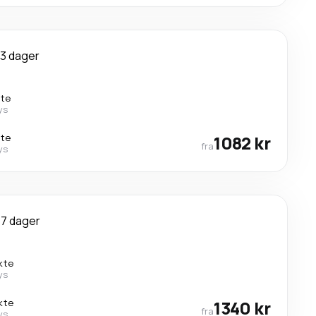
3 dager
kte
ys
kte
1082 kr
fra
ys
7 dager
kte
ys
kte
1340 kr
fra
ys