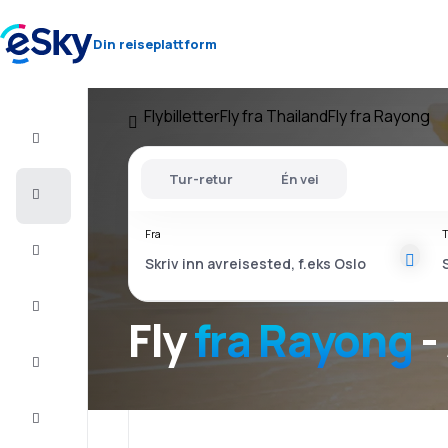
Din reiseplattform
Flybilletter
Fly fra Thailand
Fly fra Rayong
Fly+Hotell
Tur-retur
Én vei
Flybilletter
Fra
T
Sommerferie
Last
minute
Fly
fra Rayong
-
Storbyferie
Overnatting