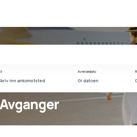
il
Avreisedato
R
 Avganger