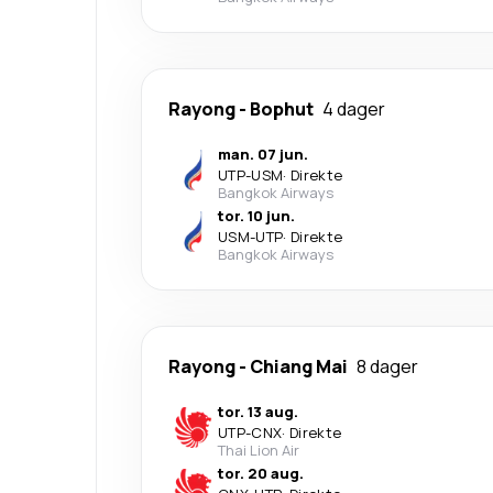
Rayong
-
Bophut
4 dager
man. 07 jun.
UTP
-
USM
·
Direkte
Bangkok Airways
tor. 10 jun.
USM
-
UTP
·
Direkte
Bangkok Airways
Rayong
-
Chiang Mai
8 dager
tor. 13 aug.
UTP
-
CNX
·
Direkte
Thai Lion Air
tor. 20 aug.