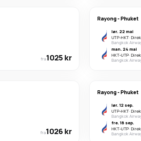
Rayong
-
Phuket
lør. 22 mai
UTP
-
HKT
·
Dire
Bangkok Airwa
man. 24 mai
1025 kr
HKT
-
UTP
·
Dire
fra
Bangkok Airwa
Rayong
-
Phuket
lør. 12 sep.
UTP
-
HKT
·
Dire
Bangkok Airwa
fre. 18 sep.
1026 kr
HKT
-
UTP
·
Dire
fra
Bangkok Airwa