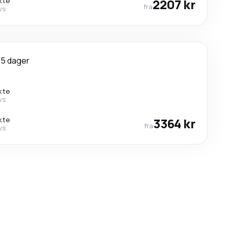
kte
2207 kr
fra
ys
5 dager
kte
ys
kte
3364 kr
fra
ys