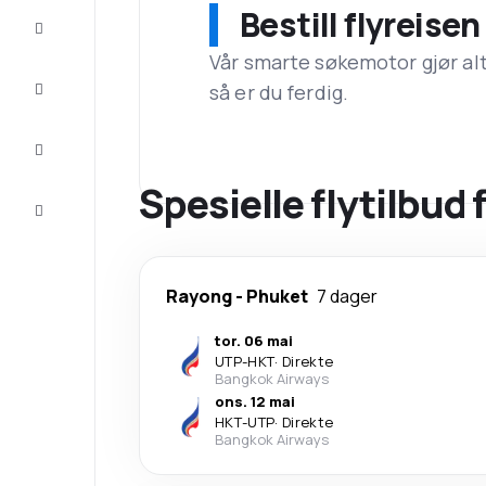
Bestill flyreise
Tilbud
Vår smarte søkemotor gjør alt a
Komplett
så er du ferdig.
reisen
Inspirasjon
og råd
Spesielle flytilbud
Kundeservice
Rayong
-
Phuket
7 dager
tor. 06 mai
UTP
-
HKT
·
Direkte
Bangkok Airways
ons. 12 mai
HKT
-
UTP
·
Direkte
Bangkok Airways