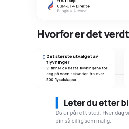
fre. 11 sep.
USM
-
UTP
·
Direkte
Bangkok Airways
Hvorfor er det verdt
Det største utvalget av
flyvninger
Vi finner de beste flyvningene for
deg på noen sekunder, fra over
500 flyselskaper.
Leter du etter bi
Du er på rett sted. Hver dag s
din så billig som mulig.