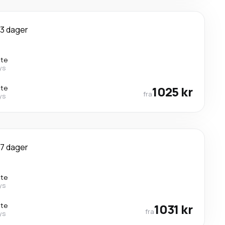
3 dager
kte
ys
kte
1025 kr
fra
ys
7 dager
kte
ys
kte
1031 kr
fra
ys