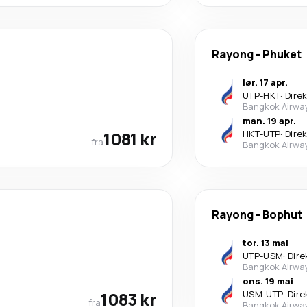
Rayong
-
Phuket
lør. 17 apr.
UTP
-
HKT
·
Dire
Bangkok Airwa
man. 19 apr.
1081 kr
HKT
-
UTP
·
Dire
fra
Bangkok Airwa
Rayong
-
Bophut
tor. 13 mai
UTP
-
USM
·
Dire
Bangkok Airwa
ons. 19 mai
1083 kr
USM
-
UTP
·
Dire
fra
Bangkok Airwa