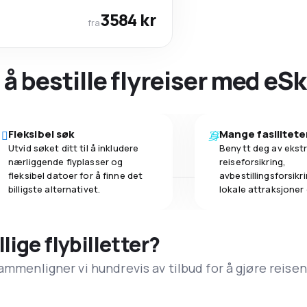
3584 kr
fra
 å bestille flyreiser med eS
Fleksibel søk
Mange fasilitete
Utvid søket ditt til å inkludere
Benytt deg av ekstr
nærliggende flyplasser og
reiseforsikring,
fleksibel datoer for å finne det
avbestillingsforsikrin
billigste alternativet.
lokale attraksjoner
llige flybilletter?
ammenligner vi hundrevis av tilbud for å gjøre reisen