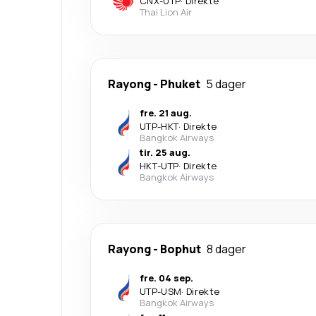
CNX
-
UTP
·
Direkte
Thai Lion Air
Rayong
-
Phuket
5 dager
fre. 21 aug.
UTP
-
HKT
·
Direkte
Bangkok Airways
tir. 25 aug.
HKT
-
UTP
·
Direkte
Bangkok Airways
Rayong
-
Bophut
8 dager
fre. 04 sep.
UTP
-
USM
·
Direkte
Bangkok Airways