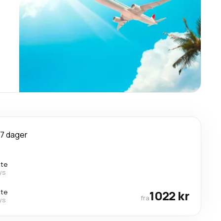
7 dager
kte
ys
kte
1022 kr
fra
ys