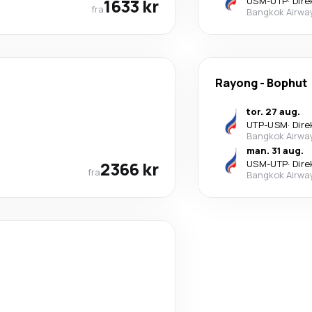
1633 kr
USM
-
UTP
·
Dire
fra
Bangkok Airwa
Rayong
-
Bophut
tor. 27 aug.
UTP
-
USM
·
Dire
Bangkok Airwa
man. 31 aug.
2366 kr
USM
-
UTP
·
Dire
fra
Bangkok Airwa