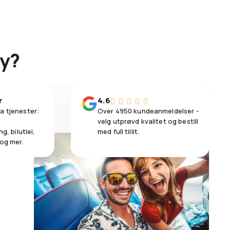
ky?
r
4.6
a tjenester:
Over 4950 kundeanmeldelser -
velg utprøvd kvalitet og bestill
g, bilutlei,
med full tillit.
 og mer.