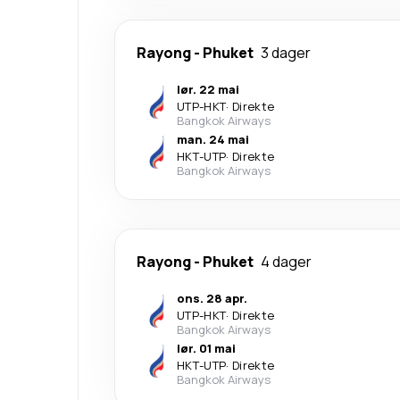
Rayong
-
Phuket
3 dager
lør. 22 mai
UTP
-
HKT
·
Direkte
Bangkok Airways
man. 24 mai
HKT
-
UTP
·
Direkte
Bangkok Airways
Rayong
-
Phuket
4 dager
ons. 28 apr.
UTP
-
HKT
·
Direkte
Bangkok Airways
lør. 01 mai
HKT
-
UTP
·
Direkte
Bangkok Airways