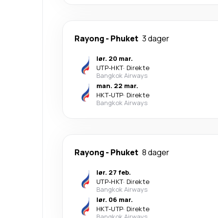
Rayong
-
Phuket
3 dager
lør. 20 mar.
UTP
-
HKT
·
Direkte
Bangkok Airways
man. 22 mar.
HKT
-
UTP
·
Direkte
Bangkok Airways
Rayong
-
Phuket
8 dager
lør. 27 feb.
UTP
-
HKT
·
Direkte
Bangkok Airways
lør. 06 mar.
HKT
-
UTP
·
Direkte
Bangkok Airways