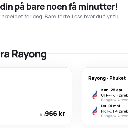
n din på bare noen få minutter!
rbeidet for deg. Bare fortell oss hvor du flyr til,
 fra Rayong
Rayong
-
Phuket
søn. 25 apr.
UTP
-
HKT
·
Dire
Bangkok Airwa
lør. 01 mai
966 kr
HKT
-
UTP
·
Dire
fra
Bangkok Airwa