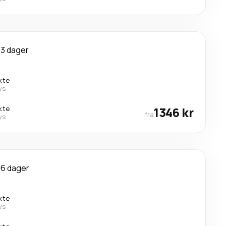
3 dager
kte
ys
kte
1346 kr
fra
ys
6 dager
kte
ys