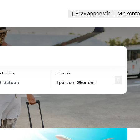
Prøv appen vår
Min konto
eturdato
Reisende