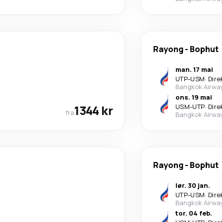
Rayong
-
Bophut
man. 17 mai
UTP
-
USM
·
Dire
Bangkok Airwa
ons. 19 mai
1344 kr
USM
-
UTP
·
Dire
fra
Bangkok Airwa
Rayong
-
Bophut
lør. 30 jan.
UTP
-
USM
·
Dire
Bangkok Airwa
tor. 04 feb.