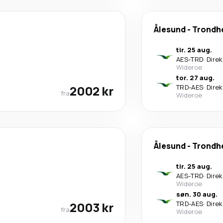
Ålesund
-
Trondh
tir. 25 aug.
AES
-
TRD
·
Dire
Wideroe
tor. 27 aug.
2002 kr
TRD
-
AES
·
Dire
fra
Wideroe
Ålesund
-
Trondh
tir. 25 aug.
AES
-
TRD
·
Dire
Wideroe
søn. 30 aug.
2003 kr
TRD
-
AES
·
Dire
fra
Wideroe