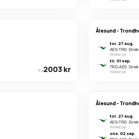
Ålesund
-
Trondh
tor. 27 aug.
AES
-
TRD
·
Dire
Wideroe
tir. 01 sep.
2003 kr
TRD
-
AES
·
Dire
fra
Wideroe
Ålesund
-
Trondh
tor. 27 aug.
AES
-
TRD
·
Dire
Wideroe
ons. 02 sep.