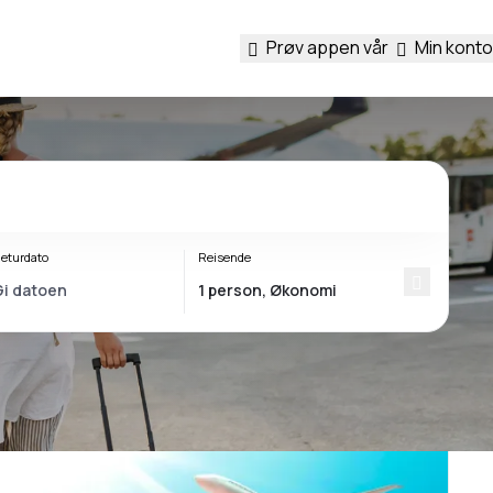
Prøv appen vår
Min konto
eturdato
Reisende