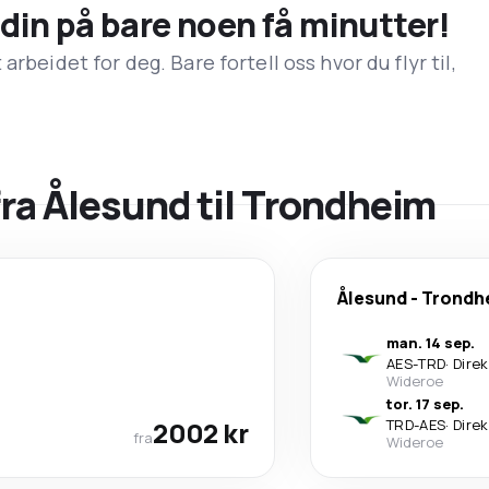
n din på bare noen få minutter!
rbeidet for deg. Bare fortell oss hvor du flyr til,
fra Ålesund til Trondheim
Ålesund
-
Trondh
man. 14 sep.
AES
-
TRD
·
Dire
Wideroe
tor. 17 sep.
2002 kr
TRD
-
AES
·
Dire
fra
Wideroe