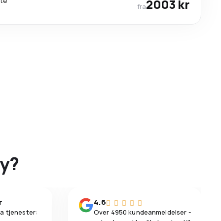
kte
2003 kr
fra
ky?
r
4.6
a tjenester:
Over 4950 kundeanmeldelser -