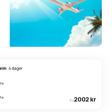
eim
4 dager
kte
kte
2002 kr
fra