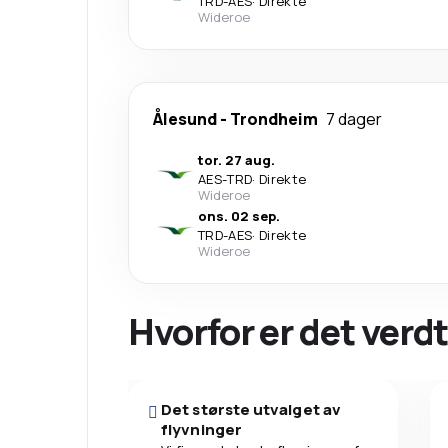
TRD
-
AES
·
Direkte
Wideroe
Ålesund
-
Trondheim
7 dager
tor. 27 aug.
AES
-
TRD
·
Direkte
Wideroe
ons. 02 sep.
TRD
-
AES
·
Direkte
Wideroe
Hvorfor er det verdt
Det største utvalget av
flyvninger