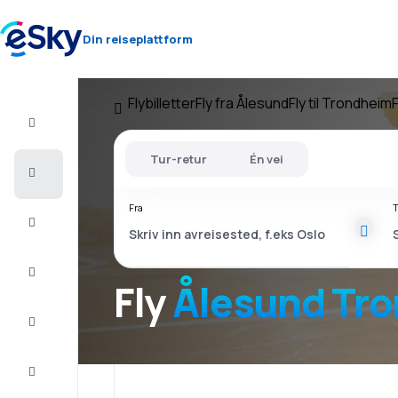
Din reiseplattform
Flybilletter
Fly fra Ålesund
Fly til Trondheim
F
Fly+Hotell
Tur-retur
Én vei
Flybilletter
Fra
T
Sommerferie
Last
minute
Fly
Ålesu
Storbyferie
Overnatting