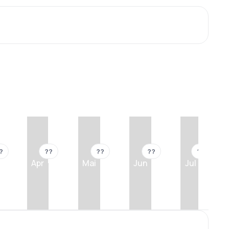
?
??
??
??
??
Apr
Mai
Jun
Jul