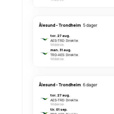
Ålesund
-
Trondheim
5 dager
tor. 27 aug.
AES
-
TRD
·
Direkte
Wideroe
man. 31 aug.
TRD
-
AES
·
Direkte
Wideroe
Ålesund
-
Trondheim
6 dager
tor. 27 aug.
AES
-
TRD
·
Direkte
Wideroe
tir. 01 sep.