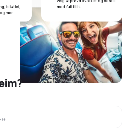
velg utprøvd kvalitet og bestill
g, bilutlei,
med full tillit.
 og mer.
heim?
eise