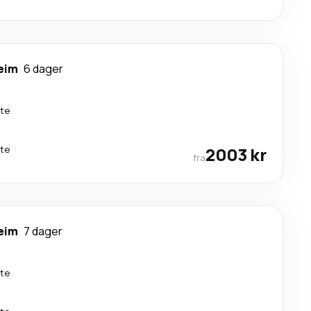
eim
6 dager
kte
kte
2003 kr
fra
eim
7 dager
kte