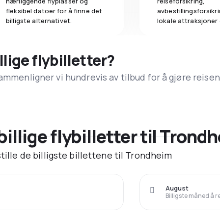
nærliggende flyplasser og
reiseforsikring,
fleksibel datoer for å finne det
avbestillingsforsikrin
billigste alternativet.
lokale attraksjoner
llige flybilletter?
ammenligner vi hundrevis av tilbud for å gjøre reisen
billige flybilletter til Trond
tille de billigste billettene til Trondheim
August
Billigste måned å r