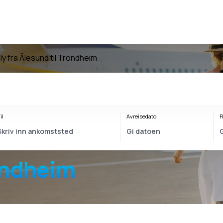
ly fra Ålesund til Trondheim
il
Avreisedato
R
nd Trondheim