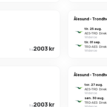
Ålesund
-
Trondh
tir. 25 aug.
AES
-
TRD
·
Dire
Wideroe
tir. 01 sep.
2003 kr
TRD
-
AES
·
Dire
fra
Wideroe
Ålesund
-
Trondh
tor. 27 aug.
AES
-
TRD
·
Dire
Wideroe
søn. 30 aug.
2003 kr
TRD
-
AES
·
Dire
fra
Wideroe