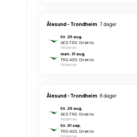
Ålesund
-
Trondheim
7 dager
tir. 25 aug.
AES
-
TRD
·
Direkte
Wideroe
man. 31 aug.
TRD
-
AES
·
Direkte
Wideroe
Ålesund
-
Trondheim
8 dager
tir. 25 aug.
AES
-
TRD
·
Direkte
Wideroe
tir. 01 sep.
TRD
-
AES
·
Direkte
Wideroe