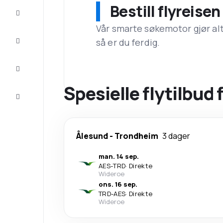
Bestill flyreise
Tilbud
Vår smarte søkemotor gjør alt a
Komplett
så er du ferdig.
reisen
Inspirasjon
og råd
Spesielle flytilbud 
Kundeservice
Ålesund
-
Trondheim
3 dager
man. 14 sep.
AES
-
TRD
·
Direkte
Wideroe
ons. 16 sep.
TRD
-
AES
·
Direkte
Wideroe