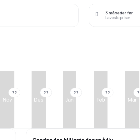
3 måneder før
Laveste priser
??
??
??
??
?
Nov
Des
Jan
Feb
Mar