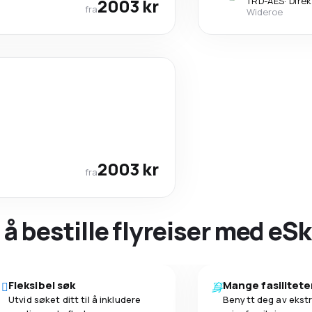
2003 kr
TRD
-
AES
·
Dire
fra
Wideroe
2003 kr
fra
 å bestille flyreiser med eS
Fleksibel søk
Mange fasilitete
Utvid søket ditt til å inkludere
Benytt deg av ekstr