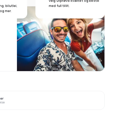
velg utprøvd kvalitet og bestill
g, bilutlei,
med full tillit.
 og mer.
er
eise