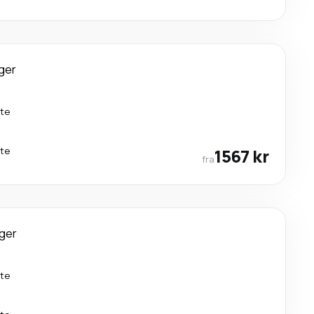
ger
kte
kte
1567 kr
fra
ger
kte