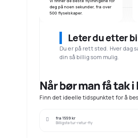
Vi finner de beste flyvningene for
deg på noen sekunder, fra over
500 flyselskaper.
Leter du etter bi
Du er på rett sted. Hver dag s
din så billig som mulig.
Når bør man få tak i b
Finn det ideelle tidspunktet for å best
fra 1559 kr
Billigste tur-retur-fly