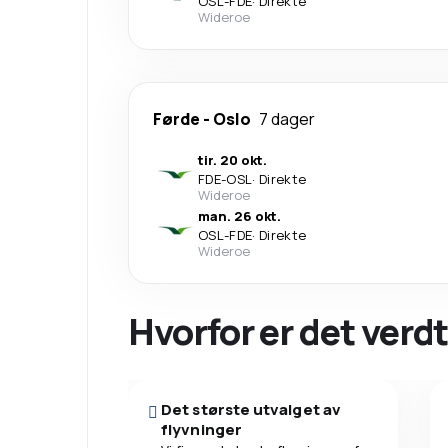
OSL
-
FDE
·
Direkte
Wideroe
Førde
-
Oslo
7 dager
tir. 20 okt.
FDE
-
OSL
·
Direkte
Wideroe
man. 26 okt.
OSL
-
FDE
·
Direkte
Wideroe
Hvorfor er det verdt
Det største utvalget av
flyvninger