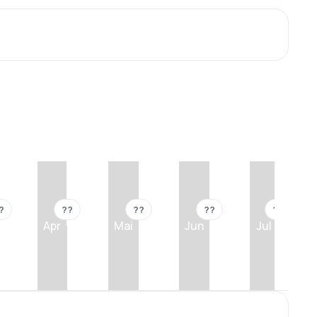
?
??
??
??
??
Apr
Mai
Jun
Jul