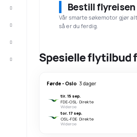
Bestill flyreise
Tilbud
Vår smarte søkemotor gjør alt a
Komplett
så er du ferdig.
reisen
Inspirasjon
og råd
Spesielle flytilbud f
Kundeservice
Førde
-
Oslo
3 dager
tir. 15 sep.
FDE
-
OSL
·
Direkte
Wideroe
tor. 17 sep.
OSL
-
FDE
·
Direkte
Wideroe