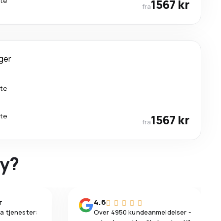
kte
1567 kr
fra
ger
kte
kte
1567 kr
fra
ky?
r
4.6
a tjenester:
Over 4950 kundeanmeldelser -