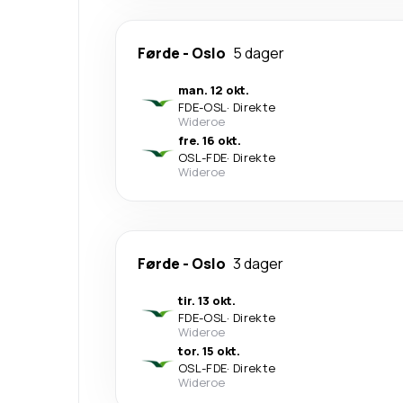
Førde
-
Oslo
5 dager
man. 12 okt.
FDE
-
OSL
·
Direkte
Wideroe
fre. 16 okt.
OSL
-
FDE
·
Direkte
Wideroe
Førde
-
Oslo
3 dager
tir. 13 okt.
FDE
-
OSL
·
Direkte
Wideroe
tor. 15 okt.
OSL
-
FDE
·
Direkte
Wideroe