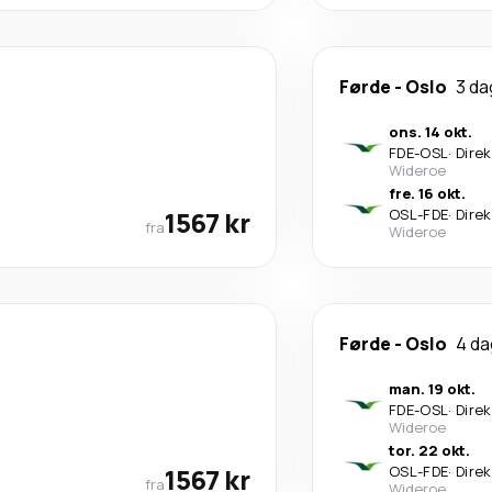
Førde
-
Oslo
3 da
ons. 14 okt.
FDE
-
OSL
·
Dire
Wideroe
fre. 16 okt.
1567 kr
OSL
-
FDE
·
Dire
fra
Wideroe
Førde
-
Oslo
4 da
man. 19 okt.
FDE
-
OSL
·
Dire
Wideroe
tor. 22 okt.
1567 kr
OSL
-
FDE
·
Dire
fra
Wideroe