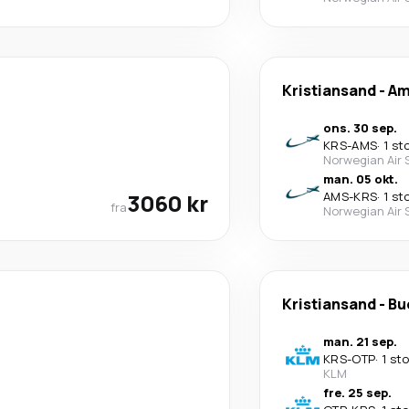
Kristiansand
-
Am
ons. 30 sep.
KRS
-
AMS
·
1 st
Norwegian Air 
man. 05 okt.
3060 kr
AMS
-
KRS
·
1 st
fra
Norwegian Air 
Kristiansand
-
Bu
man. 21 sep.
KRS
-
OTP
·
1 st
KLM
fre. 25 sep.