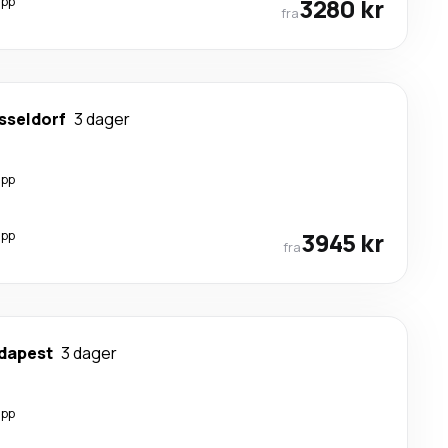
opp
3280 kr
fra
sseldorf
3 dager
opp
opp
3945 kr
fra
dapest
3 dager
opp