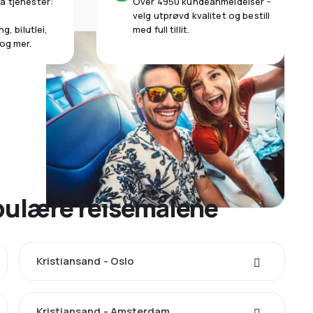
a tjenester:
Over 4950 kundeanmeldelser -
velg utprøvd kvalitet og bestill
g, bilutlei,
med full tillit.
 og mer.
opulære reisemålene
Kristiansand - Oslo
Kristiansand - Amsterdam