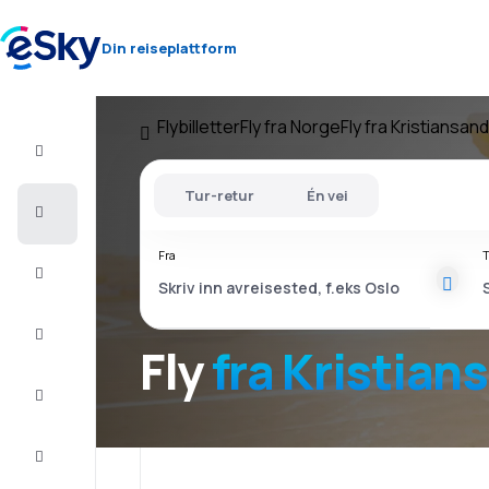
Din reiseplattform
Flybilletter
Fly fra Norge
Fly fra Kristiansand
Fly+Hotell
Tur-retur
Én vei
Flybilletter
Fra
T
Sommerferie
Last
minute
Fly
fra Kristian
Storbyferie
Overnatting