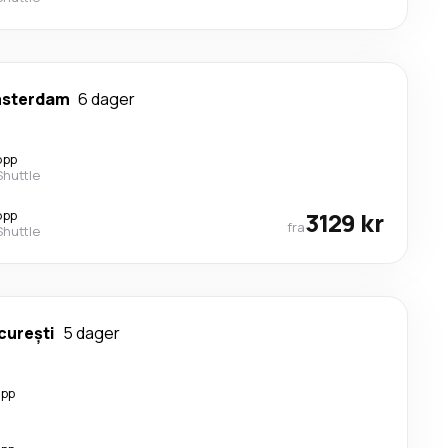
sterdam
6 dager
opp
Shuttle
opp
3129 kr
fra
Shuttle
curești
5 dager
opp