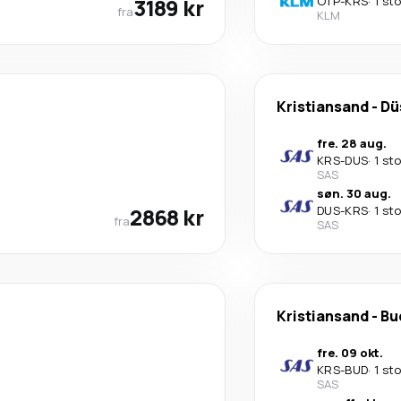
3189 kr
OTP
-
KRS
·
1 st
fra
KLM
Kristiansand
-
Dü
fre. 28 aug.
KRS
-
DUS
·
1 st
SAS
søn. 30 aug.
2868 kr
DUS
-
KRS
·
1 st
fra
SAS
Kristiansand
-
Bu
fre. 09 okt.
KRS
-
BUD
·
1 st
SAS