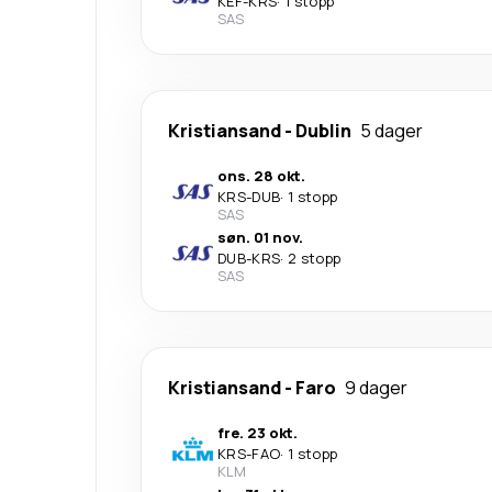
KEF
-
KRS
·
1 stopp
SAS
Kristiansand
-
Dublin
5 dager
ons. 28 okt.
KRS
-
DUB
·
1 stopp
SAS
søn. 01 nov.
DUB
-
KRS
·
2 stopp
SAS
Kristiansand
-
Faro
9 dager
fre. 23 okt.
KRS
-
FAO
·
1 stopp
KLM