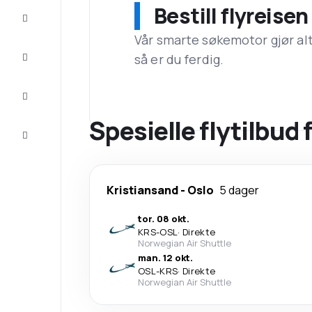
Bestill flyreise
Tilbud
Vår smarte søkemotor gjør alt a
Komplett
så er du ferdig.
reisen
Inspirasjon
og råd
Spesielle flytilbud 
Kundeservice
Kristiansand
-
Oslo
5 dager
tor. 08 okt.
KRS
-
OSL
·
Direkte
Norwegian Air Shuttle
man. 12 okt.
OSL
-
KRS
·
Direkte
Norwegian Air Shuttle