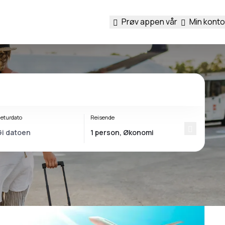
Prøv appen vår
Min konto
eturdato
Reisende