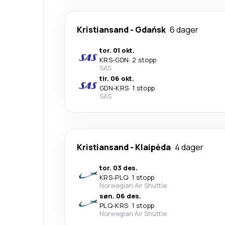
Kristiansand
-
Gdańsk
6 dager
tor. 01 okt.
KRS
-
GDN
·
2 stopp
SAS
tir. 06 okt.
GDN
-
KRS
·
1 stopp
SAS
Kristiansand
-
Klaipėda
4 dager
tor. 03 des.
KRS
-
PLQ
·
1 stopp
Norwegian Air Shuttle
søn. 06 des.
PLQ
-
KRS
·
1 stopp
Norwegian Air Shuttle