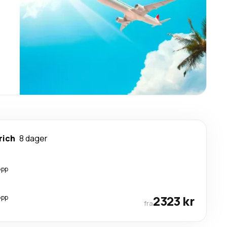
rich
8 dager
opp
opp
2323 kr
fra