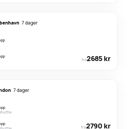
benhavn
7 dager
opp
opp
2685 kr
fra
ndon
7 dager
opp
Shuttle
opp
2790 kr
fra
Shuttle