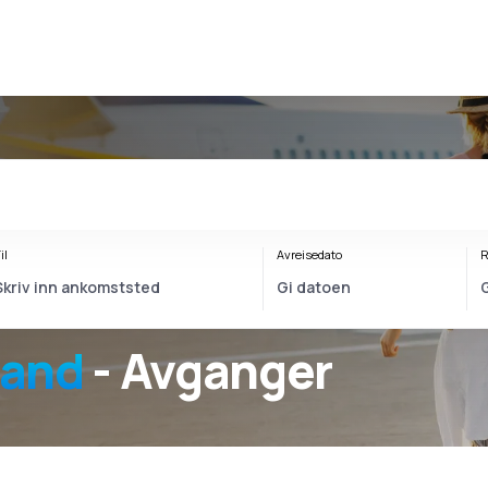
il
Avreisedato
R
sand
- Avganger