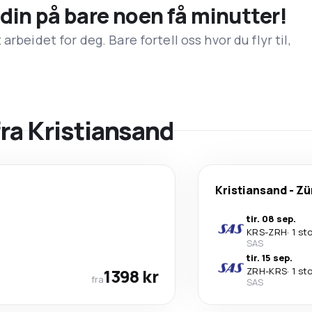
n din på bare noen få minutter!
rbeidet for deg. Bare fortell oss hvor du flyr til,
fra Kristiansand
Kristiansand
-
Zü
tir. 08 sep.
KRS
-
ZRH
·
1 st
SAS
tir. 15 sep.
1398 kr
ZRH
-
KRS
·
1 st
fra
SAS