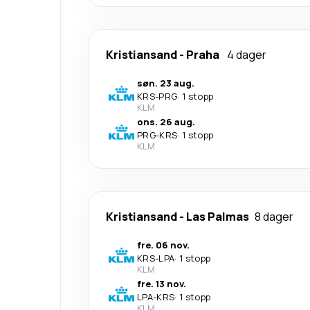
Kristiansand
-
Praha
4 dager
søn. 23 aug.
KRS
-
PRG
·
1 stopp
KLM
ons. 26 aug.
PRG
-
KRS
·
1 stopp
KLM
Kristiansand
-
Las Palmas
8 dager
fre. 06 nov.
KRS
-
LPA
·
1 stopp
KLM
fre. 13 nov.
LPA
-
KRS
·
1 stopp
KLM