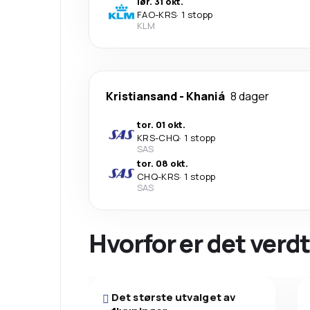
lør. 31 okt.
FAO
-
KRS
·
1 stopp
KLM
Kristiansand
-
Khaniá
8 dager
tor. 01 okt.
KRS
-
CHQ
·
1 stopp
SAS
tor. 08 okt.
CHQ
-
KRS
·
1 stopp
SAS
Hvorfor er det verdt
Det største utvalget av