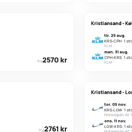
Kristiansand
-
Kø
tir. 25 aug.
KRS
-
CPH
·
1 st
KLM
man. 31 aug.
2570 kr
CPH
-
KRS
·
1 st
fra
KLM
Kristiansand
-
Lo
tor. 05 nov.
KRS
-
LGW
·
1 st
Norwegian Air 
ons. 11 nov.
2761 kr
LGW
-
KRS
·
1 st
fra
Norwegian Air 