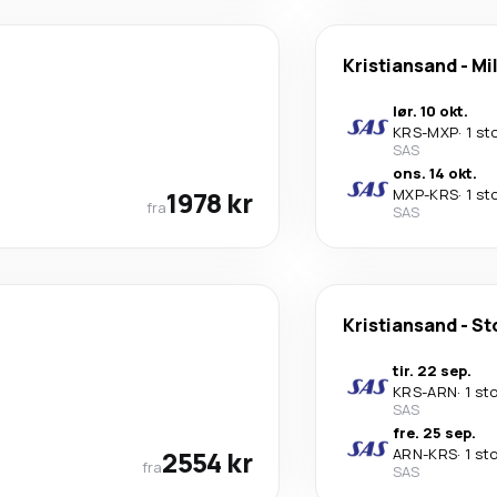
Kristiansand
-
Mi
lør. 10 okt.
KRS
-
MXP
·
1 st
SAS
ons. 14 okt.
1978 kr
MXP
-
KRS
·
1 st
fra
SAS
Kristiansand
-
St
tir. 22 sep.
KRS
-
ARN
·
1 st
SAS
fre. 25 sep.
2554 kr
ARN
-
KRS
·
1 st
fra
SAS