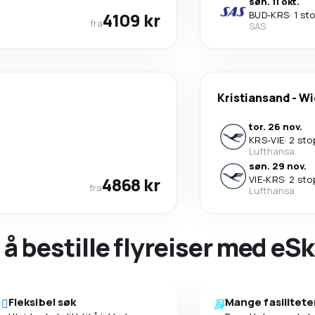
søn. 11 okt.
4109 kr
BUD
-
KRS
·
1 st
fra
SAS
Kristiansand
-
Wi
tor. 26 nov.
KRS
-
VIE
·
2 sto
Lufthansa
søn. 29 nov.
4868 kr
VIE
-
KRS
·
2 sto
fra
Lufthansa
 å bestille flyreiser med eS
Fleksibel søk
Mange fasilitete