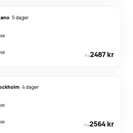
lano
5 dager
opp
opp
2487 kr
fra
ockholm
4 dager
opp
opp
2564 kr
fra