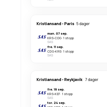
Kristiansand
-
Paris
5 dager
man. 07 sep.
KRS
-
CDG
·
1 stopp
SAS
fre. 11 sep.
CDG
-
KRS
·
1 stopp
SAS
Kristiansand
-
Reykjavík
7 dager
fre. 18 sep.
KRS
-
KEF
·
1 stopp
SAS
tor. 24 sep.