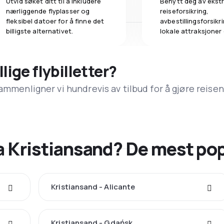
Utvid søket ditt til å inkludere
Benytt deg av ekstr
nærliggende flyplasser og
reiseforsikring,
fleksibel datoer for å finne det
avbestillingsforsikrin
billigste alternativet.
lokale attraksjoner
llige flybilletter?
ammenligner vi hundrevis av tilbud for å gjøre reisen
fra Kristiansand? De mest p
Kristiansand - Alicante
Kristiansand - Gdańsk