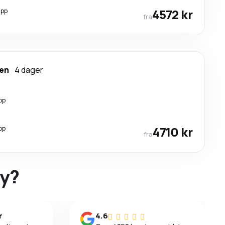
opp
4572 kr
fra
en
4 dager
pp
pp
4710 kr
fra
ky?
r
4.6