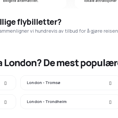
billigste alternativet.
lokale attraksjoner
llige flybilletter?
ammenligner vi hundrevis av tilbud for å gjøre reisen
fra London? De mest populæ
London - Tromsø
London - Trondheim