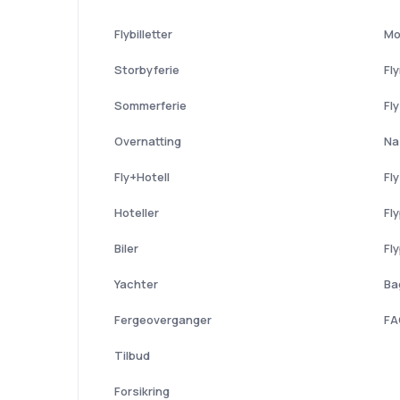
Flybilletter
Mo
Storbyferie
Fl
Sommerferie
Fl
Overnatting
Na
Fly+Hotell
Fl
Hoteller
Fl
Biler
Fl
Yachter
Ba
Fergeoverganger
FA
Tilbud
Forsikring