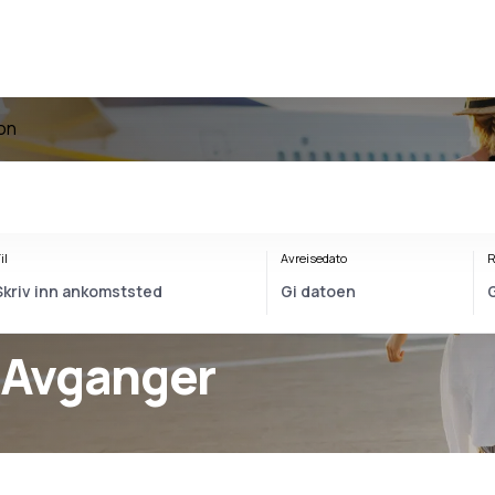
don
il
Avreisedato
R
 Avganger