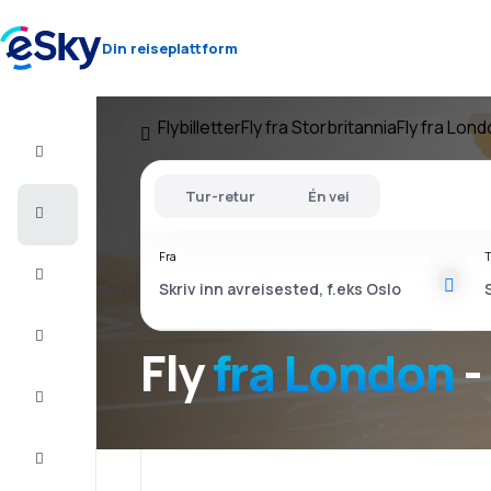
Din reiseplattform
Flybilletter
Fly fra Storbritannia
Fly fra Lon
Fly+Hotell
Tur-retur
Én vei
Flybilletter
Fra
T
Sommerferie
Last
minute
Fly
fra London
-
Storbyferie
Overnatting