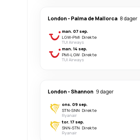
London
-
Palma de Mallorca
8 dager
man. 07 sep.
LGW
-
PMI
·
Direkte
TUI Airways
man. 14 sep.
PMI
-
LGW
·
Direkte
TUI Airways
London
-
Shannon
9 dager
ons. 09 sep.
STN
-
SNN
·
Direkte
Ryanair
tor. 17 sep.
SNN
-
STN
·
Direkte
Ryanair