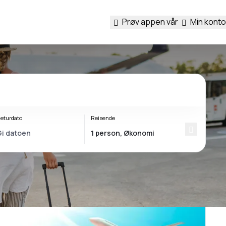
Prøv appen vår
Min konto
eturdato
Reisende