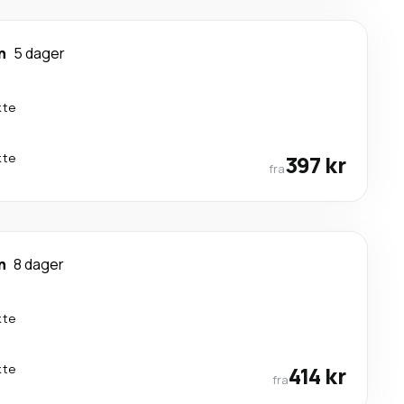
n
5 dager
kte
kte
397 kr
fra
n
8 dager
kte
kte
414 kr
fra