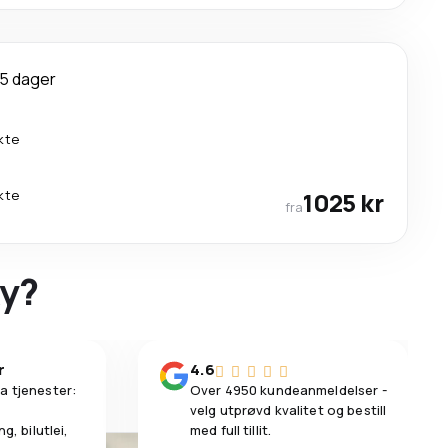
5 dager
kte
kte
1025 kr
fra
ky?
r
4.6
a tjenester:
Over 4950 kundeanmeldelser -
velg utprøvd kvalitet og bestill
g, bilutlei,
med full tillit.