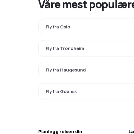
Våre mest populære
Fly fra Oslo
Fly fra Trondheim
Fly fra Haugesund
Fly fra Gdansk
Planlegg reisen din
L