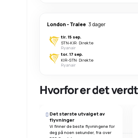
London
-
Tralee
3 dager
tir. 15 sep.
STN
-
KIR
·
Direkte
Ryanair
tor. 17 sep.
KIR
-
STN
·
Direkte
Ryanair
Hvorfor er det verdt
Det største utvalget av
flyvninger
Vi finner de beste flyvningene for
deg på noen sekunder, fra over