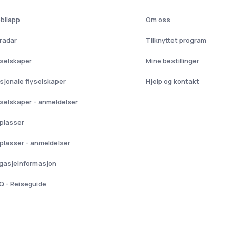
bilapp
Om oss
yradar
Tilknyttet program
yselskaper
Mine bestillinger
sjonale flyselskaper
Hjelp og kontakt
yselskaper - anmeldelser
yplasser
yplasser - anmeldelser
gasjeinformasjon
Q - Reiseguide