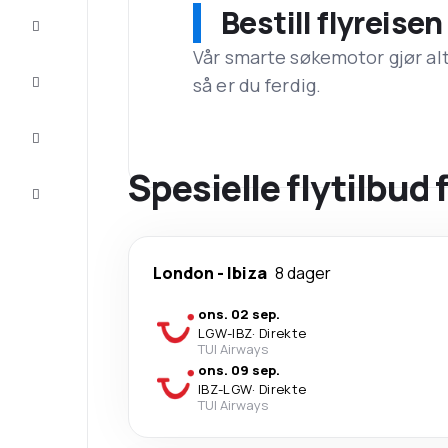
Bestill flyreise
Tilbud
Vår smarte søkemotor gjør alt a
Komplett
så er du ferdig.
reisen
Inspirasjon
og råd
Spesielle flytilbud
Kundeservice
London
-
Ibiza
8 dager
ons. 02 sep.
LGW
-
IBZ
·
Direkte
TUI Airways
ons. 09 sep.
IBZ
-
LGW
·
Direkte
TUI Airways