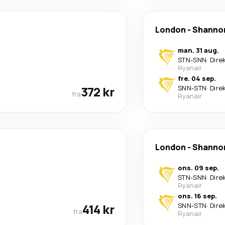
London
-
Shanno
man. 31 aug.
STN
-
SNN
·
Dire
Ryanair
fre. 04 sep.
372 kr
SNN
-
STN
·
Dire
fra
Ryanair
London
-
Shanno
ons. 09 sep.
STN
-
SNN
·
Dire
Ryanair
ons. 16 sep.
414 kr
SNN
-
STN
·
Dire
fra
Ryanair