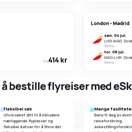
London
-
Madrid
søn. 04 jul.
LHR
-
MAD
·
Dire
Iberia
tor. 08 jul.
414 kr
MAD
-
LHR
·
Dire
fra
Iberia
 å bestille flyreiser med eS
Fleksibel søk
Mange fasilitete
Utvid søket ditt til å inkludere
Benytt deg av ekstr
nærliggende flyplasser og
reiseforsikring,
fleksibel datoer for å finne det
avbestillingsforsikrin