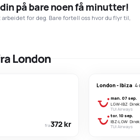
n din på bare noen få minutter!
rbeidet for deg. Bare fortell oss hvor du flyr til,
 fra London
London
-
Ibiza
4 
man. 07 sep.
LGW
-
IBZ
·
Dire
TUI Airways
tor. 10 sep.
372 kr
IBZ
-
LGW
·
Dire
fra
TUI Airways