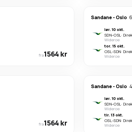
Sandane
-
Oslo
6
lør. 10 okt.
SDN
-
OSL
·
Dire
Wideroe
tor. 15 okt.
1564 kr
OSL
-
SDN
·
Dire
fra
Wideroe
Sandane
-
Oslo
4
lør. 10 okt.
SDN
-
OSL
·
Dire
Wideroe
tir. 13 okt.
1564 kr
OSL
-
SDN
·
Dire
fra
Wideroe