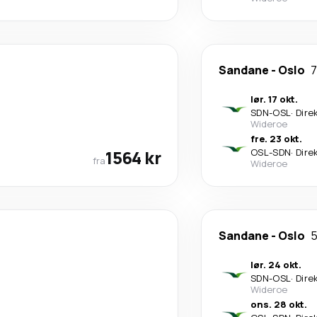
Sandane
-
Oslo
7
lør. 17 okt.
SDN
-
OSL
·
Dire
Wideroe
fre. 23 okt.
1564 kr
OSL
-
SDN
·
Dire
fra
Wideroe
Sandane
-
Oslo
5
lør. 24 okt.
SDN
-
OSL
·
Dire
Wideroe
ons. 28 okt.