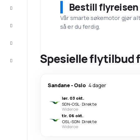
Bestill flyreise
Tilbud
Vår smarte søkemotor gjør alt a
Komplett
så er du ferdig.
reisen
Inspirasjon
og råd
Spesielle flytilbud 
Kundeservice
Sandane
-
Oslo
4 dager
lør. 03 okt.
SDN
-
OSL
·
Direkte
Wideroe
tir. 06 okt.
OSL
-
SDN
·
Direkte
Wideroe