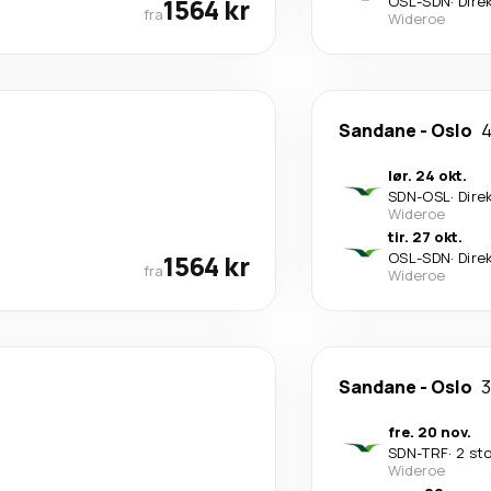
1564 kr
OSL
-
SDN
·
Dire
fra
Wideroe
Sandane
-
Oslo
4
lør. 24 okt.
SDN
-
OSL
·
Dire
Wideroe
tir. 27 okt.
1564 kr
OSL
-
SDN
·
Dire
fra
Wideroe
Sandane
-
Oslo
3
fre. 20 nov.
SDN
-
TRF
·
2 st
Wideroe