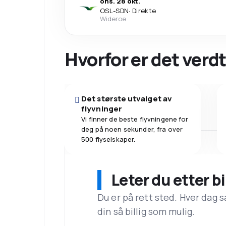
ons. 28 okt.
OSL
-
SDN
·
Direkte
Wideroe
Hvorfor er det verdt
Det største utvalget av
flyvninger
Vi finner de beste flyvningene for
deg på noen sekunder, fra over
500 flyselskaper.
Leter du etter bi
Du er på rett sted. Hver dag s
din så billig som mulig.