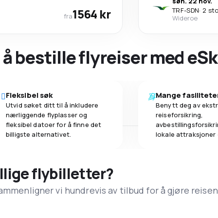
søn. 22 nov.
1564 kr
TRF
-
SDN
·
2 st
fra
Wideroe
 å bestille flyreiser med eS
Fleksibel søk
Mange fasilitete
Utvid søket ditt til å inkludere
Benytt deg av ekstr
nærliggende flyplasser og
reiseforsikring,
fleksibel datoer for å finne det
avbestillingsforsikrin
billigste alternativet.
lokale attraksjoner
llige flybilletter?
ammenligner vi hundrevis av tilbud for å gjøre reisen