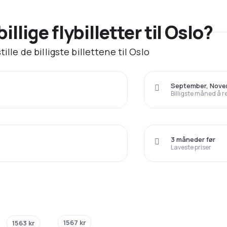
illige flybilletter til Oslo?
ille de billigste billettene til Oslo
September, Nov
Billigste måned å r
3 måneder før
Laveste priser
1567 kr
1563 kr