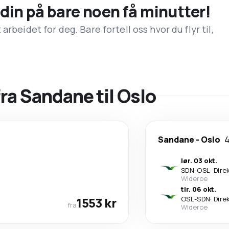
n din på bare noen få minutter!
rbeidet for deg. Bare fortell oss hvor du flyr til,
fra Sandane til Oslo
Sandane
-
Oslo
4
lør. 03 okt.
SDN
-
OSL
·
Dire
Wideroe
tir. 06 okt.
1553 kr
OSL
-
SDN
·
Dire
fra
Wideroe