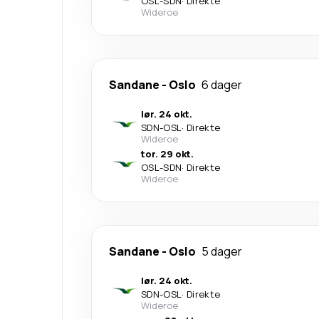
OSL
-
SDN
·
Direkte
Wideroe
Sandane
-
Oslo
6 dager
lør. 24 okt.
SDN
-
OSL
·
Direkte
Wideroe
tor. 29 okt.
OSL
-
SDN
·
Direkte
Wideroe
Sandane
-
Oslo
5 dager
lør. 24 okt.
SDN
-
OSL
·
Direkte
Wideroe