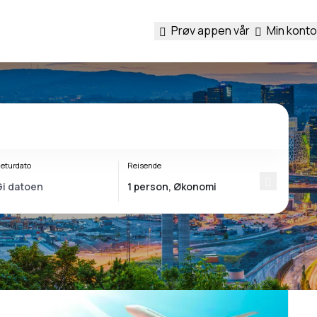
Prøv appen vår
Min konto
eturdato
Reisende