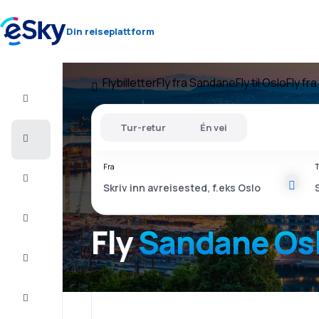
Din reiseplattform
Flybilletter
Fly fra Sandane
Fly til Oslo
Fly fr
Fly+Hotell
Tur-retur
Én vei
Flybilletter
Fra
T
Sommerferie
Last
minute
Fly
Sandane Os
Storbyferie
Overnatting