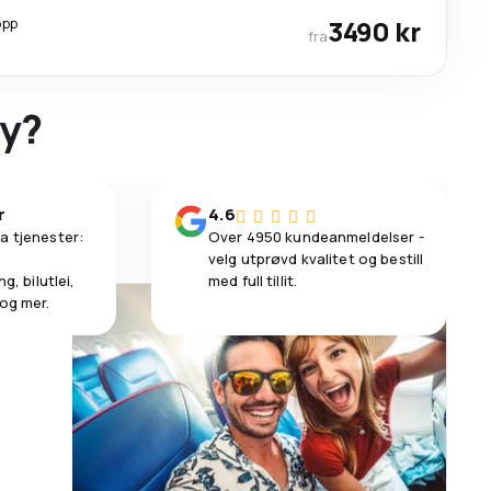
opp
3490 kr
fra
ky?
r
4.6
a tjenester:
Over 4950 kundeanmeldelser -
velg utprøvd kvalitet og bestill
g, bilutlei,
med full tillit.
 og mer.