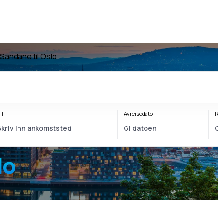
a Sandane til Oslo
il
Avreisedato
R
lo