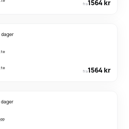
kte
1564 kr
fra
 dager
kte
kte
1564 kr
fra
 dager
opp