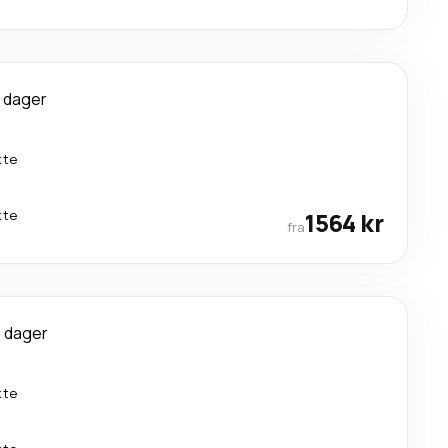
 dager
kte
kte
1564 kr
fra
 dager
kte