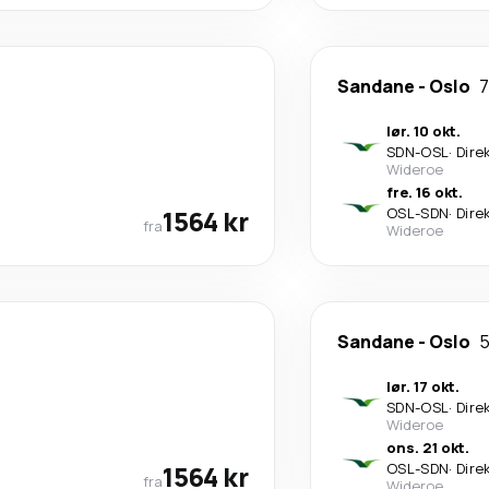
Sandane
-
Oslo
7
lør. 10 okt.
SDN
-
OSL
·
Dire
Wideroe
fre. 16 okt.
1564 kr
OSL
-
SDN
·
Dire
fra
Wideroe
Sandane
-
Oslo
5
lør. 17 okt.
SDN
-
OSL
·
Dire
Wideroe
ons. 21 okt.
1564 kr
OSL
-
SDN
·
Dire
fra
Wideroe