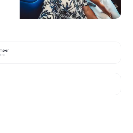
ember
eise