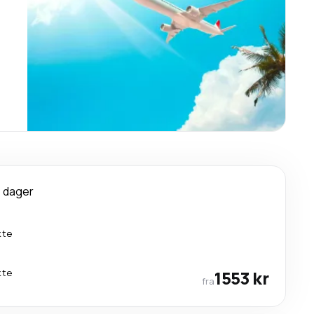
 dager
kte
kte
1553 kr
fra