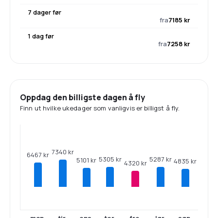
7 dager før
fra
7185 kr
1 dag før
fra
7258 kr
Oppdag den billigste dagen å fly
Finn ut hvilke ukedager som vanligvis er billigst å fly.
7340 kr
6467 kr
5305 kr
5287 kr
5101 kr
4835 kr
4320 kr
man.
tir.
ons.
tor.
fre.
lør.
søn.