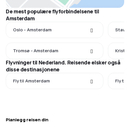
De mest populære flyforbindelsene til
Amsterdam
Oslo - Amsterdam
Stavan
Tromsø - Amsterdam
Kristi
Flyvninger til Nederland. Reisende elsker også
disse destinasjonene
Fly til Amsterdam
Fly til
Planlegg reisen din