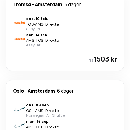
Tromsø
-
Amsterdam
5 dager
ons. 10 feb.
TOS
-
AMS
·
Direkte
easyJet
søn. 14 feb.
AMS
-
TOS
·
Direkte
easyJet
1503 kr
fra
Oslo
-
Amsterdam
6 dager
ons. 09 sep.
OSL
-
AMS
·
Direkte
Norwegian Air Shuttle
man. 14 sep.
AMS
-
OSL
·
Direkte