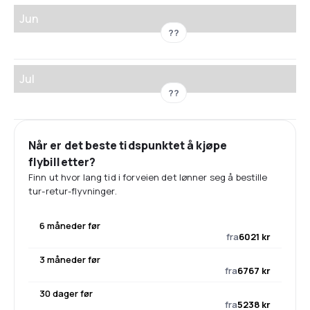
Jun
??
Jul
??
Når er det beste tidspunktet å kjøpe
flybilletter?
Finn ut hvor lang tid i forveien det lønner seg å bestille
tur-retur-flyvninger.
6 måneder før
fra
6021 kr
3 måneder før
fra
6767 kr
30 dager før
fra
5238 kr