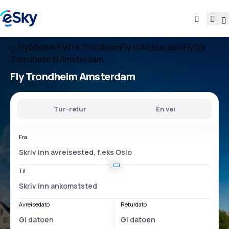
Flybilletter
Fly fra Trondheim
Fly til Amsterdam
Fly fra
Trondheim til Amsterdam
Fly
Trondheim Amsterdam
Tur-retur
Én vei
Fra
Til
Avreisedato
Returdato