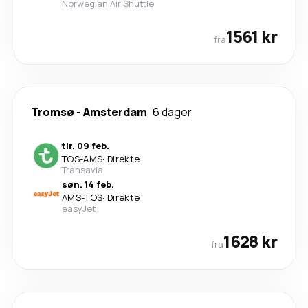
Norwegian Air Shuttle
1561 kr
fra
Tromsø
-
Amsterdam
6 dager
tir. 09 feb.
TOS
-
AMS
·
Direkte
Transavia
søn. 14 feb.
AMS
-
TOS
·
Direkte
easyJet
1628 kr
fra