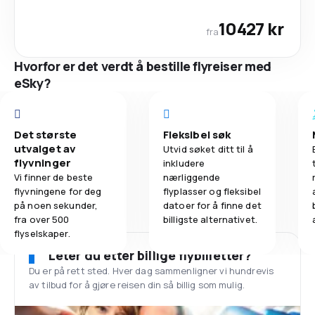
10427 kr
fra
Hvorfor er det verdt å bestille flyreiser med
eSky?
Det største
Fleksibel søk
utvalget av
Utvid søket ditt til å
flyvninger
inkludere
Vi finner de beste
nærliggende
flyvningene for deg
flyplasser og fleksibel
på noen sekunder,
datoer for å finne det
fra over 500
billigste alternativet.
flyselskaper.
Leter du etter billige flybilletter?
Du er på rett sted. Hver dag sammenligner vi hundrevis
av tilbud for å gjøre reisen din så billig som mulig.