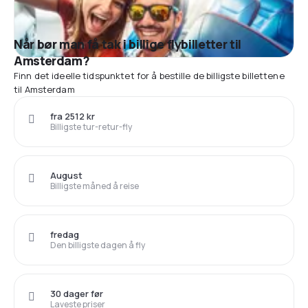
Når bør man få tak i billige flybilletter til
Amsterdam?
Finn det ideelle tidspunktet for å bestille de billigste billettene
til Amsterdam
fra 2512 kr
Billigste tur-retur-fly
August
Billigste måned å reise
fredag
Den billigste dagen å fly
30 dager før
Laveste priser