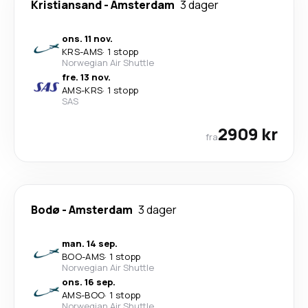
Kristiansand
-
Amsterdam
3 dager
ons. 11 nov.
KRS
-
AMS
·
1 stopp
Norwegian Air Shuttle
fre. 13 nov.
AMS
-
KRS
·
1 stopp
SAS
2909 kr
fra
Bodø
-
Amsterdam
3 dager
man. 14 sep.
BOO
-
AMS
·
1 stopp
Norwegian Air Shuttle
ons. 16 sep.
AMS
-
BOO
·
1 stopp
Norwegian Air Shuttle