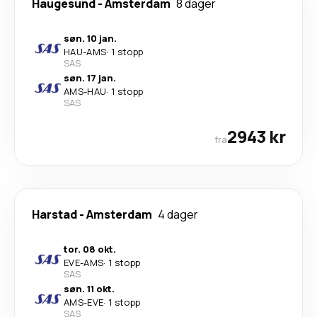
Haugesund
-
Amsterdam
8 dager
søn. 10 jan.
HAU
-
AMS
·
1 stopp
SAS
søn. 17 jan.
AMS
-
HAU
·
1 stopp
SAS
2943 kr
fra
Harstad
-
Amsterdam
4 dager
tor. 08 okt.
EVE
-
AMS
·
1 stopp
SAS
søn. 11 okt.
AMS
-
EVE
·
1 stopp
SAS