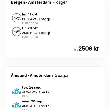
Bergen
-
Amsterdam
4 dager
lør. 17 okt.
BGO
-
AMS
·
1 stopp
Lufthansa
tir. 20 okt.
AMS
-
BGO
·
1 stopp
Lufthansa
2508 kr
fra
Ålesund
-
Amsterdam
5 dager
tor. 24 sep.
AES
-
AMS
·
Direkte
KLM
man. 28 sep.
AMS
-
AES
·
Direkte
KLM