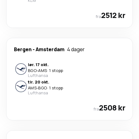
KLM
2512 kr
fra
Bergen
-
Amsterdam
4 dager
lør. 17 okt.
BGO
-
AMS
·
1 stopp
Lufthansa
tir. 20 okt.
AMS
-
BGO
·
1 stopp
Lufthansa
2508 kr
fra