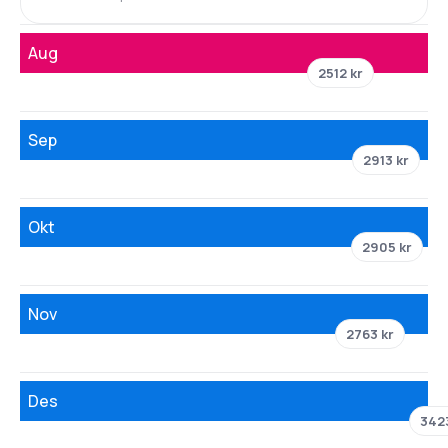
Aug
2512 kr
Sep
2913 kr
Okt
2905 kr
Nov
2763 kr
Des
3423