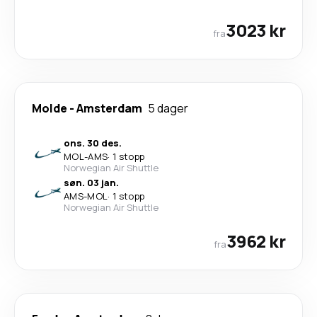
3023 kr
fra
Molde
-
Amsterdam
5 dager
ons. 30 des.
MOL
-
AMS
·
1 stopp
Norwegian Air Shuttle
søn. 03 jan.
AMS
-
MOL
·
1 stopp
Norwegian Air Shuttle
3962 kr
fra