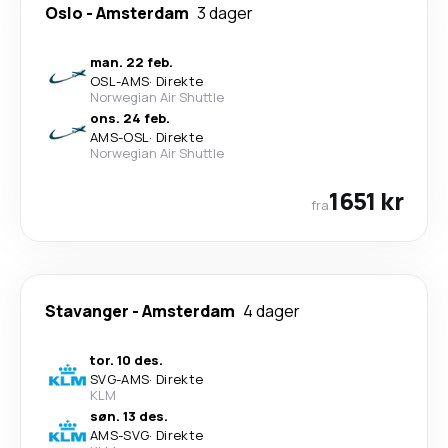
Oslo
-
Amsterdam
3 dager
man. 22 feb.
OSL
-
AMS
·
Direkte
Norwegian Air Shuttle
ons. 24 feb.
AMS
-
OSL
·
Direkte
Norwegian Air Shuttle
1651 kr
fra
Stavanger
-
Amsterdam
4 dager
tor. 10 des.
SVG
-
AMS
·
Direkte
KLM
søn. 13 des.
AMS
-
SVG
·
Direkte