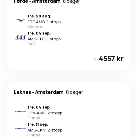
Førde
-
Amsterdam
8 dager
fre. 28 aug.
FDE
-
AMS
·
1 stopp
Wideroe
fre. 04 sep.
AMS
-
FDE
·
1 stopp
SAS
4557 kr
fra
Leknes
-
Amsterdam
8 dager
fre. 04 sep.
LKN
-
AMS
·
2 stopp
Finnair
fre. 11 sep.
AMS
-
LKN
·
2 stopp
Finnair