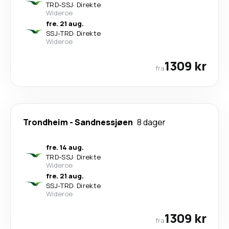
TRD
-
SSJ
·
Direkte
Wideroe
fre. 21 aug.
SSJ
-
TRD
·
Direkte
Wideroe
1309 kr
fra
Trondheim
-
Sandnessjøen
8 dager
fre. 14 aug.
TRD
-
SSJ
·
Direkte
Wideroe
fre. 21 aug.
SSJ
-
TRD
·
Direkte
Wideroe
1309 kr
fra