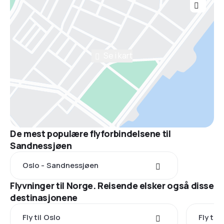
Se i kart
De mest populære flyforbindelsene til
Sandnessjøen
Oslo - Sandnessjøen
Flyvninger til Norge. Reisende elsker også disse
destinasjonene
Fly til Oslo
Fly til