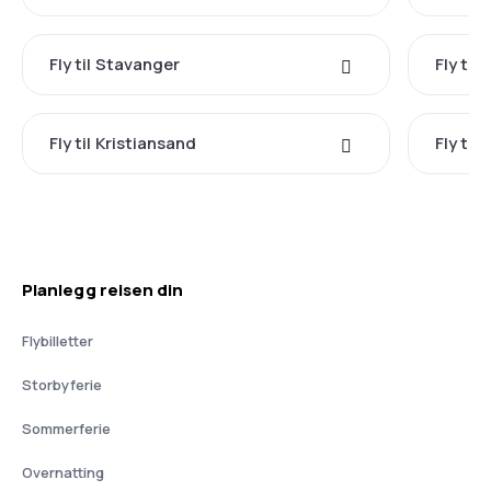
Fly til Stavanger
Fly til
Fly til Kristiansand
Fly til
Planlegg reisen din
Flybilletter
Storbyferie
Sommerferie
Overnatting