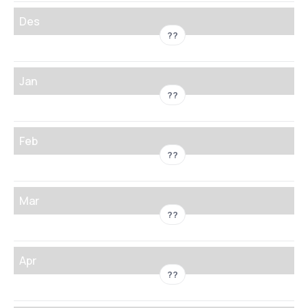
Des
??
Jan
??
Feb
??
Mar
??
Apr
??