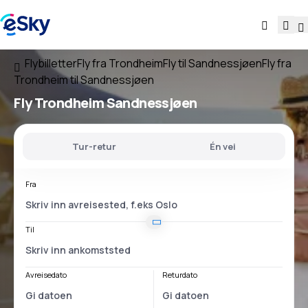
Flybilletter
Fly fra Trondheim
Fly til Sandnessjøen
Fly fra
Trondheim til Sandnessjøen
Fly
Trondheim Sandnessjøen
Tur-retur
Én vei
Fra
Til
Avreisedato
Returdato