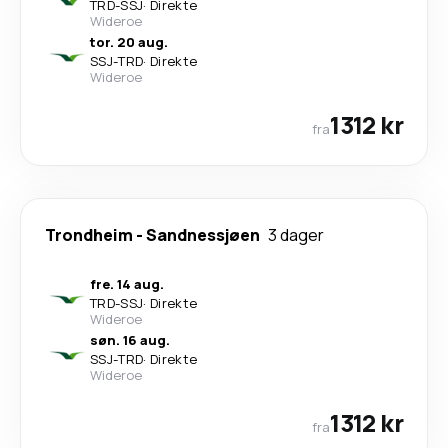
TRD
-
SSJ
·
Direkte
Wideroe
tor. 20 aug.
SSJ
-
TRD
·
Direkte
Wideroe
1312 kr
fra
Trondheim
-
Sandnessjøen
3 dager
fre. 14 aug.
TRD
-
SSJ
·
Direkte
Wideroe
søn. 16 aug.
SSJ
-
TRD
·
Direkte
Wideroe
1312 kr
fra