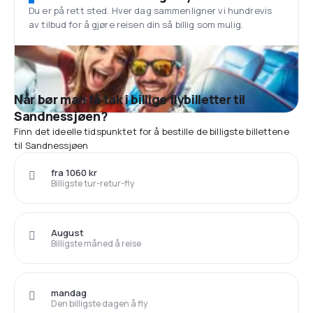
Du er på rett sted. Hver dag sammenligner vi hundrevis
av tilbud for å gjøre reisen din så billig som mulig.
Når bør man få tak i billige flybilletter til
Sandnessjøen?
Finn det ideelle tidspunktet for å bestille de billigste billettene
til Sandnessjøen
fra 1060 kr
Billigste tur-retur-fly
August
Billigste måned å reise
mandag
Den billigste dagen å fly