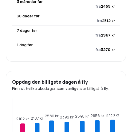
3 måneder før
fra
2455 kr
30 dager før
fra
2512 kr
7 dager før
fra
2967 kr
1 dag før
fra
3270 kr
Oppdag den billigste dagen å fly
Finn ut hvilke ukedager som vanligvis er billigst å fly.
2738 kr
2656 kr
2580 kr
2548 kr
2392 kr
2187 kr
2102 kr