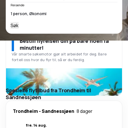
Reisende
Søk
Bestill flyreisen din på bare noen få
minutter!
Vår smarte søkemotor gjør alt arbeidet for deg. Bare
fortell oss hvor du flyr til, så er du ferdig.
Spesielle flytilbud fra Trondheim til
Sandnessjøen
Trondheim
-
Sandnessjøen
8 dager
fre. 14 aug.