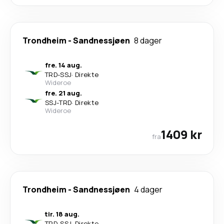
Trondheim
-
Sandnessjøen
8 dager
fre. 14 aug.
TRD
-
SSJ
·
Direkte
Wideroe
fre. 21 aug.
SSJ
-
TRD
·
Direkte
Wideroe
1409 kr
fra
Trondheim
-
Sandnessjøen
4 dager
tir. 18 aug.
TRD
-
SSJ
·
Direkte