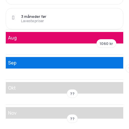
3 måneder før
Laveste priser
Aug
1060 kr
Sep
Okt
??
Nov
??