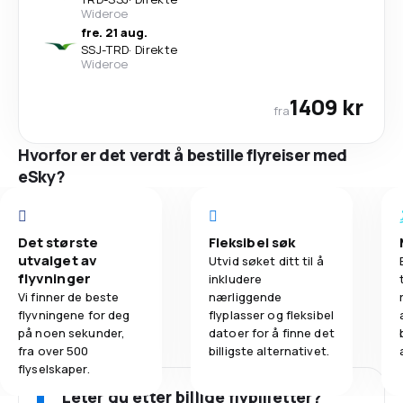
Wideroe
fre. 21 aug.
SSJ
-
TRD
·
Direkte
Wideroe
1409 kr
fra
Hvorfor er det verdt å bestille flyreiser med
eSky?
Det største
Fleksibel søk
utvalget av
Utvid søket ditt til å
flyvninger
inkludere
Vi finner de beste
nærliggende
flyvningene for deg
flyplasser og fleksibel
på noen sekunder,
datoer for å finne det
fra over 500
billigste alternativet.
flyselskaper.
Leter du etter billige flybilletter?