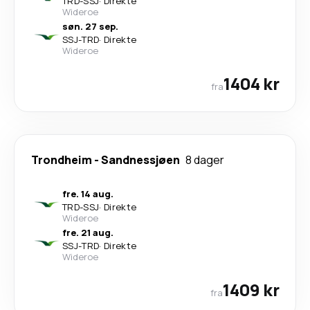
TRD
-
SSJ
·
Direkte
Wideroe
søn. 27 sep.
SSJ
-
TRD
·
Direkte
Wideroe
1404 kr
fra
Trondheim
-
Sandnessjøen
8 dager
fre. 14 aug.
TRD
-
SSJ
·
Direkte
Wideroe
fre. 21 aug.
SSJ
-
TRD
·
Direkte
Wideroe
1409 kr
fra