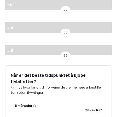
Mai
??
Jun
??
Jul
??
Når er det beste tidspunktet å kjøpe
flybilletter?
Finn ut hvor lang tid i forveien det lønner seg å bestille
tur-retur-flyvninger.
6 måneder før
fra
2476 kr