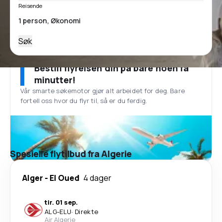
Reisende
Søk
Bestill flyreisen din på bare noen få
minutter!
Vår smarte søkemotor gjør alt arbeidet for deg. Bare
fortell oss hvor du flyr til, så er du ferdig.
Spesielle flytilbud fra Algerie
Alger
-
El Oued
4 dager
tir. 01 sep.
ALG
-
ELU
·
Direkte
Air Algerie