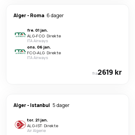
Alger
-
Roma
6 dager
fre. 01 jan.
ALG
-
FCO
·
Direkte
ITA Airways
ons. 06 jan.
FCO
-
ALG
·
Direkte
ITA Airways
2619 kr
fra
Alger
-
Istanbul
5 dager
tor. 21 jan.
ALG
-
IST
·
Direkte
Air Algerie