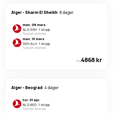
Alger
-
Sharm El Sheikh
8 dager
man. 08 mars
ALG
-
SSH
·
1 stopp
Turkish Airlines
man. 15 mars
SSH
-
ALG
·
1 stopp
Turkish Airlines
4868 kr
fra
Alger
-
Beograd
4 dager
tor. 01 apr.
ALG
-
BEG
·
1 stopp
Turkish Airlines