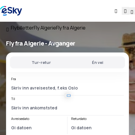
Flybilletter
Fly Algerie
Fly fra Algerie
Fly
fra Algerie
- Avganger
Tur-retur
Én vei
Fra
Til
Avreisedato
Returdato