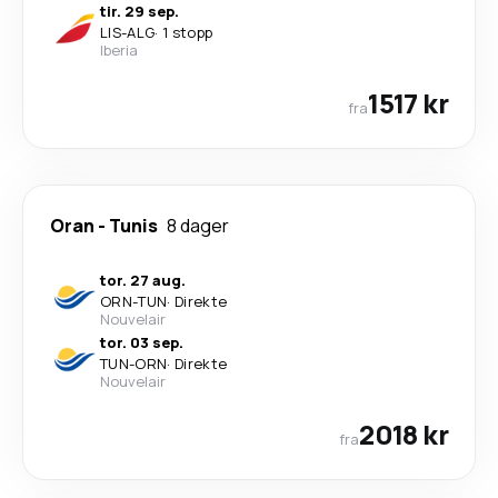
tir. 29 sep.
LIS
-
ALG
·
1 stopp
Iberia
1517 kr
fra
Oran
-
Tunis
8 dager
tor. 27 aug.
ORN
-
TUN
·
Direkte
Nouvelair
tor. 03 sep.
TUN
-
ORN
·
Direkte
Nouvelair
2018 kr
fra