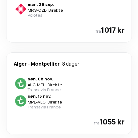
man. 28 sep.
MRS
-
CZL
·
Direkte
Volotea
1017 kr
fra
Alger
-
Montpellier
8 dager
søn. 08 nov.
ALG
-
MPL
·
Direkte
Transavia France
søn. 15 nov.
MPL
-
ALG
·
Direkte
Transavia France
1055 kr
fra