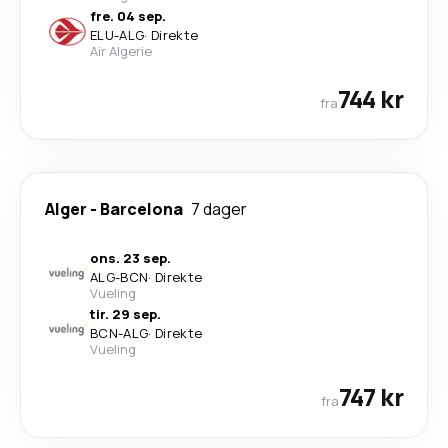
fre. 04 sep.
ELU
-
ALG
·
Direkte
Air Algerie
744 kr
fra
Alger
-
Barcelona
7 dager
ons. 23 sep.
ALG
-
BCN
·
Direkte
Vueling
tir. 29 sep.
BCN
-
ALG
·
Direkte
Vueling
747 kr
fra