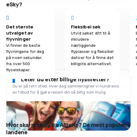
eSky?
Det største
Fleksibel søk
utvalget av
Utvid søket ditt til å
flyvninger
inkludere
Vi finner de beste
nærliggende
flyvningene for deg
flyplasser og fleksibel
på noen sekunder,
datoer for å finne det
fra over 500
billigste alternativet.
flyselskaper.
Leter du etter billige flybilletter?
Du er på rett sted. Hver dag sammenligner vi hundrevis
av tilbud for å gjøre reisen din så billig som mulig.
Hvor skal man fly fra Algerie? De mest populære
landene