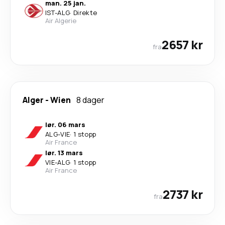
man. 25 jan.
IST
-
ALG
·
Direkte
Air Algerie
2657 kr
fra
Alger
-
Wien
8 dager
lør. 06 mars
ALG
-
VIE
·
1 stopp
Air France
lør. 13 mars
VIE
-
ALG
·
1 stopp
Air France
2737 kr
fra