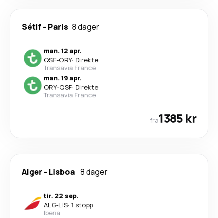
Sétif
-
Paris
8 dager
man. 12 apr.
QSF
-
ORY
·
Direkte
Transavia France
man. 19 apr.
ORY
-
QSF
·
Direkte
Transavia France
1385 kr
fra
Alger
-
Lisboa
8 dager
tir. 22 sep.
ALG
-
LIS
·
1 stopp
Iberia