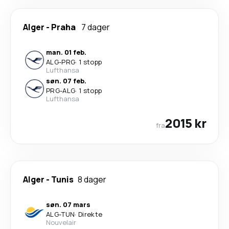
Alger
-
Praha
7 dager
man. 01 feb.
ALG
-
PRG
·
1 stopp
Lufthansa
søn. 07 feb.
PRG
-
ALG
·
1 stopp
Lufthansa
2015 kr
fra
Alger
-
Tunis
8 dager
søn. 07 mars
ALG
-
TUN
·
Direkte
Nouvelair