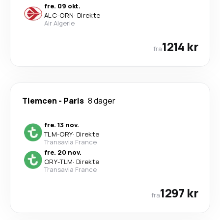
fre. 09 okt.
ALC
-
ORN
·
Direkte
Air Algerie
1214 kr
fra
Tlemcen
-
Paris
8 dager
fre. 13 nov.
TLM
-
ORY
·
Direkte
Transavia France
fre. 20 nov.
ORY
-
TLM
·
Direkte
Transavia France
1297 kr
fra