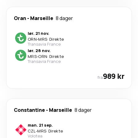
Oran
-
Marseille
8 dager
lør. 21 nov.
ORN
-
MRS
·
Direkte
Transavia France
lør. 28 nov.
MRS
-
ORN
·
Direkte
Transavia France
989 kr
fra
Constantine
-
Marseille
8 dager
man. 21 sep.
CZL
-
MRS
·
Direkte
Volotea