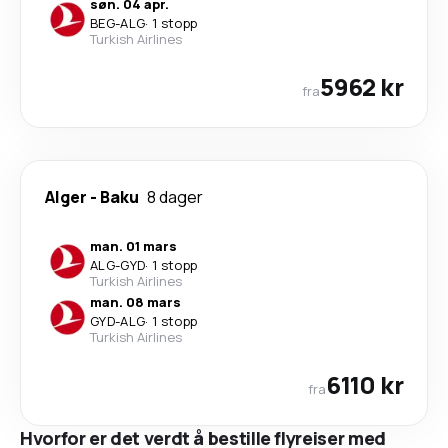
søn. 04 apr.
BEG
-
ALG
·
1 stopp
Turkish Airlines
5962 kr
fra
Alger
-
Baku
8 dager
man. 01 mars
ALG
-
GYD
·
1 stopp
Turkish Airlines
man. 08 mars
GYD
-
ALG
·
1 stopp
Turkish Airlines
6110 kr
fra
Hvorfor er det verdt å bestille flyreiser med