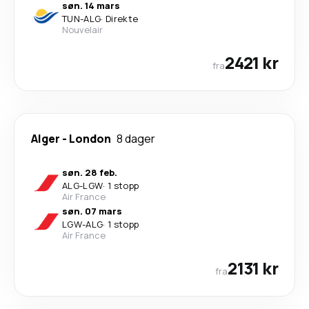
søn. 14 mars
TUN
-
ALG
·
Direkte
Nouvelair
2421 kr
fra
Alger
-
London
8 dager
søn. 28 feb.
ALG
-
LGW
·
1 stopp
Air France
søn. 07 mars
LGW
-
ALG
·
1 stopp
Air France
2131 kr
fra