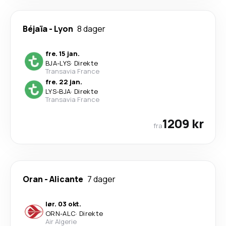
Béjaïa
-
Lyon
8 dager
fre. 15 jan.
BJA
-
LYS
·
Direkte
Transavia France
fre. 22 jan.
LYS
-
BJA
·
Direkte
Transavia France
1209 kr
fra
Oran
-
Alicante
7 dager
lør. 03 okt.
ORN
-
ALC
·
Direkte
Air Algerie