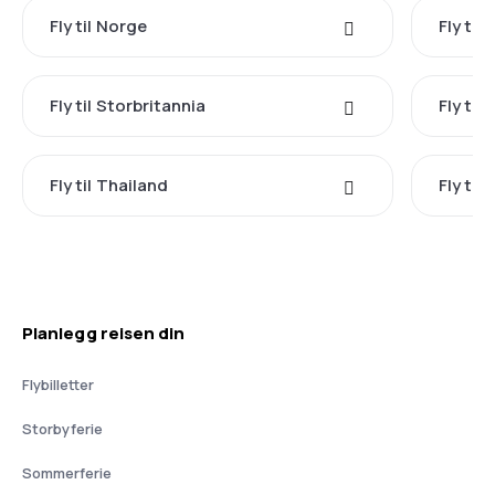
Fly til Norge
Fly til
Fly til Storbritannia
Fly til I
Fly til Thailand
Fly til 
Planlegg reisen din
Flybilletter
Storbyferie
Sommerferie