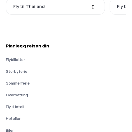
Fly til Thailand
Fly til 
Planlegg reisen din
Flybilletter
Storbyferie
Sommerferie
Overnatting
Fly+Hotell
Hoteller
Biler