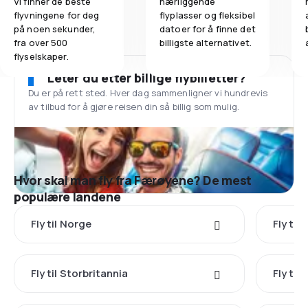
Vi finner de beste
nærliggende
flyvningene for deg
flyplasser og fleksibel
på noen sekunder,
datoer for å finne det
fra over 500
billigste alternativet.
flyselskaper.
Leter du etter billige flybilletter?
Du er på rett sted. Hver dag sammenligner vi hundrevis
av tilbud for å gjøre reisen din så billig som mulig.
Hvor skal man fly fra Færøyene? De mest
populære landene
Fly til Norge
Fly til
Fly til Storbritannia
Fly til I