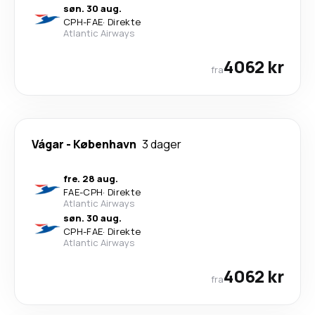
søn. 30 aug.
CPH
-
FAE
·
Direkte
Atlantic Airways
4062 kr
fra
Vágar
-
København
3 dager
fre. 28 aug.
FAE
-
CPH
·
Direkte
Atlantic Airways
søn. 30 aug.
CPH
-
FAE
·
Direkte
Atlantic Airways
4062 kr
fra