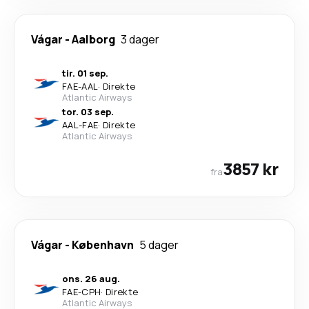
Vágar
-
Aalborg
3 dager
tir. 01 sep.
FAE
-
AAL
·
Direkte
Atlantic Airways
tor. 03 sep.
AAL
-
FAE
·
Direkte
Atlantic Airways
3857 kr
fra
Vágar
-
København
5 dager
ons. 26 aug.
FAE
-
CPH
·
Direkte
Atlantic Airways