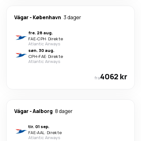
Vágar
-
København
3 dager
fre. 28 aug.
FAE
-
CPH
·
Direkte
Atlantic Airways
søn. 30 aug.
CPH
-
FAE
·
Direkte
Atlantic Airways
4062 kr
fra
Vágar
-
Aalborg
8 dager
tir. 01 sep.
FAE
-
AAL
·
Direkte
Atlantic Airways