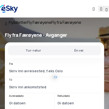
Flybilletter
Fly Færøyene
Fly fra Færøyene
Fly
fra Færøyene
- Avganger
Tur-retur
Én vei
Fra
Til
Avreisedato
Returdato