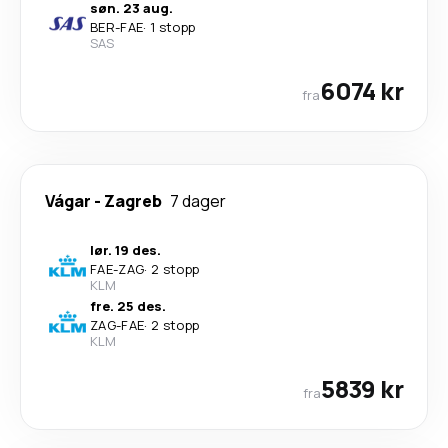
søn. 23 aug.
BER
-
FAE
·
1 stopp
SAS
6074 kr
fra
Vágar
-
Zagreb
7 dager
lør. 19 des.
FAE
-
ZAG
·
2 stopp
KLM
fre. 25 des.
ZAG
-
FAE
·
2 stopp
KLM
5839 kr
fra