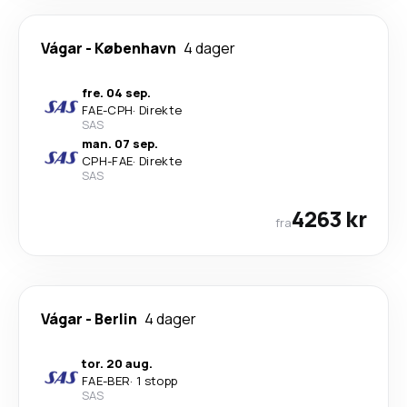
Vágar
-
København
4 dager
fre. 04 sep.
FAE
-
CPH
·
Direkte
SAS
man. 07 sep.
CPH
-
FAE
·
Direkte
SAS
4263 kr
fra
Vágar
-
Berlin
4 dager
tor. 20 aug.
FAE
-
BER
·
1 stopp
SAS