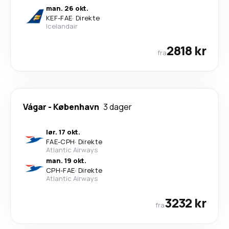
man. 26 okt.
KEF
-
FAE
·
Direkte
Icelandair
2818 kr
fra
Vágar
-
København
3 dager
lør. 17 okt.
FAE
-
CPH
·
Direkte
Atlantic Airways
man. 19 okt.
CPH
-
FAE
·
Direkte
Atlantic Airways
3232 kr
fra