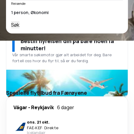
Reisende
Søk
Bestill flyreisen din på bare noen få
minutter!
Vår smarte søkemotor gjør alt arbeidet for deg. Bare
fortell oss hvor du flyr til, så er du ferdig.
Spesielle flytilbud fra Færøyene
Vágar
-
Reykjavík
6 dager
ons. 21 okt.
FAE
-
KEF
·
Direkte
Icelandair