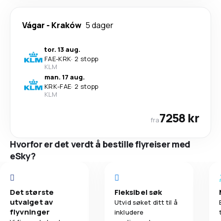
Vágar
-
Kraków
5 dager
tor. 13 aug.
FAE
-
KRK
·
2 stopp
KLM
man. 17 aug.
KRK
-
FAE
·
2 stopp
KLM
7258 kr
fra
Hvorfor er det verdt å bestille flyreiser med
eSky?
Det største
Fleksibel søk
utvalget av
Utvid søket ditt til å
flyvninger
inkludere