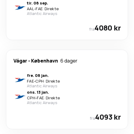
tir. 08 sep.
AAL
-
FAE
·
Direkte
Atlantic Airways
4080 kr
fra
Vágar
-
København
6 dager
fre. 08 jan.
FAE
-
CPH
·
Direkte
Atlantic Airways
ons. 13 jan.
CPH
-
FAE
·
Direkte
Atlantic Airways
4093 kr
fra