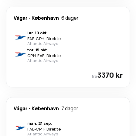
Vágar
-
København
6 dager
lør. 10 okt.
FAE
-
CPH
·
Direkte
Atlantic Airways
tor. 15 okt.
CPH
-
FAE
·
Direkte
Atlantic Airways
3370 kr
fra
Vágar
-
København
7 dager
man. 21 sep.
FAE
-
CPH
·
Direkte
Atlantic Airways