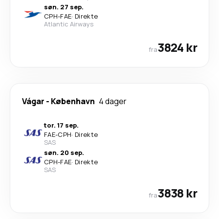
søn. 27 sep.
CPH
-
FAE
·
Direkte
Atlantic Airways
3824 kr
fra
Vágar
-
København
4 dager
tor. 17 sep.
FAE
-
CPH
·
Direkte
SAS
søn. 20 sep.
CPH
-
FAE
·
Direkte
SAS
3838 kr
fra