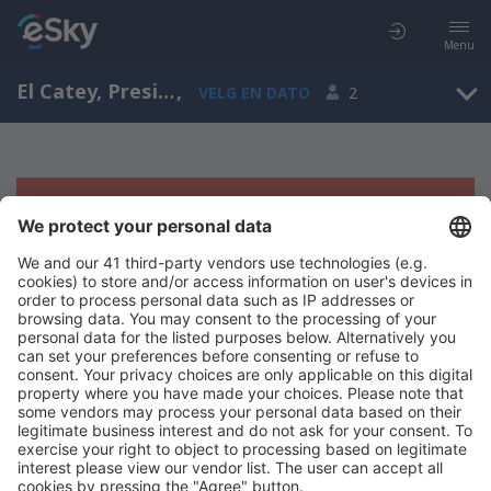
Menu
El Catey, Presidente Juan Bosch, Samaná, Den dominikanske republikk (AZS)
,
VELG EN DATO
2
Beklager, søket ga ingen resultater
Prøv å søk etter andre kriterier
Copyright © eSkyTravel.no. Alle rettigheter forbeholdt.