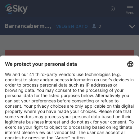
Menu
Barrancabermeja, Yariguíes, Santander, Colombia (EJA)
,
VELG EN DATO
2
Beklager, søket ga ingen resultater
Prøv å søk etter andre kriterier
Copyright © eSkyTravel.no. Alle rettigheter forbeholdt.