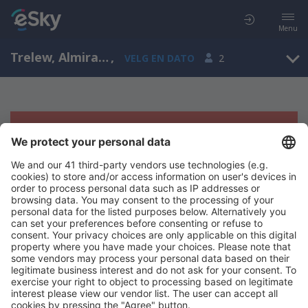
Menu
Trelew, Almirante Marcos A. Zar, Chubut, Argentina (REL)
,
VELG EN DATO
2
Beklager, søket ga ingen resultater
Prøv å søk etter andre kriterier
Copyright © eSkyTravel.no. Alle rettigheter forbeholdt.