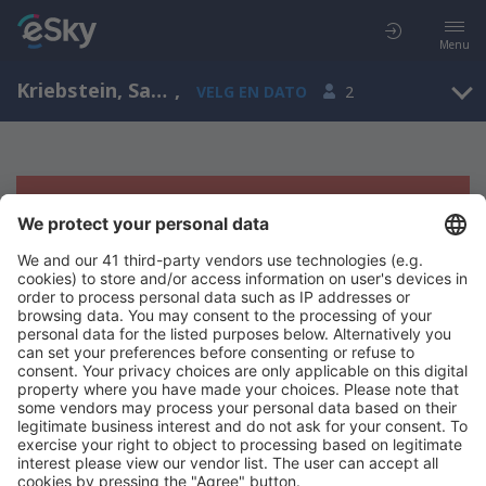
Menu
Kriebstein, Saxony, Tyskland
,
VELG EN DATO
2
Beklager, søket ga ingen resultater
Prøv å søk etter andre kriterier
Copyright © eSkyTravel.no. Alle rettigheter forbeholdt.