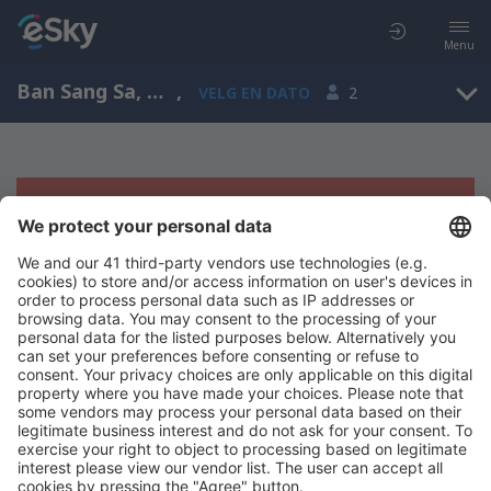
Menu
Ban Sang Sa, Udon Thani, Thailand
,
VELG EN DATO
2
Beklager, søket ga ingen resultater
Prøv å søk etter andre kriterier
Copyright © eSkyTravel.no. Alle rettigheter forbeholdt.