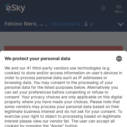
Menu
Felcino Nero, Toscana, Italia
,
VELG EN DATO
2
Beklager, søket ga ingen resultater
Prøv å søk etter andre kriterier
Copyright © eSkyTravel.no. Alle rettigheter forbeholdt.