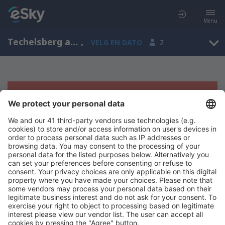
Menu
Techelsberg am Worthersee, Carinthia, Østerrike
,
VELG EN DATO
2
Beklager, søket ga ingen resultater
Prøv å søk etter andre kriterier
Copyright © eSkyTravel.no. Alle rettigheter forbeholdt.