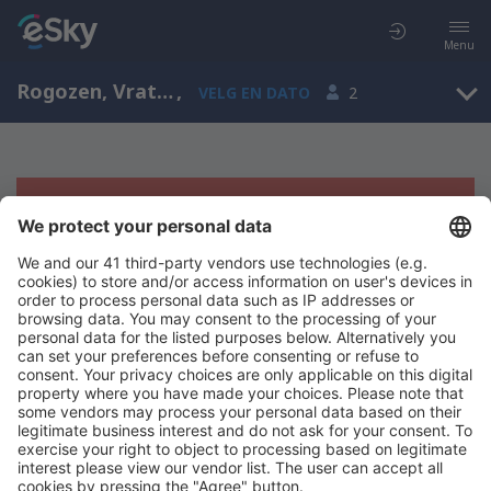
Menu
Rogozen, Vratsa, Bulgaria
,
VELG EN DATO
2
Beklager, søket ga ingen resultater
Prøv å søk etter andre kriterier
Copyright © eSkyTravel.no. Alle rettigheter forbeholdt.