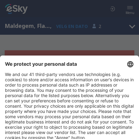
Menu
Maldegem, Flanders, Belgia
,
VELG EN DATO
2
Beklager, søket ga ingen resultater
Prøv å søk etter andre kriterier
Copyright © eSkyTravel.no. Alle rettigheter forbeholdt.