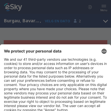
Menu
Burgau, Bavaria, Tyskland
,
VELG EN DATO
2
Beklager, søket ga ingen resultater
Prøv å søk etter andre kriterier
Copyright © eSkyTravel.no. Alle rettigheter forbeholdt.