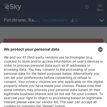
Menu
Putzbrunn, Bavaria, Tyskland
,
VELG EN DATO
2
Beklager, søket ga ingen resultater
Prøv å søk etter andre kriterier
Copyright © eSkyTravel.no. Alle rettigheter forbeholdt.