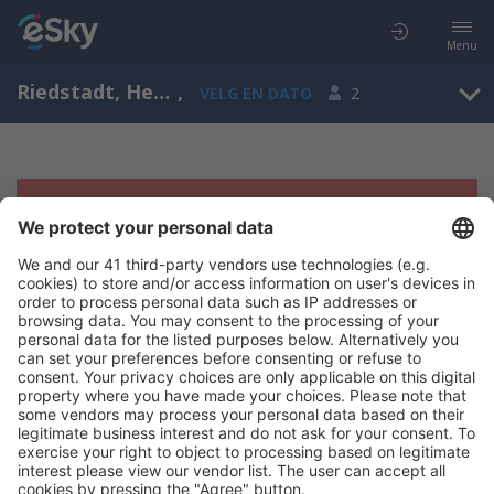
Menu
Riedstadt, Hesse, Tyskland
,
VELG EN DATO
2
Beklager, søket ga ingen resultater
Prøv å søk etter andre kriterier
Copyright © eSkyTravel.no. Alle rettigheter forbeholdt.