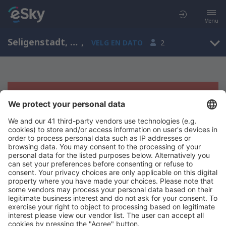
Menu
Seligenstadt, Hesse, Tyskland
,
VELG EN DATO
2
Beklager, søket ga ingen resultater
Prøv å søk etter andre kriterier
Copyright © eSkyTravel.no. Alle rettigheter forbeholdt.