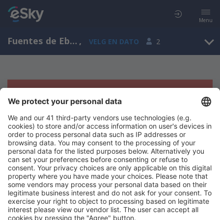
Menu
Fuentes de Ebro, Aragon, Spania
,
VELG EN DATO
2
Beklager, søket ga ingen resultater
Prøv å søk etter andre kriterier
Copyright © eSkyTravel.no. Alle rettigheter forbeholdt.