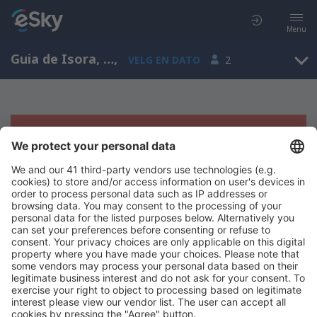
Menu
Guia de Isora, Kanariøyene, Spania
,
VELG EN DATO
2
Beklager, søket ga ingen resultater
Prøv å søk etter andre kriterier
Copyright © eSkyTravel.no. Alle rettigheter forbeholdt.