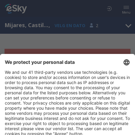
Menu
Mijares, Castile and León, Spania
,
VELG EN DATO
2
Beklager, søket ga ingen resultater
Prøv å søk etter andre kriterier
Copyright © eSkyTravel.no. Alle rettigheter forbeholdt.