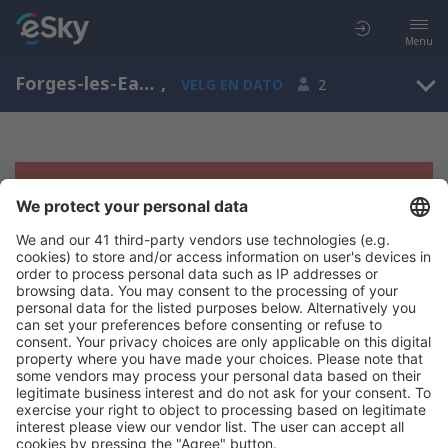
Menu
Forges-les-Eaux, Upper Normandy, Frankrike
,
VELG EN DATO
2
Beklager, søket ga ingen resultater
Prøv å søk etter andre kriterier
Copyright © eSkyTravel.no. Alle rettigheter forbeholdt.