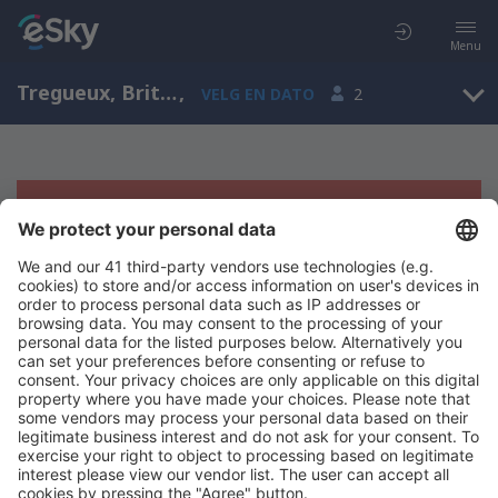
Menu
Tregueux, Brittany, Frankrike
,
VELG EN DATO
2
Beklager, søket ga ingen resultater
Prøv å søk etter andre kriterier
Copyright © eSkyTravel.no. Alle rettigheter forbeholdt.