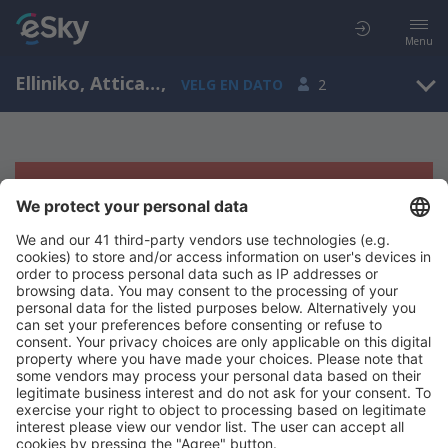
Menu
Elliniko, Attica, Hellas
,
VELG EN DATO
2
Beklager, søket ga ingen resultater
Prøv å søk etter andre kriterier
Copyright © eSkyTravel.no. Alle rettigheter forbeholdt.