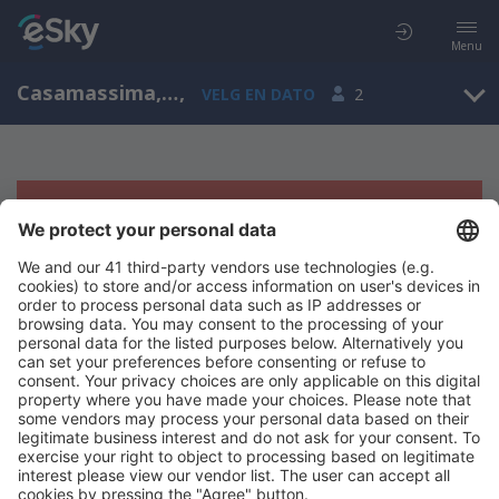
Menu
Casamassima, Puglia, Italia
,
VELG EN DATO
2
Beklager, søket ga ingen resultater
Prøv å søk etter andre kriterier
Copyright © eSkyTravel.no. Alle rettigheter forbeholdt.