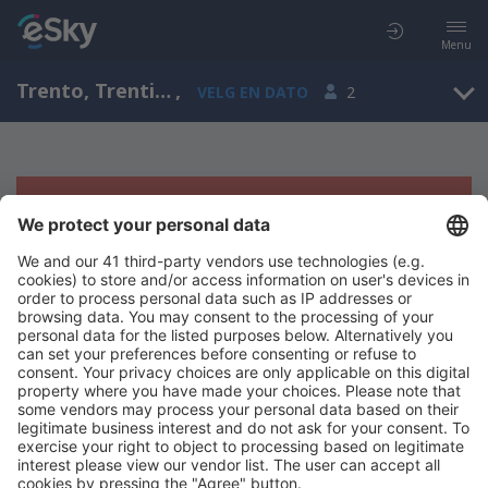
Menu
Trento, Trentino-Alto Adige, Italia
,
VELG EN DATO
2
Beklager, søket ga ingen resultater
Prøv å søk etter andre kriterier
Copyright © eSkyTravel.no. Alle rettigheter forbeholdt.