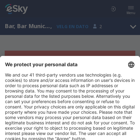
Menu
Bar, Bar Municipality, Montenegro
,
VELG EN DATO
2
Beklager, søket ga ingen resultater
Prøv å søk etter andre kriterier
Copyright © eSkyTravel.no. Alle rettigheter forbeholdt.