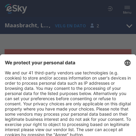
Menu
Maasbracht, Limburg, Nederland
,
VELG EN DATO
2
Beklager, søket ga ingen resultater
Prøv å søk etter andre kriterier
Copyright © eSkyTravel.no. Alle rettigheter forbeholdt.