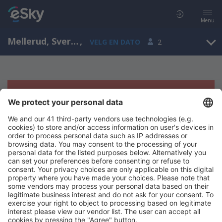
Menu
Mellerud, Sverige
,
VELG EN DATO
2
Beklager, søket ga ingen resultater
Prøv å søk etter andre kriterier
Copyright © eSkyTravel.no. Alle rettigheter forbeholdt.