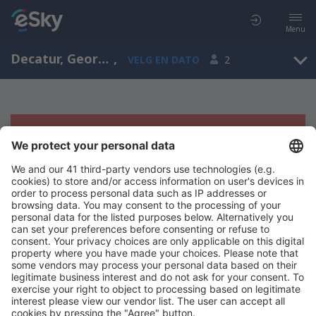
Menu
Decatur, Georgia, Amerikas forente stater
,
VELG EN DATO
2
Beklager, søket ga ingen resultater
Prøv å søk etter andre kriterier
Copyright © eSkyTravel.no. Alle rettigheter forbeholdt.