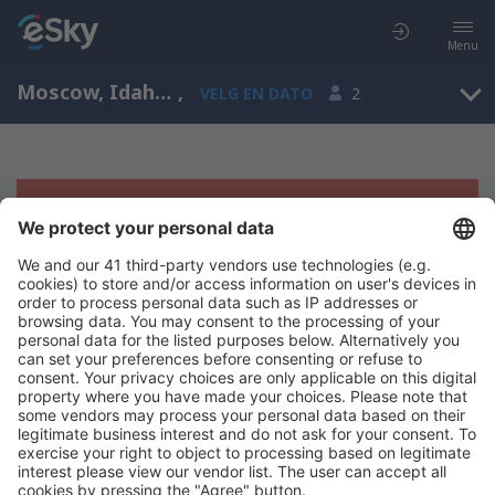
Menu
Moscow, Idaho, Amerikas forente stater
,
VELG EN DATO
2
Beklager, søket ga ingen resultater
Prøv å søk etter andre kriterier
Copyright © eSkyTravel.no. Alle rettigheter forbeholdt.