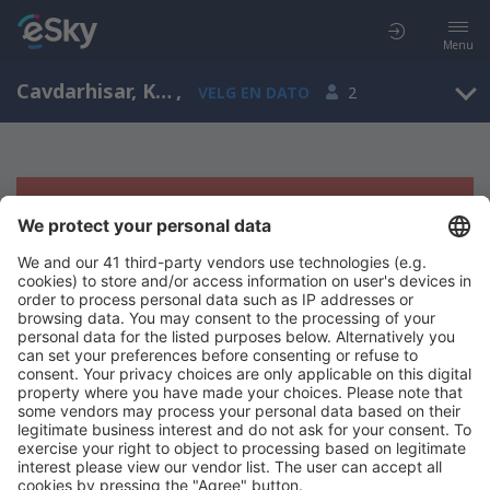
Menu
Cavdarhisar, Kutahya, Tyrkia
,
VELG EN DATO
2
Beklager, søket ga ingen resultater
Prøv å søk etter andre kriterier
Copyright © eSkyTravel.no. Alle rettigheter forbeholdt.