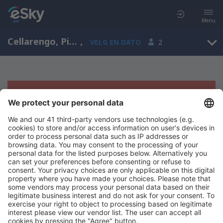
Menu
Cellarengo, Piedmont, Italia
,
VELG EN DATO
2
Beklager, søket ga ingen resultater
Prøv å søk etter andre kriterier
Copyright © eSkyTravel.no. Alle rettigheter forbeholdt.