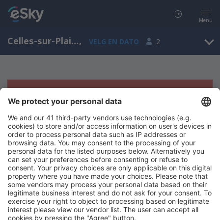
Menu
Celles-sur-Plaine, Lorraine, Frankrike
,
VELG EN DATO
2
Beklager, søket ga ingen resultater
Prøv å søk etter andre kriterier
Copyright © eSkyTravel.no. Alle rettigheter forbeholdt.