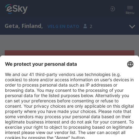
Menu
Geta, Finland
,
VELG EN DATO
2
Beklager, søket ga ingen resultater
Prøv å søk etter andre kriterier
Copyright © eSkyTravel.no. Alle rettigheter forbeholdt.